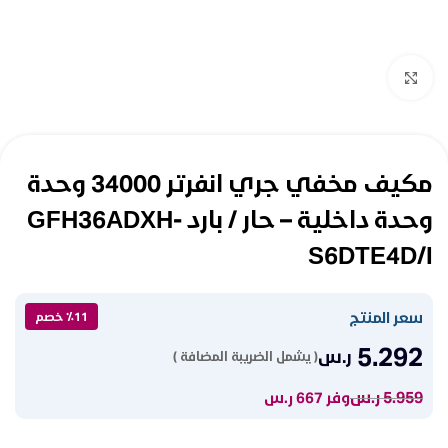
Click to enlarge
مكيف مخفي جري انفرتر 34000 وحدة
وحدة داخلية – حار / بارد GFH36ADXH-
S6DTE4D/I
سعر المنتج
٪11 خصم
5.292
ر.س
( يشمل الضريبة المضافة )
5.959
ر.س
وفر 667 ر.س