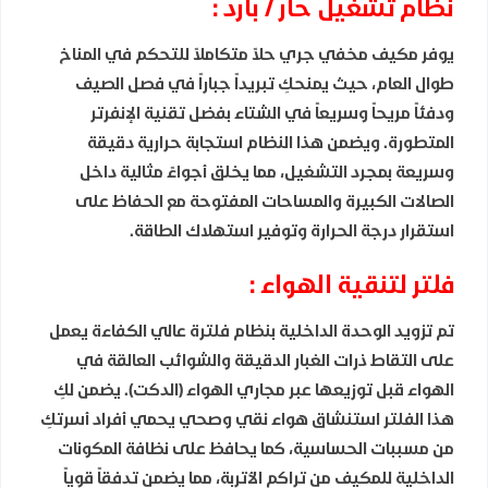
نظام تشغيل حار / بارد :
يوفر مكيف مخفي جري حلاً متكاملاً للتحكم في المناخ
طوال العام، حيث يمنحكِ تبريداً جباراً في فصل الصيف
ودفئاً مريحاً وسريعاً في الشتاء بفضل تقنية الإنفرتر
المتطورة. ويضمن هذا النظام استجابة حرارية دقيقة
وسريعة بمجرد التشغيل، مما يخلق أجواءً مثالية داخل
الصالات الكبيرة والمساحات المفتوحة مع الحفاظ على
استقرار درجة الحرارة وتوفير استهلاك الطاقة.
فلتر لتنقية الهواء :
تم تزويد الوحدة الداخلية بنظام فلترة عالي الكفاءة يعمل
على التقاط ذرات الغبار الدقيقة والشوائب العالقة في
الهواء قبل توزيعها عبر مجاري الهواء (الدكت). يضمن لكِ
هذا الفلتر استنشاق هواء نقي وصحي يحمي أفراد أسرتكِ
من مسببات الحساسية، كما يحافظ على نظافة المكونات
الداخلية للمكيف من تراكم الأتربة، مما يضمن تدفقاً قوياً