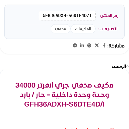
رمز المنتج:
GFH36ADXH-S6DTE4D/I
التصنيفات:
المكيفات
مخفي
مشاركة:
الوصف
مكيف مخفي جري انفرتر 34000
وحدة وحدة داخلية – حار / بارد
GFH36ADXH-S6DTE4D/I