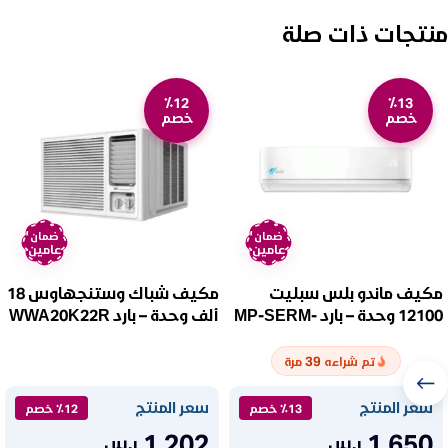
منتجات ذات صلة
٪12
٪13
خصم
خصم
ضمان
ضمان
عامين
عامين
مكيف ماندو بلس سبليت
مكيف شباك وستنجهاوس 18
12100 وحدة – بارد MP-SERM-
ألف وحدة – بارد WWA20K22R
12C
39
تم شراءه
مرة
سعر المنتج
سعر المنتج
٪13 خصم
٪12 خصم
1.202
1.650
ر.س
ر.س