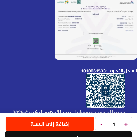
السجل التجاري : 1010861533
جميع الحقوق محفوظة لـ
متجر الأجهزة الذكية
© 2025.
تم التطوير بواسطة
Code Times
.
-
+
إضافة إلى السلة