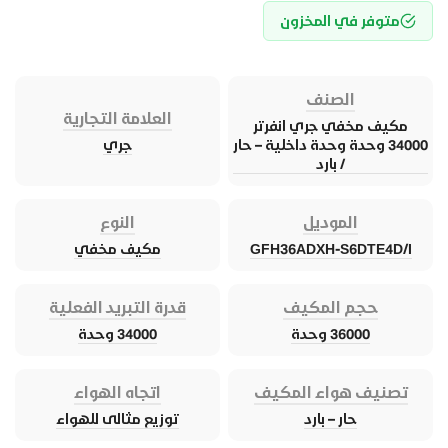
متوفر في المخزون
الصنف
العلامة التجارية
مكيف مخفي جري انفرتر
34000 وحدة وحدة داخلية – حار
جري
/ بارد
الموديل
النوع
GFH36ADXH-S6DTE4D/I
مكيف مخفي
حجم المكيف
قدرة التبريد الفعلية
36000 وحدة
34000 وحدة
تصنيف هواء المكيف
اتجاه الهواء
حار – بارد
توزيع مثالى للهواء