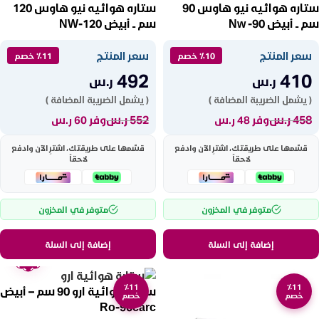
ستاره هوائيه نيو هاوس 90
ستاره هوائيه نيو هاوس 120
سم ــ أبيض Nw -90
سم ــ أبيض NW-120
سعر المنتج
سعر المنتج
٪10 خصم
٪11 خصم
492
410
ر.س
ر.س
( يشمل الضريبة المضافة )
( يشمل الضريبة المضافة )
458
ر.س
552
ر.س
وفر 48 ر.س
وفر 60 ر.س
قسّمها على طريقتك، اشترِ الآن وادفع
قسّمها على طريقتك، اشترِ الآن وادفع
لاحقاً
لاحقاً
متوفر في المخزون
متوفر في المخزون
إضافة إلى السلة
إضافة إلى السلة
ضمان
عامين
٪11
٪11
ستارة هوائية ارو 90 سم – أبيض
خصم
خصم
Ro-90carc