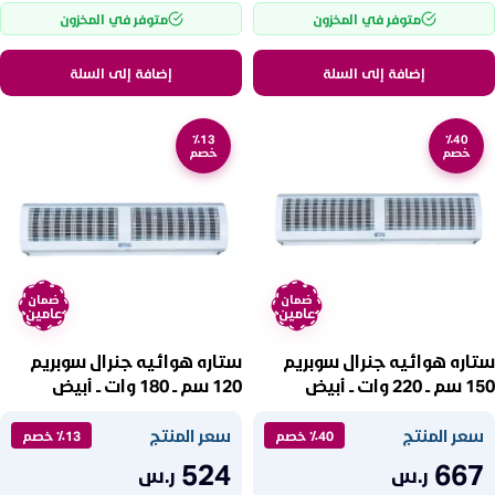
متوفر في المخزون
متوفر في المخزون
إضافة إلى السلة
إضافة إلى السلة
٪13
٪40
خصم
خصم
ضمان
ضمان
عامين
عامين
ستاره هوائيه جنرال سوبريم
ستاره هوائيه جنرال سوبريم
150 سم ــ 220 وات ــ أبيض
120 سم ــ 180 وات ــ أبيض
GSAC120N
GSAC150N
سعر المنتج
سعر المنتج
٪40 خصم
٪13 خصم
524
667
ر.س
ر.س