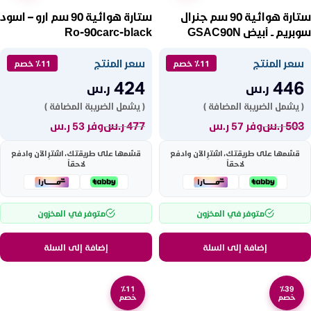
ستارة هوائية 90 سم جنرال
ستارة هوائية 90 سم ارو – اسود
سوبريم ــ أبيض GSAC90N
Ro-90carc-black
سعر المنتج
سعر المنتج
٪11 خصم
٪11 خصم
424
446
ر.س
ر.س
( يشمل الضريبة المضافة )
( يشمل الضريبة المضافة )
503
ر.س
477
ر.س
وفر 57 ر.س
وفر 53 ر.س
قسّمها على طريقتك، اشترِ الآن وادفع
قسّمها على طريقتك، اشترِ الآن وادفع
لاحقاً
لاحقاً
متوفر في المخزون
متوفر في المخزون
إضافة إلى السلة
إضافة إلى السلة
٪11
٪39
خصم
خصم