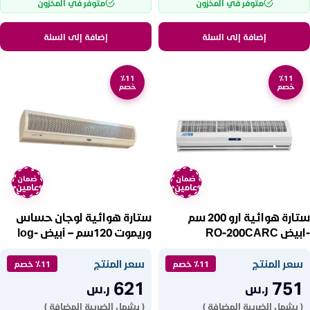
متوفر في المخزون
متوفر في المخزون
إضافة إلى السلة
إضافة إلى السلة
٪11
٪11
خصم
خصم
ضمان
ضمان
عامين
عامين
ستارة هوائية ارو 200 سم
ستارة هوائية لوجان حساس
-ابيض RO-200CARC
وريموت 120سم – أبيض log-
120
سعر المنتج
سعر المنتج
٪11 خصم
٪11 خصم
621
751
ر.س
ر.س
( يشمل الضريبة المضافة )
( يشمل الضريبة المضافة )