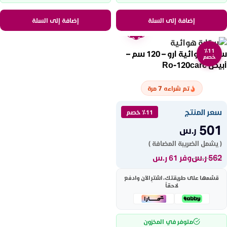
إضافة إلى السلة
إضافة إلى السلة
ضمان
عامين
٪11
ستارة هوائية ارو – 120 سم –
خصم
أبيض Ro-120carc
7
تم شراءه
مرة
سعر المنتج
٪11 خصم
501
ر.س
( يشمل الضريبة المضافة )
562
ر.س
وفر 61 ر.س
قسّمها على طريقتك، اشترِ الآن وادفع
لاحقاً
متوفر في المخزون