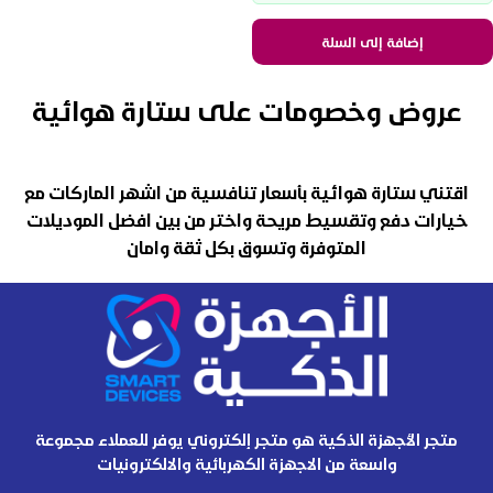
إضافة إلى السلة
عروض وخصومات على ستارة هوائية
اقتني ستارة هوائية بأسعار تنافسية من اشهر الماركات مع
خيارات دفع وتقسيط مريحة واختر من بين افضل الموديلات
المتوفرة وتسوق بكل ثقة وامان
متجر الأجهزة الذكية هو متجر إلكتروني يوفر للعملاء مجموعة
واسعة من الاجهزة الكهربائية والالكترونيات