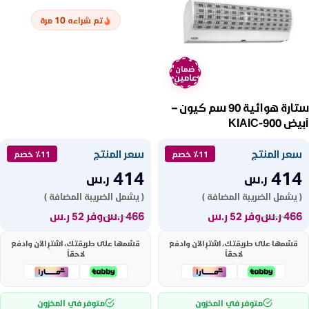
10
تم شراءه
مرة
ضمان
عامين
ستارة هوائية 90 سم كيون –
أبيض KIAIC-900
سعر المنتج
سعر المنتج
٪11 خصم
٪11 خصم
414
414
ر.س
ر.س
( يشمل الضريبة المضافة )
( يشمل الضريبة المضافة )
466
ر.س
466
ر.س
وفر 52 ر.س
وفر 52 ر.س
قسّمها على طريقتك، اشترِ الآن وادفع
قسّمها على طريقتك، اشترِ الآن وادفع
لاحقاً
لاحقاً
متوفر في المخزون
متوفر في المخزون