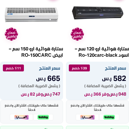
ضمان
ضمان
عامين
عامين
ستارة هوائية ارو 120 سم –
ستارة هوائية ارو 150 سم –
اسود Ro-120carc-black
ابيض RO-150CARC
سعر المنتج
سعر المنتج
٪39 خصم
٪11 خصم
665
582
ر.س
ر.س
( يشمل الضريبة المضافة )
( يشمل الضريبة المضافة )
948
ر.س
747
ر.س
وفر 366 ر.س
وفر 82 ر.س
قسّمها على طريقتك، اشترِ الآن وادفع
قسّمها على طريقتك، اشترِ الآن وادفع
لاحقاً
لاحقاً