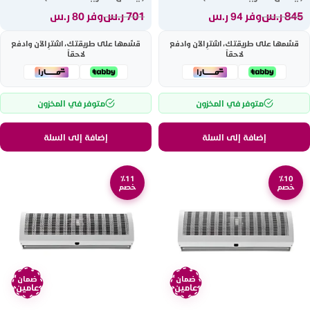
845
ر.س
701
ر.س
وفر 94 ر.س
وفر 80 ر.س
قسّمها على طريقتك، اشترِ الآن وادفع
قسّمها على طريقتك، اشترِ الآن وادفع
لاحقاً
لاحقاً
متوفر في المخزون
متوفر في المخزون
إضافة إلى السلة
إضافة إلى السلة
٪11
٪10
خصم
خصم
ضمان
ضمان
عامين
عامين