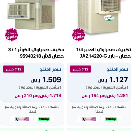
ضمان
ضمان
عامين
عامين
تكييف صحراوي الغدير 1/4
مكيف صحراوي الكوثر 1 / 3
حصان – بارد JAZ14220-G
حصان قش 95940218
سعر المنتج
سعر المنتج
٪12 خصم
٪12 خصم
1.509
1.127
ر.س
ر.س
( يشمل الضريبة المضافة )
( يشمل الضريبة المضافة )
1.281
ر.س
1.719
ر.س
وفر 154 ر.س
وفر 210 ر.س
قسّمها على طريقتك، اشترِ الآن وادفع
قسّمها على طريقتك، اشترِ الآن وادفع
لاحقاً
لاحقاً