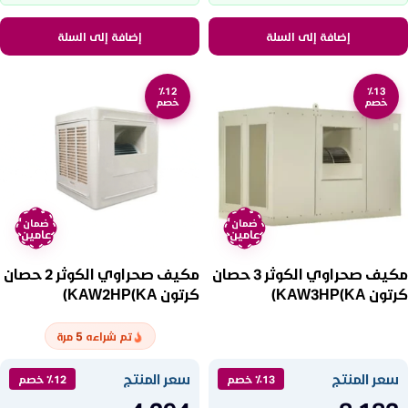
إضافة إلى السلة
إضافة إلى السلة
٪12
٪13
خصم
خصم
ضمان
ضمان
عامين
عامين
مكيف صحراوي الكوثر 3 حصان
مكيف صحراوي الكوثر 2 حصان
كرتون KAW3HP(KA)
كرتون KAW2HP(KA)
5
تم شراءه
مرة
سعر المنتج
سعر المنتج
٪13 خصم
٪12 خصم