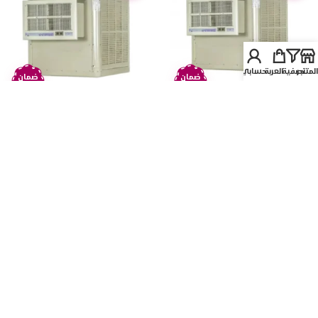
المتجر
تصفية
العربة
حسابي
ضمان
ضمان
عامين
عامين
مكيف الكوثر صحراوي 2 حصان
مكيف الكوثر صحراوي 1/2
مع وجه ورقبة – قش
حصان – قش KAW1/2HPQA
KAW2HPQA
3
تم شراءه
مرة
سعر المنتج
سعر المنتج
٪12 خصم
٪12 خصم
1.443
3.311
ر.س
ر.س
( يشمل الضريبة المضافة )
( يشمل الضريبة المضافة )
3.772
ر.س
1.639
ر.س
وفر 461 ر.س
وفر 196 ر.س
قسّمها على طريقتك، اشترِ الآن وادفع
قسّمها على طريقتك، اشترِ الآن وادفع
لاحقاً
لاحقاً