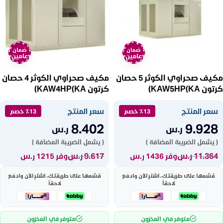
ضمان
ضمان
عامين
عامين
مكيف صحراوي الكوثر 5 حصان
مكيف صحراوي الكوثر 4 حصان
كرتون KAW5HP(KA)
كرتون KAW4HP(KA)
سعر المنتج
سعر المنتج
٪13 خصم
٪13 خصم
8.402
9.928
ر.س
ر.س
( يشمل الضريبة المضافة )
( يشمل الضريبة المضافة )
11.364
ر.س
9.617
ر.س
وفر 1436 ر.س
وفر 1215 ر.س
قسّمها على طريقتك، اشترِ الآن وادفع
قسّمها على طريقتك، اشترِ الآن وادفع
لاحقاً
لاحقاً
متوفر في المخزون
متوفر في المخزون