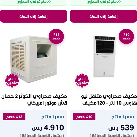
متوفر في المخزون
متوفر في المخزون
إضافة إلى السلة
إضافة إلى السلة
٪13
٪10
خصم
خصم
ضمان
ضمان
عامين
عامين
مكيف صحراوي متنقل نيو
مكيف صحراوي الكوثر 2 حصان
هاوس 10 لتر – 120مكيف
قش موتور امريكي
صحراوي متنقلوات NW-63
KAW2HPQA (AM)
سعر المنتج
سعر المنتج
٪10 خصم
٪13 خصم
4.910
539
ر.س
ر.س
( يشمل الضريبة المضافة )
( يشمل الضريبة المضافة )