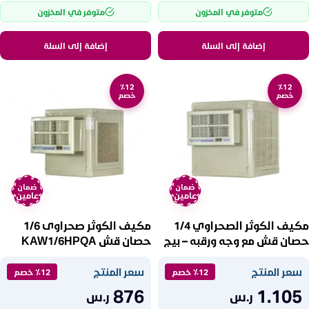
متوفر في المخزون
متوفر في المخزون
إضافة إلى السلة
إضافة إلى السلة
٪12
٪12
خصم
خصم
ضمان
ضمان
عامين
عامين
مكيف الكوثر الصحراوي 1/4
مكيف الكوثر صحراوى 1/6
حصان قش مع وجه ورقبه – بيج
حصان قش KAW1/6HPQA
KAW1/4HPQA
سعر المنتج
سعر المنتج
٪12 خصم
٪12 خصم
876
1.105
ر.س
ر.س