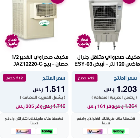
ضمان
ضمان
عامين
عامين
مكيف صحرواي متنقل جنرال
مكيف صحراوي الغدير 1/2
ماكس 120 لتر – أبيض ESY-03
حصان – بيج JAZ12220-G
سعر المنتج
سعر المنتج
٪12 خصم
٪12 خصم
1.511
1.203
ر.س
ر.س
( يشمل الضريبة المضافة )
( يشمل الضريبة المضافة )
1.364
ر.س
1.716
ر.س
وفر 161 ر.س
وفر 205 ر.س
قسّمها على طريقتك، اشترِ الآن وادفع
قسّمها على طريقتك، اشترِ الآن وادفع
لاحقاً
لاحقاً