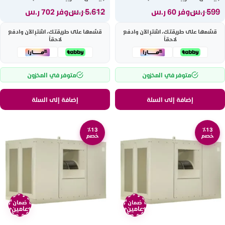
599
ر.س
5.612
ر.س
وفر 60 ر.س
وفر 702 ر.س
قسّمها على طريقتك، اشترِ الآن وادفع
قسّمها على طريقتك، اشترِ الآن وادفع
لاحقاً
لاحقاً
متوفر في المخزون
متوفر في المخزون
إضافة إلى السلة
إضافة إلى السلة
٪13
٪13
خصم
خصم
ضمان
ضمان
عامين
عامين