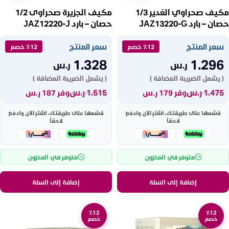
مكيف صحراوي الغدير 1/3
مكيف الجزيرة صحراوى 1/2
حصان – بارد JAZ13220-G
حصان – بارد JAZ12220-J
سعر المنتج
سعر المنتج
٪12 خصم
٪12 خصم
1.328
1.296
ر.س
ر.س
( يشمل الضريبة المضافة )
( يشمل الضريبة المضافة )
1.475
ر.س
1.515
ر.س
وفر 179 ر.س
وفر 187 ر.س
قسّمها على طريقتك، اشترِ الآن وادفع
قسّمها على طريقتك، اشترِ الآن وادفع
لاحقاً
لاحقاً
متوفر في المخزون
متوفر في المخزون
إضافة إلى السلة
إضافة إلى السلة
٪12
٪12
خصم
خصم