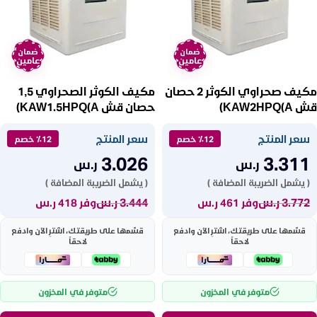
ضمان
ضمان
عامين
عامين
مكيف صحراوي الكوثر 2 حصان
مكيف الكوثر الصحراوي 1,5
قش KAW2HPQ(A)
حصان قش KAW1.5HPQ(A)
سعر المنتج
سعر المنتج
٪12 خصم
٪12 خصم
3.026
3.311
ر.س
ر.س
( يشمل الضريبة المضافة )
( يشمل الضريبة المضافة )
3.772
ر.س
3.444
ر.س
وفر 461 ر.س
وفر 418 ر.س
قسّمها على طريقتك، اشترِ الآن وادفع
قسّمها على طريقتك، اشترِ الآن وادفع
لاحقاً
لاحقاً
متوفر في المخزون
متوفر في المخزون