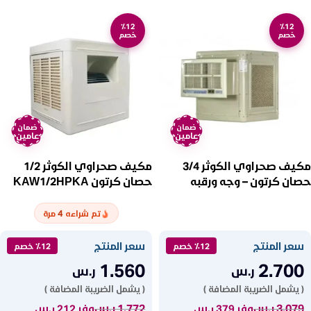
٪12
٪12
خصم
خصم
ضمان
ضمان
عامين
عامين
مكيف صحراوي الكوثر 3/4
مكيف صحراوي الكوثر 1/2
حصان كرتون – وجه ورقبه
حصان كرتون KAW1/2HPKA
KAW3/4HPKA
4
تم شراءه
مرة
سعر المنتج
سعر المنتج
٪12 خصم
٪12 خصم
1.560
2.700
ر.س
ر.س
( يشمل الضريبة المضافة )
( يشمل الضريبة المضافة )
3.079
ر.س
1.772
ر.س
وفر 379 ر.س
وفر 212 ر.س