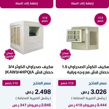
إضافة إلى السلة
إضافة إلى السلة
٪12
٪12
خصم
خصم
ضمان
ضمان
عامين
عامين
مكيف الكوثر الصحراوي 1.5
مكيف صحراوي الكوثر 3/4
حصان قش مع وجه ورقبة
حصان قش KAW3/4HPQ(A)
KAW1.5HPQA
سعر المنتج
سعر المنتج
٪12 خصم
٪12 خصم
2.498
3.026
ر.س
ر.س
( يشمل الضريبة المضافة )
( يشمل الضريبة المضافة )
3.444
ر.س
2.845
ر.س
وفر 418 ر.س
وفر 347 ر.س