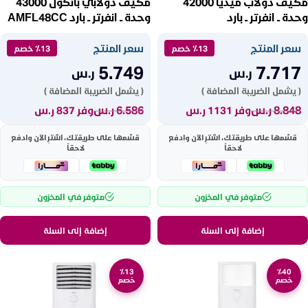
مكيف دولاب ميديا 42000
مكيف دولابي بانكول 43000
وحدة ــ انفرتر ــ بارد
وحدة ــ انفرتر ــ بارد AMFL48CC
MFTGAV50CRN1
سعر المنتج
سعر المنتج
٪13 خصم
٪13 خصم
5.749
7.717
ر.س
ر.س
( يشمل الضريبة المضافة )
( يشمل الضريبة المضافة )
8.848
ر.س
6.586
ر.س
وفر 1131 ر.س
وفر 837 ر.س
قسّمها على طريقتك، اشترِ الآن وادفع
قسّمها على طريقتك، اشترِ الآن وادفع
لاحقاً
لاحقاً
متوفر في المخزون
متوفر في المخزون
إضافة إلى السلة
إضافة إلى السلة
٪13
٪40
خصم
خصم