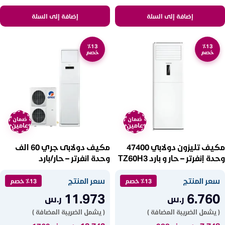
إضافة إلى السلة
إضافة إلى السلة
٪13
٪13
خصم
خصم
ضمان
ضمان
عامين
عامين
مكيف تليزون دولابي 47400
مكيف دولابى جري 60 الف
وحدة إنفرتر – حار و بارد TZ60H3
وحدة انفرتر – حار/بارد
RF28WPd/Na-H
سعر المنتج
سعر المنتج
٪13 خصم
٪13 خصم
11.973
6.760
ر.س
ر.س
( يشمل الضريبة المضافة )
( يشمل الضريبة المضافة )