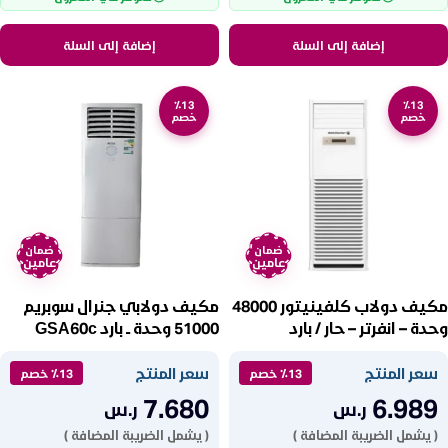
إضافة إلى السلة
إضافة إلى السلة
٪13
٪13
خصم
خصم
ضمان
ضمان
عامين
عامين
مكيف دولاب كلفينيتور 48000
مكيف دولابي جنرال سوبريم
وحدة – انفرتر – حار / بارد
51000 وحدة ــ بارد GSA60c
KFS48HCI
سعر المنتج
سعر المنتج
٪13 خصم
٪13 خصم
7.680
6.989
ر.س
ر.س
( يشمل الضريبة المضافة )
( يشمل الضريبة المضافة )