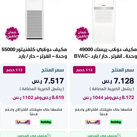
ضمان
ضمان
عامين
عامين
مكيف دولاب بيسك 49000
مكيف دولابي كلفنيتور 55000
وحدة ــ انفرتر ــ حار / بارد BVAC-
وحدة – انفرتر – حار / بارد
KFS60HCI
FA48HIB
سعر المنتج
سعر المنتج
٪13 خصم
٪13 خصم
7.517
7.128
ر.س
ر.س
( يشمل الضريبة المضافة )
( يشمل الضريبة المضافة )
8.172
ر.س
8.619
ر.س
وفر 1044 ر.س
وفر 1102 ر.س
قسّمها على طريقتك، اشترِ الآن وادفع
قسّمها على طريقتك، اشترِ الآن وادفع
لاحقاً
لاحقاً
متوفر في المخزون
متوفر في المخزون