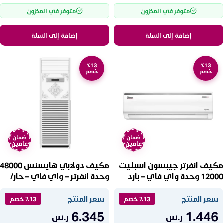
متوفر في المخزون
متوفر في المخزون
إضافة إلى السلة
إضافة إلى السلة
٪13
٪13
خصم
خصم
ضمان
ضمان
عامين
عامين
مكيف انفرتر جيبسون اسبليت
مكيف دولابي هايسنس 48000
12000 وحدة واي فاي – بارد
وحدة انفرتر – واي فاي – حار/
GS12CVIA02/GS12CVOA02
باردHUF48HAI23
سعر المنتج
سعر المنتج
٪13 خصم
٪13 خصم
6.345
1.446
ر.س
ر.س