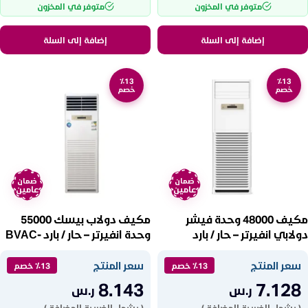
متوفر في المخزون
متوفر في المخزون
إضافة إلى السلة
إضافة إلى السلة
٪13
٪13
خصم
خصم
ضمان
ضمان
عامين
عامين
مكيف 48000 وحدة فيشر
مكيف دولاب بيسك 55000
دولابي انفيرتر – حار / بارد
وحدة انفيرتر – حار / بارد BVAC-
FH60HPIC
FVAC-FH48HPIB
سعر المنتج
سعر المنتج
٪13 خصم
٪13 خصم
8.143
7.128
ر.س
ر.س