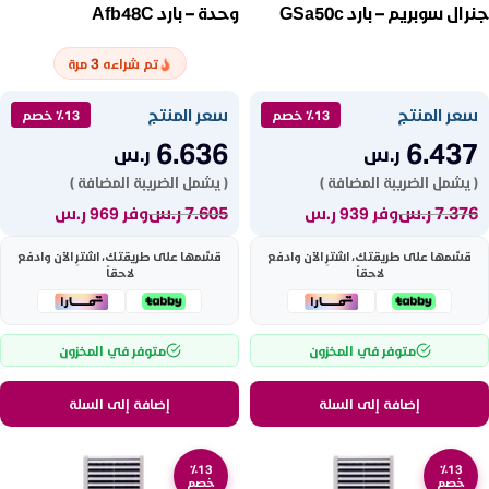
جنرال سوبريم – بارد GSa50c
وحدة – بارد Afb48C
3
تم شراءه
مرة
سعر المنتج
سعر المنتج
٪13 خصم
٪13 خصم
6.636
6.437
ر.س
ر.س
( يشمل الضريبة المضافة )
( يشمل الضريبة المضافة )
7.376
ر.س
7.605
ر.س
وفر 939 ر.س
وفر 969 ر.س
قسّمها على طريقتك، اشترِ الآن وادفع
قسّمها على طريقتك، اشترِ الآن وادفع
لاحقاً
لاحقاً
متوفر في المخزون
متوفر في المخزون
إضافة إلى السلة
إضافة إلى السلة
٪13
٪13
خصم
خصم