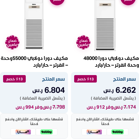
ضمان
ضمان
عامين
عامين
مكيف دولابي دورا 48000
مكيف دورا دولابي 55000وحدة
وحدة انفرتر – حار/بارد
– انفرتر – حار/بارد
DFS60H25KC
DFS48H25KC
سعر المنتج
سعر المنتج
٪13 خصم
٪13 خصم
6.804
6.262
ر.س
ر.س
( يشمل الضريبة المضافة )
( يشمل الضريبة المضافة )
7.174
ر.س
7.798
ر.س
وفر 912 ر.س
وفر 994 ر.س
قسّمها على طريقتك، اشترِ الآن وادفع
قسّمها على طريقتك، اشترِ الآن وادفع
لاحقاً
لاحقاً