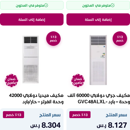
متوفر في المخزون
متوفر في المخزون
إضافة إلى السلة
إضافة إلى السلة
٪13
٪13
خصم
خصم
ضمان
ضمان
عامين
عامين
مكيف جري دولابي 60000 ألف
مكيف ميديا دولابي 42000
وحدة – بارد GVC48ALXL-
وحدة انفرتر – حار/بارد
MFTGAV50HRN2
S6DTC7A
سعر المنتج
سعر المنتج
٪13 خصم
٪13 خصم
8.304
8.127
ر.س
ر.س