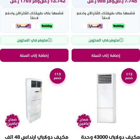
7.748
ر.س
13.742
ر.س
وفر 988 ر.س
وفر 1769 ر.س
قسّمها على طريقتك، اشترِ الآن وادفع
قسّمها على طريقتك، اشترِ الآن وادفع
لاحقاً
لاحقاً
متوفر في المخزون
متوفر في المخزون
إضافة إلى السلة
إضافة إلى السلة
٪13
٪13
خصم
خصم
ضمان
ضمان
عامين
عامين
مكيف دولابى 43000 وحدة
مكيف دولابي ارنداس 48 الف