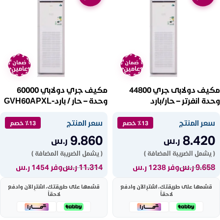
ضمان
ضمان
عامين
عامين
مكيف دولابى جري 44800
مكيف جري دولابي 60000
وحدة انفرتر – حار/بارد
وحدة – حار / باردGVH60APXL-
S6DTC7A
GVH48ALXL-S6DTC7A
سعر المنتج
سعر المنتج
٪13 خصم
٪13 خصم
9.860
8.420
ر.س
ر.س
( يشمل الضريبة المضافة )
( يشمل الضريبة المضافة )
9.658
ر.س
11.314
ر.س
وفر 1238 ر.س
وفر 1454 ر.س
قسّمها على طريقتك، اشترِ الآن وادفع
قسّمها على طريقتك، اشترِ الآن وادفع
لاحقاً
لاحقاً