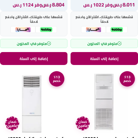
8.011
ر.س
8.804
ر.س
وفر 1022 ر.س
وفر 1124 ر.س
قسّمها على طريقتك، اشترِ الآن وادفع
قسّمها على طريقتك، اشترِ الآن وادفع
لاحقاً
لاحقاً
متوفر في المخزون
متوفر في المخزون
إضافة إلى السلة
إضافة إلى السلة
٪13
٪13
خصم
خصم
ضمان
ضمان
عامين
عامين