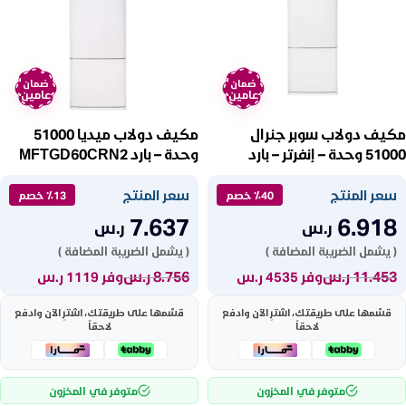
ضمان
ضمان
عامين
عامين
مكيف دولاب سوبر جنرال
مكيف دولاب ميديا 51000
51000 وحدة – إنفرتر – بارد
وحدة – بارد MFTGD60CRN2
Ksgfs60ge
سعر المنتج
سعر المنتج
٪40 خصم
٪13 خصم
7.637
6.918
ر.س
ر.س
( يشمل الضريبة المضافة )
( يشمل الضريبة المضافة )
11.453
ر.س
8.756
ر.س
وفر 4535 ر.س
وفر 1119 ر.س
قسّمها على طريقتك، اشترِ الآن وادفع
قسّمها على طريقتك، اشترِ الآن وادفع
لاحقاً
لاحقاً
متوفر في المخزون
متوفر في المخزون