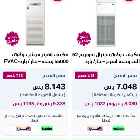
ضمان
ضمان
عامين
عامين
مكيف دولابي جنرال سوبريم 52
مكيف انفرتر فيشر دولابي
الف وحدة انفرتر – حار/ بارد
55000 وحدة – حار / باردFVAC-
FH60HPIC
GSA60T
سعر المنتج
سعر المنتج
٪13 خصم
٪13 خصم
8.143
7.048
ر.س
ر.س
( يشمل الضريبة المضافة )
( يشمل الضريبة المضافة )
8.080
ر.س
9.338
ر.س
وفر 1032 ر.س
وفر 1195 ر.س
قسّمها على طريقتك، اشترِ الآن وادفع
قسّمها على طريقتك، اشترِ الآن وادفع
لاحقاً
لاحقاً