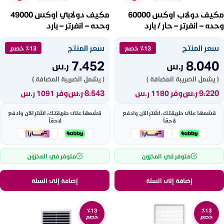
مكيف دولاب اوكس 60000
مكيف دولابي اوكس 49000
وحده – انفرتر – حار / بارد
وحده – انفرتر – بارد
ATF48ADA2DI-2
ATF60ADA2DI-2
سعر المنتج
سعر المنتج
٪13 خصم
٪13 خصم
7.452
8.040
ر.س
ر.س
( يشمل الضريبة المضافة )
( يشمل الضريبة المضافة )
9.220
ر.س
8.543
ر.س
وفر 1180 ر.س
وفر 1091 ر.س
قسّمها على طريقتك، اشترِ الآن وادفع
قسّمها على طريقتك، اشترِ الآن وادفع
لاحقاً
لاحقاً
متوفر في المخزون
متوفر في المخزون
إضافة إلى السلة
إضافة إلى السلة
٪13
٪13
خصم
خصم