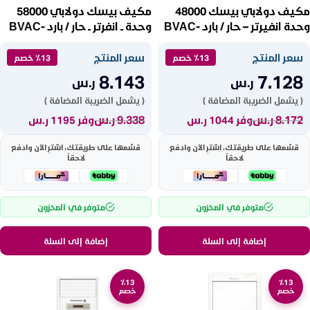
مكيف دولابي بيسك 48000
مكيف بيسك دولابي 58000
وحدة انفيرتر – حار / بارد BVAC-
وحدة ــ انفرتر ــ حار / بارد BVAC-
FA60HIB
FH48HPIB
سعر المنتج
سعر المنتج
٪13 خصم
٪13 خصم
8.143
7.128
ر.س
ر.س
( يشمل الضريبة المضافة )
( يشمل الضريبة المضافة )
8.172
ر.س
9.338
ر.س
وفر 1044 ر.س
وفر 1195 ر.س
قسّمها على طريقتك، اشترِ الآن وادفع
قسّمها على طريقتك، اشترِ الآن وادفع
لاحقاً
لاحقاً
متوفر في المخزون
متوفر في المخزون
إضافة إلى السلة
إضافة إلى السلة
٪13
٪13
خصم
خصم