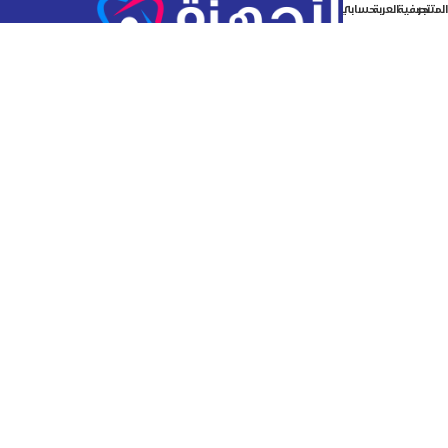
المتجر
تصفية
العربة
حسابي
متجر الأجهزة الذكية هو متجر إلكتروني يوفر للعملاء مجموعة
واسعة من الاجهزة الكهربائية والالكترونيات
الروابط المهمة
الرئيسية
التخفيضات
الصفحات التعريفية
من نحن
سياسة الخصوصية