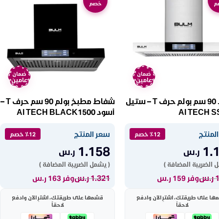
م
خصم
ضمان
ضمان
عامين
عامين
شفاط 90 سم بولم حرف T – ستيل
شفاط مطبخ بولم 90 سم حرف T –
AI TECH S
أسود AI TECH BLACK1500
لمنتج
سعر المنتج
٪12 خصم
٪12 خصم
1.158
1.
ر.س
ر.س
 الضريبة المضافة )
( يشمل الضريبة المضافة )
ر.س
1.321
ر.س
وفر 159 ر.س
وفر 163 ر.س
ها على طريقتك، اشترِ الآن وادفع
قسّمها على طريقتك، اشترِ الآن وادفع
لاحقاً
لاحقاً