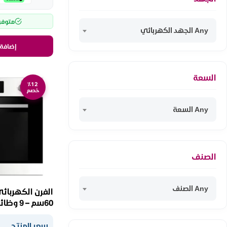
متوفر
Any الجهد الكهربائي
إضافة 
السعة
٪12
خصم
Any السعة
الصنف
Any الصنف
الفرن الكهربائي
888 DIGITAL
سعر المنتج