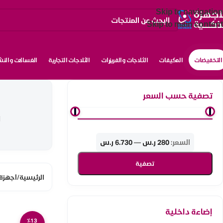
Skip to navigation
Skip to main content
التخفيضات
المكيفات
الثلاجات والفريزرات
الثلاجات التجارية
الغسالات والن
تصفية حسب السعر
ا
السعر:
280 ر.س
—
6.730 ر.س
تصفية
الرئيسية
/
أجهزة 
إضاءة داخلية
٪13