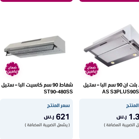
ضمان
ضمان
عامين
عامين
شفاط بلت ان 90 سم البا – ستيل
شفاط 90 سم كاسيت البا – ستيل
ST90-480SS
AS S3PLUS90
لمنتج
سعر المنتج
621
1.
ر.س
ر.س
 الضريبة المضافة )
( يشمل الضريبة المضافة )