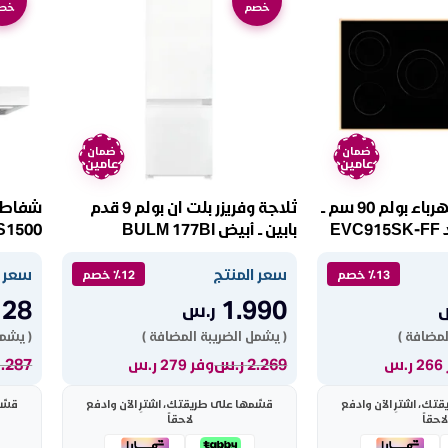
خصم
خص
ضمان
ضمان
عامين
عامين
سطح بلت ان كهرباء بولم 90 سم ــ
ثلاجة وفريزر بلت ان بولم 9 قدم
بابين ــ أبيض BULM 177BI
S1500
سعر المنتج
سعر ا
٪13 خصم
٪12 خصم
128
1.990
ر.س
لمضافة )
( يشمل الضريبة المضافة )
( يشمل
2.269
ر.س
1.287
.س
وفر 279 ر.س
ك، اشترِ الآن وادفع
قسّمها على طريقتك، اشترِ الآن وادفع
قسّم
لاحقاً
لاحقاً