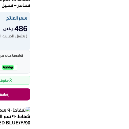
ستاندر – ستيل ST60-480SS
سعر المنتج
486
ر.س
( يشمل الضريبة ا
قسّمها على طريقت
متوفر
إضافة 
شفاط ٩٠ 
ED BLUE/F/90