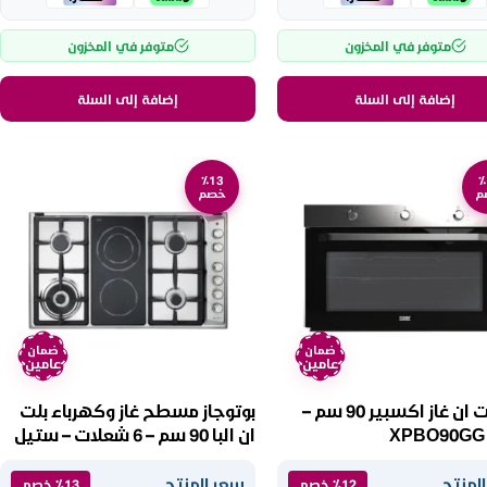
متوفر في المخزون
متوفر في المخزون
إضافة إلى السلة
إضافة إلى السلة
٪13
٪
م
خصم
ضمان
ضمان
عامين
عامين
فرن بلت ان غاز اكسبير 90 سم –
بوتوجاز مسطح غاز وكهرباء بلت
ان البا 90 سم – 6 شعلات – ستيل
ASEN95-425XD
لمنتج
سعر المنتج
٪12 خصم
٪13 خصم