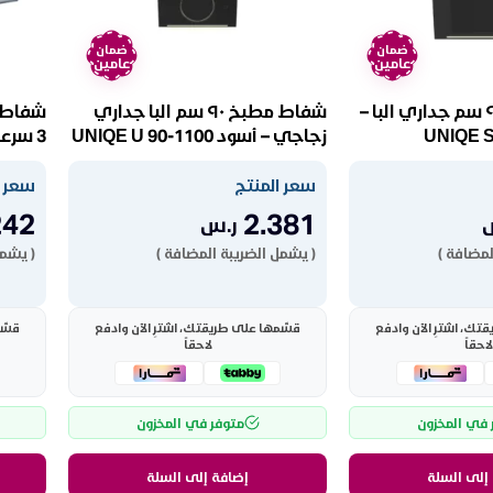
ضمان
ضمان
عامين
عامين
شفاط بوتاجاز ٩٠ سم جداري البا –
شفاط مطبخ ٩٠ سم البا جداري
زجاجي – أسود UNIQE U 90-1100
3 سرع
US60
سعر المنتج
سعر ا
242
2.381
ر.س
لمضافة )
( يشمل الضريبة المضافة )
( يشمل
ك، اشترِ الآن وادفع
قسّمها على طريقتك، اشترِ الآن وادفع
قسّم
لاحقاً
لاحقاً
 في المخزون
متوفر في المخزون
إلى السلة
إضافة إلى السلة