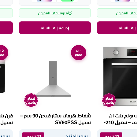
 في المخزون
متوفر في المخزون
إلى السلة
إضافة إلى السلة
12
٪11
خصم
خص
ضمان
ضمان
عامين
عامين
 بولم بلت ان
شفاط هرمي ستار فيجن 90 سم –
60سم – 9 وظائف – ستيل 210-
ستيل SV90PSS
ستيل XPBO90GG
سعر المنتج
سعر ا
٪12 خصم
٪11 خصم