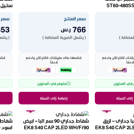
ستيل N5 60CM S.STEEL
سعر المنتج
سعر ا
653
766
ر.س
لمضافة )
( يشمل الضريبة المضافة )
( يشمل
ك، اشترِ الآن وادفع
قسّمها على طريقتك، اشترِ الآن وادفع
قسّم
لاحقاً
لاحقاً
 في المخزون
متوفر في المخزون
إلى السلة
إضافة إلى السلة
ضمان
ضمان
عامين
عامين
سم البا جدارى – ازرق
شفاط جداري 90 سم البا – ابيض
EK8 S40 CAP 2L
EK8 S40 CAP 2LED WH/F/90
ا
/F/90