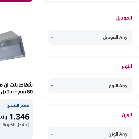
الموديل
Any الموديل
النوع
شفاط بلت ان م
Any النوع
PLUS 80-2
سعر المنتج
1.346
الوزن
ر.س
( يشمل الضريبة ا
Any الوزن