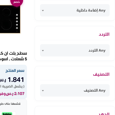
خصم
Any إضاءة داخلية
التردد
Any التردد
5 شعلات ــ أسود EVC915SK-FF
سعر المنتج
التصنيف
1.841
ر.س
( يشمل الضريبة ا
Any التصنيف
2.107
ر.س
وفر 266 ر
قسّمها على طريقت
الجهد