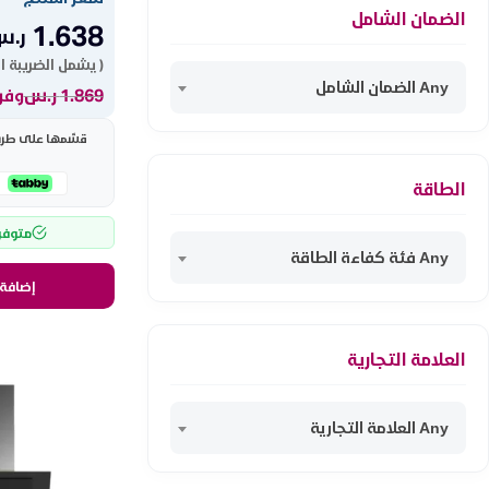
الضمان الشامل
1.638
ر.س
( يشمل الضريبة ا
Any الضمان الشامل
1.869
ر.س
وفر 231 ر
قسّمها على طريقت
الطاقة
متوفر
Any فئة كفاءة الطاقة
إضافة 
العلامة التجارية
Any العلامة التجارية