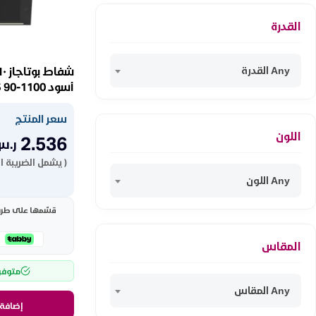
القدرة
Any القدرة
أسود UNIQE S 90-1100
سعر المنتج
اللون
2.536
ر.س
( يشمل الضريبة ا
Any اللون
قسّمها على طريقت
المقاس
متوفر
Any المقاس
إضافة 