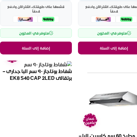
ها على طريقتك، اشترِ الآن وادفع
قسّمها على طريقتك، اشترِ الآن وادفع
لاحقاً
لاحقاً
متوفر في المخزون
متوفر في المخزون
إضافة إلى السلة
إضافة إلى السلة
ضمان
عامين
شفاط بوتاجاز ٩٠ سم البا جدارى –
برتقالى EK8 S40 CAP 2LED
OR/F/90
ضمان
عامين
شفاط مطبخ 60 سم كاسيت البا –