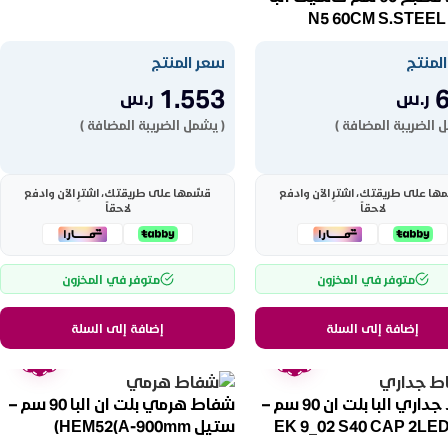
لمنتج
سعر المنتج
1.553
ر.س
ر.س
 الضريبة المضافة )
( يشمل الضريبة المضافة )
ها على طريقتك، اشترِ الآن وادفع
قسّمها على طريقتك، اشترِ الآن وادفع
لاحقاً
لاحقاً
متوفر في المخزون
متوفر في المخزون
إضافة إلى السلة
إضافة إلى السلة
ضمان
ضمان
عامين
عامين
شفاط جداري البا بلت ان 90 سم –
شفاط هرمي بلت ان البا 90 سم –
سود EK 9_02 S40 CAP 2LED
ستيل HEM52(A-900mm)
BL