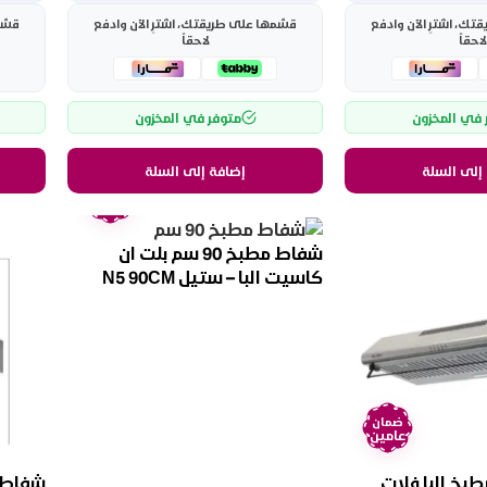
ك، اشترِ الآن وادفع
قسّمها على طريقتك، اشترِ الآن وادفع
قسّم
لاحقاً
لاحقاً
 في المخزون
متوفر في المخزون
إلى السلة
إضافة إلى السلة
ضمان
عامين
شفاط مطبخ 90 سم بلت ان
كاسيت البا – ستيل N5 90CM
S.STEEL
ضمان
عامين
سم مطبخ البا فلات