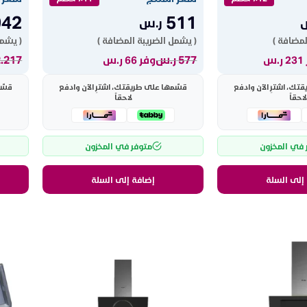
942
511
ر.س
لمضافة )
( يشمل الضريبة المضافة )
( يشمل
577
ر.س
2.217
.س
وفر 66 ر.س
ك، اشترِ الآن وادفع
قسّمها على طريقتك، اشترِ الآن وادفع
قسّم
لاحقاً
لاحقاً
 في المخزون
متوفر في المخزون
إلى السلة
إضافة إلى السلة