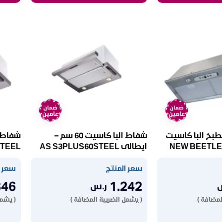
ضمان
ضمان
عامين
عامين
طبخ البا كاسيت
شفاط البا كاسيت 60 سم –
80 سم – ستيل NEW BEETLE
ايطالى AS S3PLUS60STEEL
STEEL
سعر المنتج
سعر ا
346
1.242
ر.س
لمضافة )
( يشمل الضريبة المضافة )
( يشمل