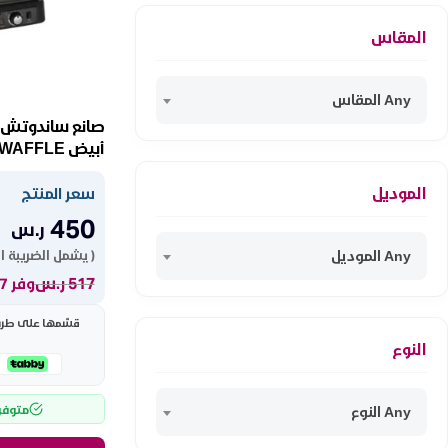
المقاس
Any المقاس
أبيض EL62-1WHITE WAFFLE
الموديل
سعر المنتج
450
ر.س
Any الموديل
( يشمل الضريبة ا
517
ر.س
وفر 67 ر.س
قسّمها على طريقت
النوع
متوفر
Any النوع