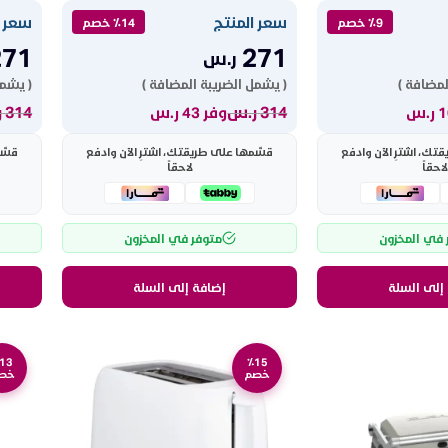
سعر المنتج
سعر ا
٪9 خصم
٪14 خصم
271
271
ر.س
لمضافة )
( يشمل الضريبة المضافة )
( يشمل
314
ر.س
314
ر
وفر 43 ر.س
ك، اشترِ الآن وادفع
قسّمها على طريقتك، اشترِ الآن وادفع
قسّم
لاحقاً
لاحقاً
 في المخزون
متوفر في المخزون
إلى السلة
إضافة إلى السلة
13
٪15
خصم
خص