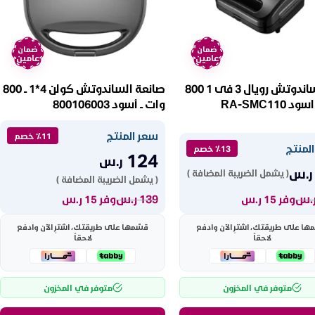
ضمان
ضمان
عامين
عامين
صانع ساندوتش رويال 3 فى 1 800
صانعة الساندوتش كولن 4*1 ــ 800
RA-SMC110
وات ــ أسود 800106003
سعر المنتج
٪11 خصم
لمنتج
٪13 خصم
124
ر.س
ر.س
( يشمل الضريبة المضافة )
( يشمل الضريبة المضافة )
.س
139
ر.س
وفر 15 ر.س
وفر 15 ر.س
ها على طريقتك، اشترِ الآن وادفع
قسّمها على طريقتك، اشترِ الآن وادفع
لاحقاً
لاحقاً
متوفر في المخزون
متوفر في المخزون