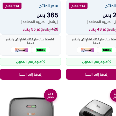
لمنتج
سعر المنتج
٪14 خصم
٪13 خصم
365
ر.س
ر.س
 الضريبة المضافة )
( يشمل الضريبة المضافة )
.س
420
ر.س
وفر 43 ر.س
وفر 55 ر.س
ها على طريقتك، اشترِ الآن وادفع
قسّمها على طريقتك، اشترِ الآن وادفع
لاحقاً
لاحقاً
متوفر في المخزون
متوفر في المخزون
إضافة إلى السلة
إضافة إلى السلة
٪11
٪
م
خصم