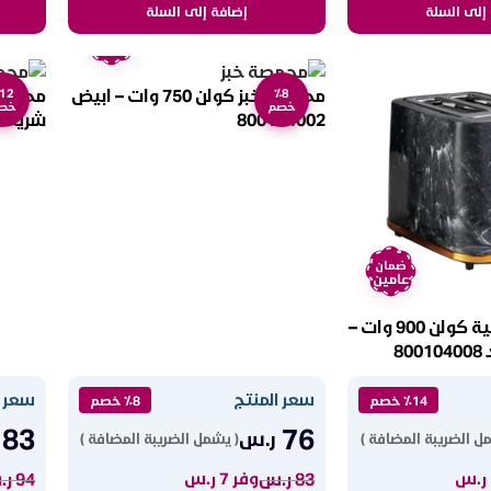
إلى السلة
إضافة إلى السلة
ضمان
عامين
محمصة خبز كولن 750 وات – ابيض
12
٪8
خصم
خص
800104002
شريحه – 
ضمان
عامين
محمصة كهربائية كولن 900 وات –
سعر المنتج
سعر ا
٪14 خصم
٪8 خصم
83
76
ر.س
ل الضريبة المضافة )
( يشمل الضريبة المضافة )
83
ر.س
94
ر.
وفر 7 ر.س