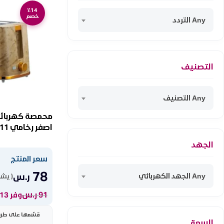
٪14
خصم
Any التردد
التصنيف
Any التصنيف
اصفر رخامي 800104011
الجهد
سعر المنتج
78
ر.س
Any الجهد الكهربائي
( يشم
91
ر.س
وفر 13 ر.س
قسّمها على طريقت
السعة