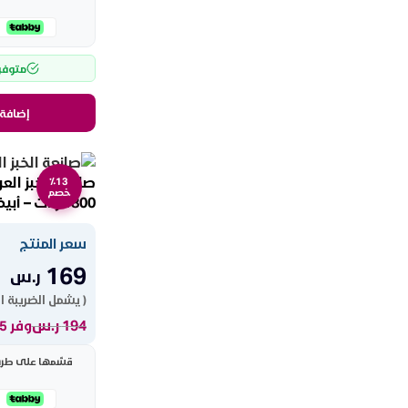
متوفر
إضافة 
٪13
خصم
1800 وات – أبيض CRD-302
سعر المنتج
169
ر.س
( يشمل الضريبة ا
194
ر.س
وفر 25 ر.س
قسّمها على طريقت