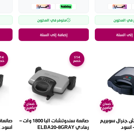
 في المخزون
متوفر في المخزون
إلى السلة
إضافة إلى السلة
14
٪14
خصم
خص
ضمان
ضمان
عامين
عامين
ش جنرال سوبريم
صانعة سندوتشات البا 1800 وات –
وات – أسود
رمادي ELBA20-8GRAY
أسود ELBA20-8BLACK