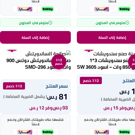
لاحقاً
لاحقاً
متوفر في المخزون
متوفر في المخزون
إضافة إلى السلة
إضافة إلى السلة
ضمان
ضمان
عامين
عامين
ماكينة صنع سندويشات 3*1
صانعة الساندويتش دوتس 900
٪13
٪
م
خصم
SW 3605
وات – أسود SMD-296
لمنتج
٪12 خصم
سعر المنتج
٪13 خصم
ر.س
81
ر.س
( يشمل الضريبة المضافة )
 الضريبة المضافة )
.س
93
ر.س
وفر 15 ر.س
وفر 12 ر.س
ها على طريقتك، اشترِ الآن وادفع
قسّمها على طريقتك، اشترِ الآن وادفع
لاحقاً
لاحقاً