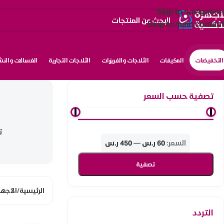
Skip to navigation
Skip to main content
التخفيضات
المكيفات
الثلاجات والفريزرات
الثلاجات التجارية
الغسالات والن
تصفية حسب السعر
ت
السعر:
60 ر.س
—
450 ر.س
تصفية
الرئيسية
/
الأجهز
التردد