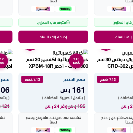
لاحقاً
لاحقاً
 في المخزون
متوفر في المخزون
إلى السلة
إضافة إلى السلة
ضمان
ضمان
عامين
عامين
صانعة الخبز العربي دوتس 30 سم
خبازة كهربائية اكسبير 30 سم
12
٪13
خصم
خص
1800 وات – أحمر XPBM-18R
امبكس 850 وات – أسود 
سعر المنتج
سعر ا
٪13 خصم
٪13 خصم
106
161
ر.س
لمضافة )
( يشمل الضريبة المضافة )
( يشمل
185
ر.س
121
ر
وفر 24 ر.س
ك، اشترِ الآن وادفع
قسّمها على طريقتك، اشترِ الآن وادفع
قسّم
لاحقاً
لاحقاً