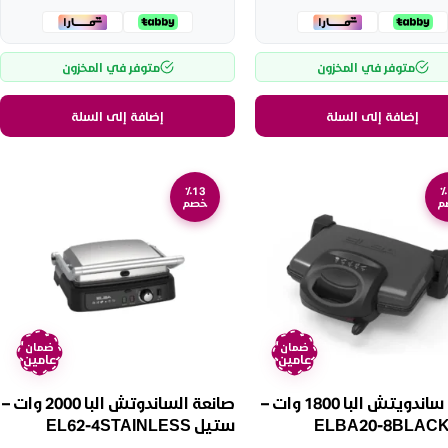
متوفر في المخزون
متوفر في المخزون
إضافة إلى السلة
إضافة إلى السلة
٪13
٪
م
خصم
ضمان
ضمان
عامين
عامين
صانعة ساندويتش البا 1800 وات –
صانعة الساندوتش البا 2000 وات –
ستيل EL62-4STAINLESS