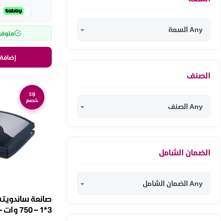
Any السعة
متوفر
إضافة 
الصنف
٪9
خصم
Any الصنف
الضمان الشامل
Any الضمان الشامل
صانعة ساندويت
3*1 – 750 
GSSM750A3