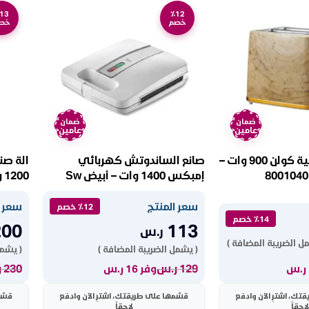
13
٪12
خصم
خص
ضمان
ضمان
عامين
عامين
محمصة كهربائية كولن 900 وات –
صانع الساندوتش كهربائي
الة صن
إمبكس 1400 وات – أبيض Sw
1200 وات – فضي GCM6125
3603
سعر المنتج
سعر ا
٪12 خصم
٪14 خصم
200
113
ر.س
ل الضريبة المضافة )
( يشمل الضريبة المضافة )
( يشمل
129
ر.س
230
ر
وفر 16 ر.س
ك، اشترِ الآن وادفع
قسّمها على طريقتك، اشترِ الآن وادفع
قسّم
لاحقاً
لاحقاً