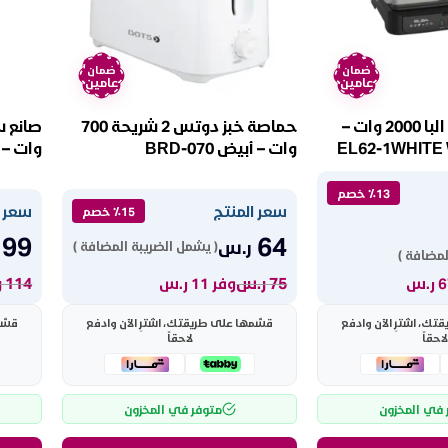
ضمان
ضمان
عامين
عامين
صانع ساندوتش البا 2000 وات –
حماصة خبز دوتس 2 شريحة 700
وات – أبيض BRD-070
وات – اسود 
٪13 خصم
سعر المنتج
سعر ا
٪15 خصم
99
64
ر.س
( يشمل الضريبة المضافة )
لمضافة )
75
ر.س
114
ر
وفر 11 ر.س
ك، اشترِ الآن وادفع
قسّمها على طريقتك، اشترِ الآن وادفع
قسّم
لاحقاً
لاحقاً
 في المخزون
متوفر في المخزون