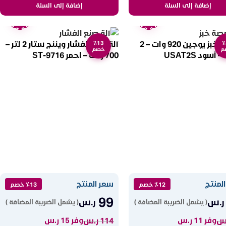
إضافة إلى السلة
إضافة إلى السلة
ضمان
ضمان
عامين
عامين
محمصة خبز يوجين 920 وات – 2
آلة صنع الفشار ويننج ستار 2 لتر –
٪13
٪
م
خصم
أسود USAT2S
700 وات – احمر ST-9716
لمنتج
سعر المنتج
٪12 خصم
٪13 خصم
99
ر.س
ر.س
( يشمل الضريبة المضافة )
( يشمل الضريبة المضافة )
س
114
ر.س
وفر 11 ر.س
وفر 15 ر.س