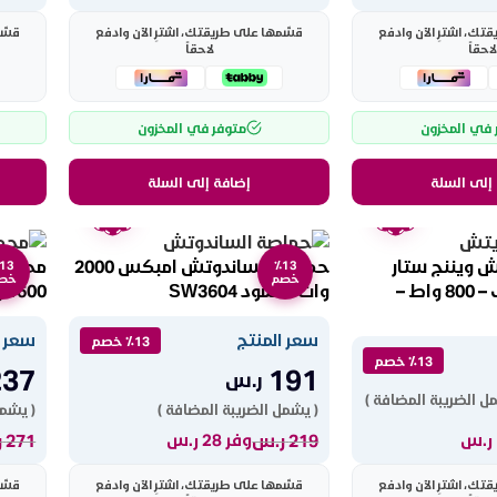
ك، اشترِ الآن وادفع
قسّمها على طريقتك، اشترِ الآن وادفع
قسّم
لاحقاً
لاحقاً
 في المخزون
متوفر في المخزون
إلى السلة
إضافة إلى السلة
ضمان
ضمان
عامين
عامين
 ويننج ستار
حماصة الساندوتش امبكس 2000
13
٪13
خصم
خص
متعدد الوظائف – 800 واط –
وات – أسود SW3604
1600 وات ــ ستيل XPTO-888
سعر المنتج
سعر ا
٪13 خصم
٪13 خصم
237
191
ر.س
ل الضريبة المضافة )
( يشمل الضريبة المضافة )
( يشمل
219
ر.س
271
ر
وفر 28 ر.س
ك، اشترِ الآن وادفع
قسّمها على طريقتك، اشترِ الآن وادفع
قسّم