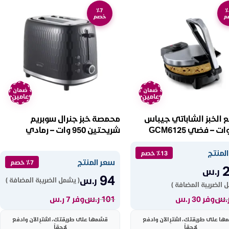
٪7
٪
م
خصم
ضمان
ضمان
عامين
عامين
ع الخبز الشاباتي جيباس
محمصة خبز جنرال سوبريم
شريحتين 950 وات – رمادي
GSTO2BM
لمنتج
٪13 خصم
سعر المنتج
٪7 خصم
ر.س
94
ر.س
( يشمل الضريبة المضافة )
 الضريبة المضافة )
.س
101
ر.س
وفر 30 ر.س
وفر 7 ر.س
ها على طريقتك، اشترِ الآن وادفع
قسّمها على طريقتك، اشترِ الآن وادفع
لاحقاً
لاحقاً