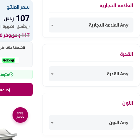
العلامة التجارية
سعر المنتج
107
ر.س
Any العلامة التجارية
( يشمل الضريبة ا
117
ر.س
وفر 10 ر.س
قسّمها على طريقت
القدرة
Any القدرة
متوفر
إضافة 
اللون
٪13
خصم
Any اللون