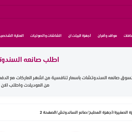
شافات
مواقد وأفران
أجهزة البيلت ان
الشاشات والصوتيات
العناية الشخصية
اطلب صانعه السندوت
سوق صانعه السندوتشات بأسعار تنافسية من اشهر الماركات مع الد
من الموديلات واطلب الان 
ة الصغيرة
/
أجهزة المطبخ
/
صانع الساندوتش
/
الصفحة 2