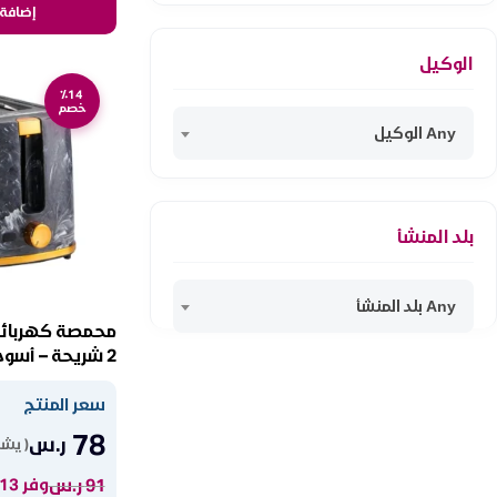
إضافة 
الوكيل
٪14
خصم
Any الوكيل
بلد المنشأ
Any بلد المنشأ
2 شريحة – أسود 800104008
سعر المنتج
78
ر.س
( يشم
91
ر.س
وفر 13 ر.س