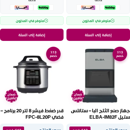
متوفر في المخزون
متوفر في المخزون
إضافة إلى السلة
إضافة إلى السلة
٪13
٪13
خصم
خصم
ضمان
ضمان
عامين
عامين
جهاز صنع الثلج البا – ستانلس
قدر ضغط فيشر 8 لتر 20 برنامج –
ستيل ELBA-IM82F
فضي FPC-8L20P
سعر المنتج
سعر المنتج