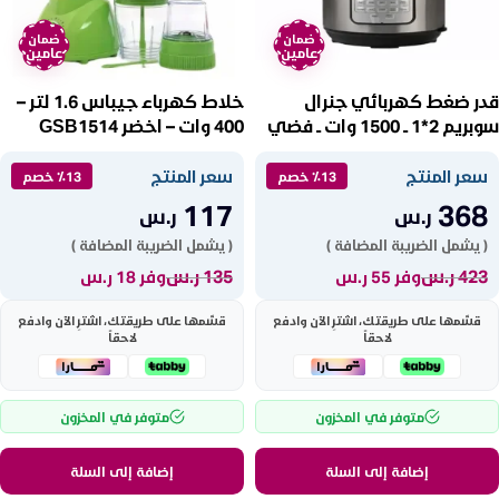
ضمان
ضمان
عامين
عامين
قدر ضغط كهربائي جنرال
خلاط كهرباء جيباس 1.6 لتر –
سوبريم 2*1 ــ 1500 وات ــ فضي
400 وات – اخضر GSB1514
GSAF65
سعر المنتج
سعر المنتج
٪13 خصم
٪13 خصم
117
368
ر.س
ر.س
( يشمل الضريبة المضافة )
( يشمل الضريبة المضافة )
423
ر.س
135
ر.س
وفر 55 ر.س
وفر 18 ر.س
قسّمها على طريقتك، اشترِ الآن وادفع
قسّمها على طريقتك، اشترِ الآن وادفع
لاحقاً
لاحقاً
متوفر في المخزون
متوفر في المخزون
إضافة إلى السلة
إضافة إلى السلة