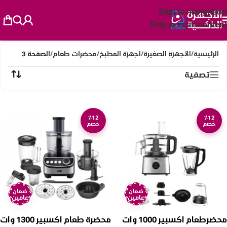
Skip to navigation
Skip to main content
الرئيسية
/
الأجهزة الصغيرة
/
أجهزة المطبخ
/
محضرات طعام
/
الصفحة 3
تصفية
٪12
٪12
خصم
خصم
ضمان
ضمان
عامين
عامين
محضرطعام اكسبير 1000 وات
محضرة طعام اكسبير 1300 وات