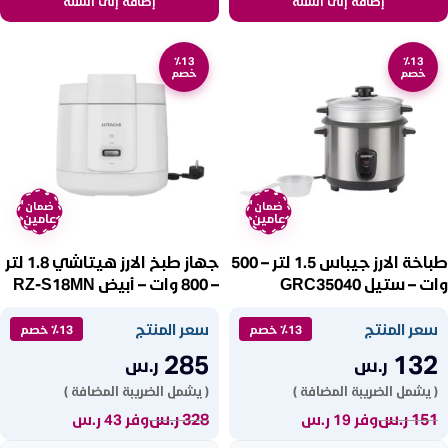
إضافة إلى السلة
إضافة إلى السلة
٪13
٪13
خصم
خصم
ضمان
ضمان
عامين
عامين
طباخة الارز جيباس 1.5 لتر – 500
جهاز طبخ الارز هيتاشي 1.8 لتر
وات – ستيل GRC35040
– 800 وات – أبيض RZ-S18MN
W
سعر المنتج
سعر المنتج
٪13 خصم
٪13 خصم
285
132
ر.س
ر.س
( يشمل الضريبة المضافة )
( يشمل الضريبة المضافة )
151
ر.س
328
ر.س
وفر 19 ر.س
وفر 43 ر.س