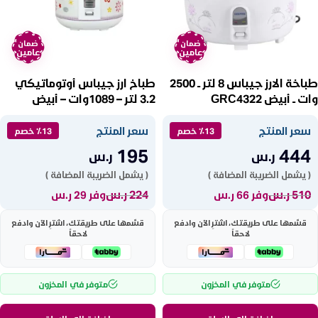
ضمان
ضمان
عامين
عامين
طباخة الارز جيباس 8 لتر ــ 2500
طباخ ارز جيباس أوتوماتيكي
وات ــ أبيض GRC4322
3.2 لتر – 1089وات – أبيض
GRC35023
سعر المنتج
سعر المنتج
٪13 خصم
٪13 خصم
195
444
ر.س
ر.س
( يشمل الضريبة المضافة )
( يشمل الضريبة المضافة )
510
ر.س
224
ر.س
وفر 66 ر.س
وفر 29 ر.س
قسّمها على طريقتك، اشترِ الآن وادفع
قسّمها على طريقتك، اشترِ الآن وادفع
لاحقاً
لاحقاً
متوفر في المخزون
متوفر في المخزون