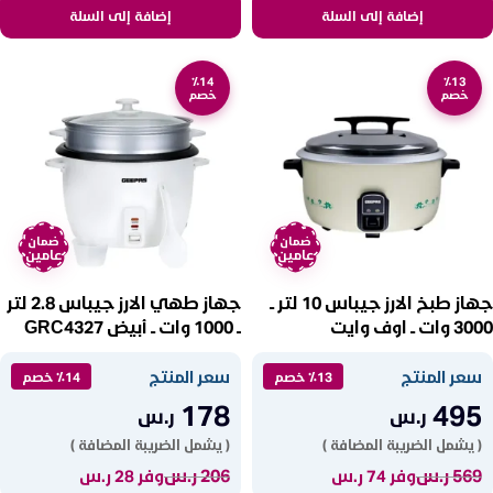
إضافة إلى السلة
إضافة إلى السلة
٪14
٪13
خصم
خصم
ضمان
ضمان
عامين
عامين
جهاز طبخ الارز جيباس 10 لتر ــ
جهاز طهي الارز جيباس 2.8 لتر
3000 وات ــ اوف وايت
ــ 1000 وات ــ أبيض GRC4327
GRC4323
سعر المنتج
سعر المنتج
٪13 خصم
٪14 خصم
178
495
ر.س
ر.س
( يشمل الضريبة المضافة )
( يشمل الضريبة المضافة )
569
ر.س
206
ر.س
وفر 74 ر.س
وفر 28 ر.س