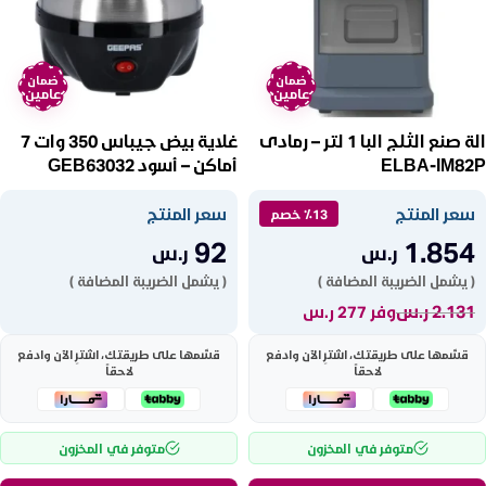
ضمان
ضمان
عامين
عامين
الة صنع الثلج البا 1 لتر – رمادى
غلاية بيض جيباس 350 وات 7
ELBA-IM82P
أماكن – أسود GEB63032
سعر المنتج
سعر المنتج
٪13 خصم
92
1.854
ر.س
ر.س
( يشمل الضريبة المضافة )
( يشمل الضريبة المضافة )
2.131
ر.س
وفر 277 ر.س
قسّمها على طريقتك، اشترِ الآن وادفع
قسّمها على طريقتك، اشترِ الآن وادفع
لاحقاً
لاحقاً
متوفر في المخزون
متوفر في المخزون