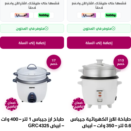
قسّمها على طريقتك، اشترِ الآن وادفع
قسّمها على طريقتك، اشترِ الآن وادفع
لاحقاً
لاحقاً
متوفر في المخزون
متوفر في المخزون
إضافة إلى السلة
إضافة إلى السلة
٪7
٪13
خصم
خصم
ضمان
ضمان
عامين
عامين
طباخة الأرز الكهربائية جيباس
طباخ ارز جيباس 1 لتر – 400 وات
0.6 لتر – 350 وات – أبيض
– أبيض GRC4325