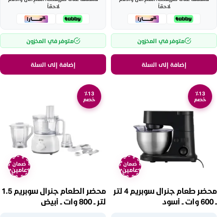
لاحقاً
لاحقاً
متوفر في المخزون
متوفر في المخزون
إضافة إلى السلة
إضافة إلى السلة
٪13
٪13
خصم
خصم
ضمان
ضمان
عامين
عامين
محضر طعام جنرال سوبريم 4 لتر
محضر الطعام جنرال سوبريم 1.5
ــ 600 وات ــ أسود
لتر ــ 800 وات ــ أبيض
GSFP600WM
GSKM651000M