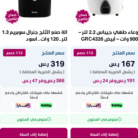
ضمان
ضمان
عامين
عامين
وعاء طهي جيباس 2.2 لتر –
الة صنع الثلج جنرال سوبريم 1.3
900 وات – أبيض GRC4326
لتر ــ 120 وات ــ أسود
GSIM12BH
سعر المنتج
سعر المنتج
٪13 خصم
٪13 خصم
319
167
ر.س
ر.س
( يشمل الضريبة المضافة )
( يشمل الضريبة المضافة )
191
ر.س
366
ر.س
وفر 24 ر.س
وفر 47 ر.س
قسّمها على طريقتك، اشترِ الآن وادفع
قسّمها على طريقتك، اشترِ الآن وادفع
لاحقاً
لاحقاً
متوفر في المخزون
متوفر في المخزون
إضافة إلى السلة
إضافة إلى السلة