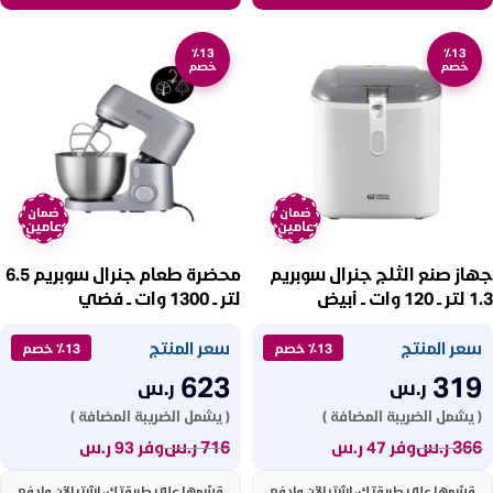
٪13
٪13
خصم
خصم
ضمان
ضمان
عامين
عامين
جهاز صنع الثلج جنرال سوبريم
محضرة طعام جنرال سوبريم 6.5
1.3 لتر ــ 120 وات ــ أبيض
لتر ــ 1300 وات ــ فضي
GSKM65600M
GSIM12WH
سعر المنتج
سعر المنتج
٪13 خصم
٪13 خصم
623
319
ر.س
ر.س
( يشمل الضريبة المضافة )
( يشمل الضريبة المضافة )
366
ر.س
716
ر.س
وفر 47 ر.س
وفر 93 ر.س
قسّمها على طريقتك، اشترِ الآن وادفع
قسّمها على طريقتك، اشترِ الآن وادفع