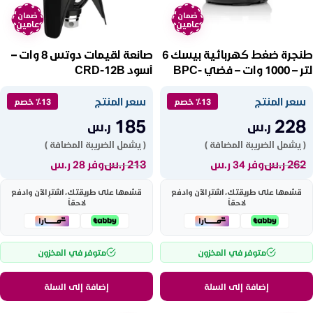
ضمان
ضمان
عامين
عامين
طنجرة ضغط كهربائية بيسك 6
صانعة لقيمات دوتس 8 وات –
لتر – 1000 وات – فضي BPC-
أسود CRD-12B
6L8P
سعر المنتج
سعر المنتج
٪13 خصم
٪13 خصم
185
228
ر.س
ر.س
( يشمل الضريبة المضافة )
( يشمل الضريبة المضافة )
262
ر.س
213
ر.س
وفر 34 ر.س
وفر 28 ر.س
قسّمها على طريقتك، اشترِ الآن وادفع
قسّمها على طريقتك، اشترِ الآن وادفع
لاحقاً
لاحقاً
متوفر في المخزون
متوفر في المخزون
إضافة إلى السلة
إضافة إلى السلة