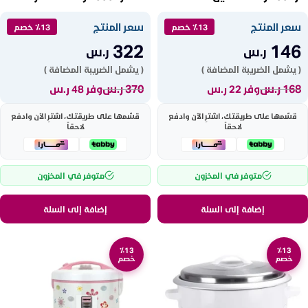
GRC4321
GRC35041
سعر المنتج
سعر المنتج
٪13 خصم
٪13 خصم
322
146
ر.س
ر.س
( يشمل الضريبة المضافة )
( يشمل الضريبة المضافة )
168
ر.س
370
ر.س
وفر 22 ر.س
وفر 48 ر.س
قسّمها على طريقتك، اشترِ الآن وادفع
قسّمها على طريقتك، اشترِ الآن وادفع
لاحقاً
لاحقاً
متوفر في المخزون
متوفر في المخزون
إضافة إلى السلة
إضافة إلى السلة
٪13
٪13
خصم
خصم