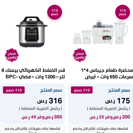
٪13
٪13
خصم
خصم
ضمان
ضمان
عامين
عامين
محضرة طعام جيباس 4*1
قدر الضغط الكهربائي بيسك 8
سرعات 650 وات – أبيض
لتر – 1200 وات – فضي BPC-
8L20P
GSB6147
سعر المنتج
سعر المنتج
٪13 خصم
٪13 خصم
316
175
ر.س
ر.س
( يشمل الضريبة المضافة )
( يشمل الضريبة المضافة )
200
ر.س
365
ر.س
وفر 25 ر.س
وفر 49 ر.س
قسّمها على طريقتك، اشترِ الآن وادفع
قسّمها على طريقتك، اشترِ الآن وادفع
لاحقاً
لاحقاً