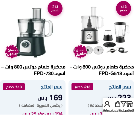
٪13
٪13
خصم
خصم
ضمان
ضمان
عامين
عامين
محضرة طعام دوتس 800 وات –
محضرة طعام دوتس 800 وات –
أسود FPD-G518
أسود FPD-730
سعر المنتج
سعر المنتج
٪13 خصم
٪13 خصم
169
223
ر.س
ر.س
( يشمل الضريبة المضافة )
( يشمل الضريبة المضافة )
المتجر
تصفية
العربة
حسابي
256
ر.س
194
ر.س
وفر 33 ر.س
وفر 25 ر.س
قسّمها على طريقتك، اشترِ الآن وادفع
قسّمها على طريقتك، اشترِ الآن وادفع
لاحقاً
لاحقاً