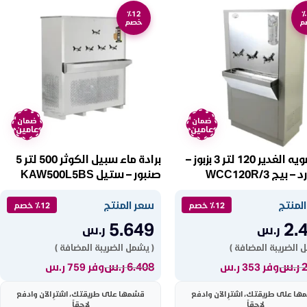
٪12
٪
م
خصم
ضمان
ضمان
عامين
عامين
برادة مويه الغدير 120 لتر 3 بزبوز –
برادة ماء سبيل الكوثر 500 لتر 5
 بيج WCC120R/3
صنبور – ستيل KAW500L5BS
لمنتج
سعر المنتج
٪12 خصم
٪12 خصم
5.649
2.
ر.س
ر.س
 الضريبة المضافة )
( يشمل الضريبة المضافة )
ر.س
6.408
ر.س
وفر 353 ر.س
وفر 759 ر.س
ها على طريقتك، اشترِ الآن وادفع
قسّمها على طريقتك، اشترِ الآن وادفع
لاحقاً
لاحقاً