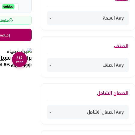
Any السعة
متوفر
إضافة 
الصنف
٪12
خصم
بزبوز – ازرق KAW500L5B
Any الصنف
الضمان الشامل
Any الضمان الشامل