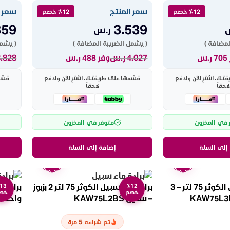
سعر المنتج
سعر ا
٪12 خصم
٪12 خصم
359
3.539
ر.س
لمضافة )
( يشمل الضريبة المضافة )
( يشمل
4.027
ر.س
3.828
.س
وفر 488 ر.س
ك، اشترِ الآن وادفع
قسّمها على طريقتك، اشترِ الآن وادفع
قسّم
لاحقاً
لاحقاً
 في المخزون
متوفر في المخزون
إلى السلة
إضافة إلى السلة
ضمان
ضمان
عامين
عامين
برادة مياه سبيل الكوثر 75 لتر – 3
برادة ماء سبيل الكوثر 75 لتر 2 بزبوز
13
٪12
خصم
خص
– ستيل KAW75L2BS
واحد – ستي
5
تم شراءه
مرة