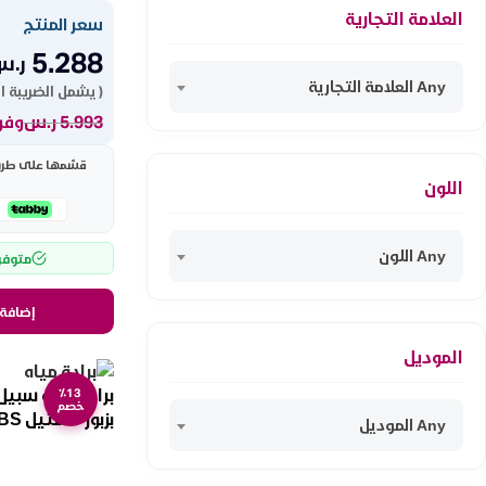
العلامة التجارية
سعر المنتج
5.288
ر.س
Any العلامة التجارية
( يشمل الضريبة ا
5.993
ر.س
وفر 705 ر
قسّمها على طريقت
اللون
Any اللون
متوفر
إضافة 
الموديل
٪13
خصم
بزبوز – ستيل KAW75L3BS
Any الموديل