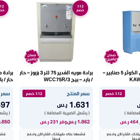
12
٪12
خصم
خص
ضمان
ضمان
عامين
عامين
برادة مياه سبيل الكوثر 5 صنابير –
برادة مويه الغدير 75 لتر 3 بزبوز – حار
/ بارد – بيج WCC75R/3
حار / بارد –
سعر المنتج
سعر ا
٪12 خصم
٪12 خصم
497
1.631
ر.س
لمضافة )
( يشمل الضريبة المضافة )
( يشمل
1.862
ر.س
2.850
.س
وفر 231 ر.س
ك، اشترِ الآن وادفع
قسّمها على طريقتك، اشترِ الآن وادفع
قسّم
لاحقاً
لاحقاً