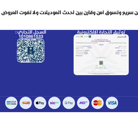
 سريع وتسوق آمن وقارن بين احدث الموديلات ولا تفوت العروض
توثيق التجارة الإلكترونية
السجل التجاري :
1010861533