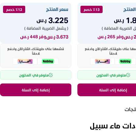
لمنتج
سعر المنتج
٪13 خصم
٪12 خصم
3.225
1.
ر.س
ر.س
 الضريبة المضافة )
( يشمل الضريبة المضافة )
ر.س
3.673
ر.س
وفر 265 ر.س
وفر 448 ر.س
ها على طريقتك، اشترِ الآن وادفع
قسّمها على طريقتك، اشترِ الآن وادفع
لاحقاً
لاحقاً
متوفر في المخزون
متوفر في المخزون
إضافة إلى السلة
إضافة إلى السلة
نتجات
ات ماء سبيل