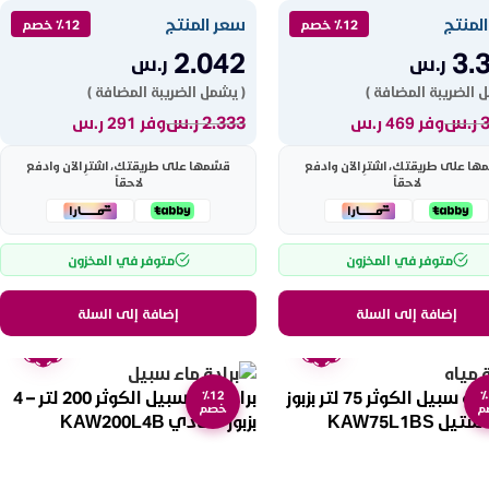
لمنتج
سعر المنتج
٪12 خصم
٪12 خصم
2.042
3.
ر.س
ر.س
 الضريبة المضافة )
( يشمل الضريبة المضافة )
ر.س
2.333
ر.س
وفر 469 ر.س
وفر 291 ر.س
ها على طريقتك، اشترِ الآن وادفع
قسّمها على طريقتك، اشترِ الآن وادفع
لاحقاً
لاحقاً
متوفر في المخزون
متوفر في المخزون
إضافة إلى السلة
إضافة إلى السلة
ضمان
ضمان
عامين
عامين
برادة مياه سبيل الكوثر 75 لتر بزبوز
برادة ماء سبيل الكوثر 200 لتر – 4
٪12
٪
م
خصم
ل KAW75L1BS
بزبوز – عادي KAW200L4B