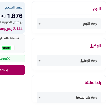
سعر المنتج
النوع
1.876
ر.س
( يشمل الضريبة ا
Any النوع
2.144
ر.س
وفر 268 ر
قسّمها على طريقت
الوكيل
متوفر
Any الوكيل
إضافة 
بلد المنشأ
Any بلد المنشأ