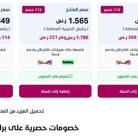
سعر المنتج
سعر ا
٪13 خصم
٪12 خصم
849
1.565
ر.س
لمضافة )
( يشمل الضريبة المضافة )
( يشمل
1.786
ر.س
2.114
.س
وفر 221 ر.س
ك، اشترِ الآن وادفع
قسّمها على طريقتك، اشترِ الآن وادفع
قسّم
لاحقاً
لاحقاً
 في المخزون
متوفر في المخزون
إلى السلة
إضافة إلى السلة
تحميل المزيد من الم
خصومات حصرية على براد