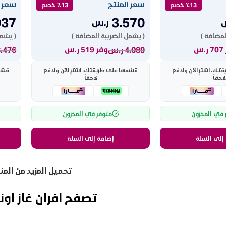
سعر المنتج
سعر ا
٪13 خصم
٪13 خصم
037
3.570
ر.س
لمضافة )
( يشمل الضريبة المضافة )
( يشمل
4.089
ر.س
3.476
.س
وفر 519 ر.س
ك، اشترِ الآن وادفع
قسّمها على طريقتك، اشترِ الآن وادفع
قسّم
لاحقاً
لاحقاً
 في المخزون
متوفر في المخزون
إلى السلة
إضافة إلى السلة
تحميل المزيد من الم
تصفح افران غاز اونل