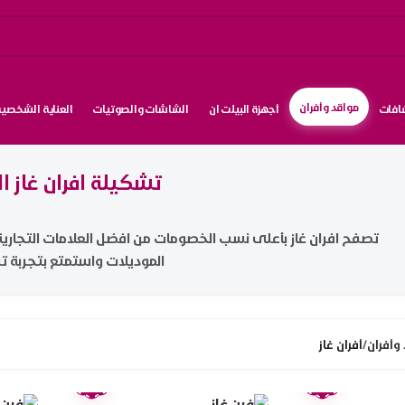
مواقد وأفران
شافات
أجهزة البيلت ان
الشاشات والصوتيات
العناية الشخصية
تشكيلة افران غاز ا
تصفح افران غاز بأعلى نسب الخصومات من افضل العلامات التجاري
الموديلات واستمتع بتجربة 
وأفران
/
أفران غاز
ضمان
ضمان
عامين
عامين