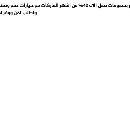
اقتني افران غاز بخصومات تصل الى 40% من اشهر الماركا
واطلب الان ووفر اك