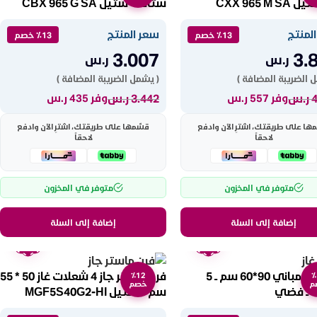
CXX 965 M S
ستاند – ستيل CBX 965 G SA
لمنتج
سعر المنتج
٪13 خصم
٪13 خصم
3.007
3.
ر.س
ر.س
 الضريبة المضافة )
( يشمل الضريبة المضافة )
ر.س
3.442
ر.س
وفر 557 ر.س
وفر 435 ر.س
ها على طريقتك، اشترِ الآن وادفع
قسّمها على طريقتك، اشترِ الآن وادفع
لاحقاً
لاحقاً
متوفر في المخزون
متوفر في المخزون
إضافة إلى السلة
إضافة إلى السلة
ضمان
ضمان
عامين
عامين
فرن غاز بومباني 90*60 سم ــ 5
فرن ماستر جاز 4 شعلات غاز 50 * 55
٪12
٪
م
خصم
 ــ فضي
سم – ستيل MGF5S40G2-HI
Essential90g