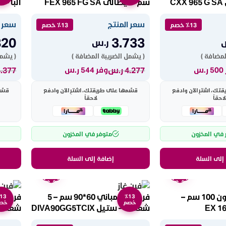
C
سم – ايطالى FEX 965 FG SA
البا – ستيل A
سعر المنتج
سعر ا
٪13 خصم
٪13 خصم
820
3.733
ر.س
لمضافة )
( يشمل الضريبة المضافة )
( يشمل
4.277
ر.س
4.377
.س
وفر 544 ر.س
ك، اشترِ الآن وادفع
قسّمها على طريقتك، اشترِ الآن وادفع
قسّم
لاحقاً
لاحقاً
 في المخزون
متوفر في المخزون
إلى السلة
إضافة إلى السلة
ضمان
ضمان
عامين
عامين
فرن غاز البا 6 عيون 100 سم –
فرن غاز بومباني 60*90 سم – 5
13
٪13
خصم
خص
شعلات – ستيل DIVA90GG5TCIX
شعلات
g5tcix