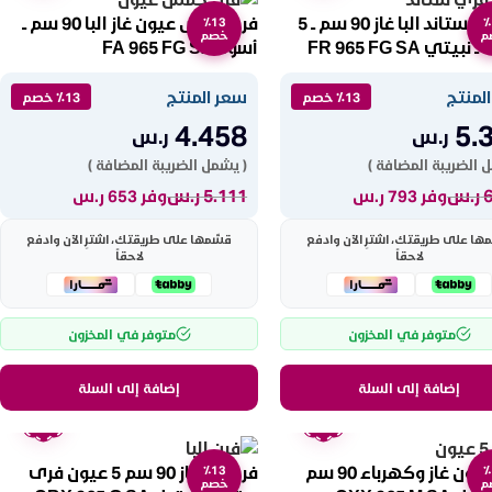
فرن فري ستاند البا غاز 90 سم ــ 5
فرن خمس عيون غاز البا 90 سم ــ
٪13
٪
م
خصم
يتي FR 965 FG SA
أسود FA 965 FG SA
لمنتج
سعر المنتج
٪13 خصم
٪13 خصم
4.458
5.
ر.س
ر.س
 الضريبة المضافة )
( يشمل الضريبة المضافة )
ر.س
5.111
ر.س
وفر 793 ر.س
وفر 653 ر.س
ها على طريقتك، اشترِ الآن وادفع
قسّمها على طريقتك، اشترِ الآن وادفع
لاحقاً
لاحقاً
متوفر في المخزون
متوفر في المخزون
إضافة إلى السلة
إضافة إلى السلة
ضمان
ضمان
عامين
عامين
فرن 5 عيون غاز وكهرباء 90 سم
فرن البا غاز 90 سم 5 عيون فرى
٪13
٪
م
خصم