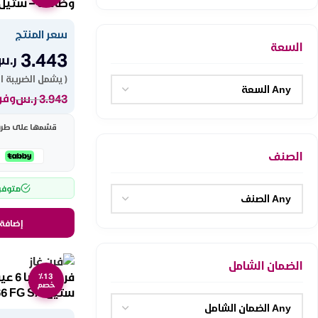
وظائف – ستيل XX 965 G SA
سعر المنتج
السعة
3.443
ر.س
( يشمل الضريبة ا
3.943
ر.س
وفر 500 ر
قسّمها على طريقت
الصنف
متوفر
إضافة 
الضمان الشامل
٪13
خصم
ستيل EX 166 FG SA