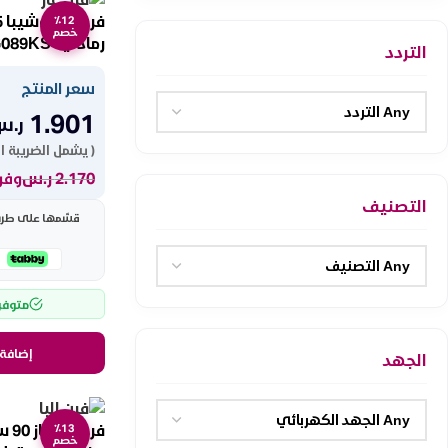
٪12
خصم
رمادي KS
التردد
SA
سعر المنتج
1.901
ر.س
( يشمل الضريبة ا
2.170
ر.س
وفر 269 ر
التصنيف
قسّمها على طريقت
متوفر
إضافة 
الجهد
٪13
خصم