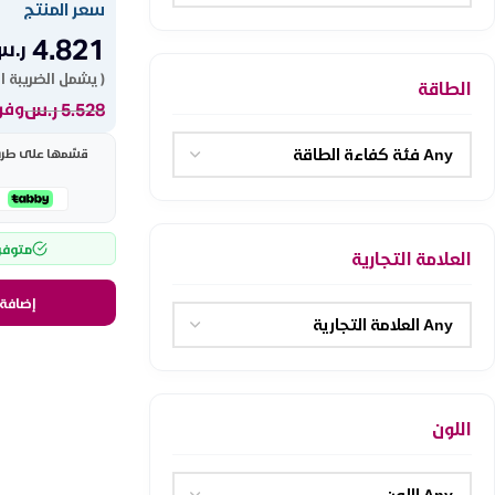
سعر المنتج
4.821
ر.س
( يشمل الضريبة ا
الطاقة
5.528
ر.س
وفر 707 ر
قسّمها على طريقت
متوفر
العلامة التجارية
إضافة 
اللون