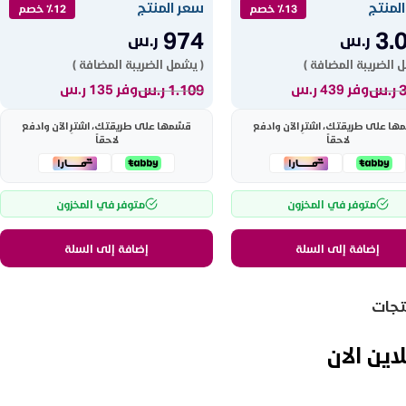
لمنتج
سعر المنتج
٪13 خصم
٪12 خصم
974
3.
ر.س
ر.س
 الضريبة المضافة )
( يشمل الضريبة المضافة )
ر.س
1.109
ر.س
وفر 439 ر.س
وفر 135 ر.س
ها على طريقتك، اشترِ الآن وادفع
قسّمها على طريقتك، اشترِ الآن وادفع
لاحقاً
لاحقاً
متوفر في المخزون
متوفر في المخزون
إضافة إلى السلة
إضافة إلى السلة
نتجات
اين الان