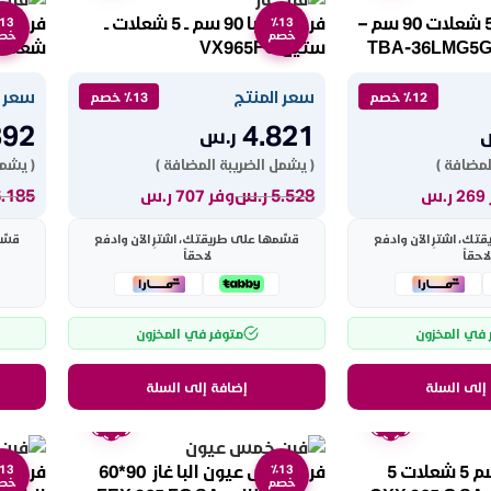
فرن غاز توشيبا 5 شعلات 90 سم –
فرن غاز البا 90 سم ــ 5 شعلات ــ
13
٪13
خصم
خص
TBA-36LMG5G089-
ستيل VX965FG
شعلات ــ نب
سعر المنتج
سعر ا
٪12 خصم
٪13 خصم
392
4.821
ر.س
لمضافة )
( يشمل الضريبة المضافة )
( يشمل
5.528
ر.س
6.185
.س
وفر 707 ر.س
ك، اشترِ الآن وادفع
قسّمها على طريقتك، اشترِ الآن وادفع
قسّم
لاحقاً
لاحقاً
 في المخزون
متوفر في المخزون
إلى السلة
إضافة إلى السلة
ضمان
ضمان
عامين
عامين
فرن البا غاز 90 سم 5 شعلات 5
فرن خمس عيون البا غاز 90*60
13
٪13
خصم
خص