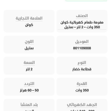
الصنف
العلامة التجارية
مفرمة طعام كهربائية كولن
كولن
350 وات – 2 لتر – ستيل
الموديل
اللون
801109008
ستيل
النوع
السعة
قطاعة خضار
2 لتر
القدرة
التردد
350 وات
50 – 60 هرتز
الجهد الكهربائي
بلد المنشأ