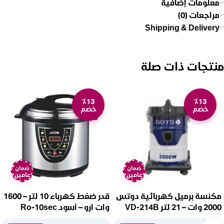
معلومات إضافية
مراجعات (0)
Shipping & Delivery
منتجات ذات صلة
٪13
٪13
خصم
خصم
ضمان
ضمان
عامين
عامين
مكنسة برميل كهربائية دوتس
قدر ضغط كهرباء 10 لتر – 1600
2000 وات – 21 لتر VD-214B
وات ارو – أسود Ro-10sec