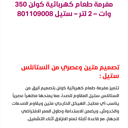
مفرمة طعام كهربائية كولن 350
وات – 2 لتر – ستيل 801109008
تصميم متين وعصري من الستانلس
ستيل :
تتميز مفرمة طعام كهربائية كولن بتصميم أنيق من
الستانلس ستيل المقاوم للصدأ، مما يمنحها مظهراً عصرياً
يناسب أي مطبخ. الهيكل الخارجي متين ويقاوم الصدمات
والخدوش، ويضمن الاستدامة وطول العمر الافتراضي
للجهاز، مع قاعدة ثابتة تمنع الانزلاق أثناء التشغيل.