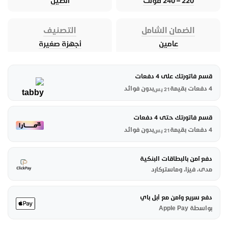
220 – 240 فولت
الصين
الضمان الشامل
التصنيف
عامين
أجهزة صغيرة
قسم فاتورتك على 4 دفعات
4 دفعات بقيمة
بدون فوائد
21
ر.س
قسم فاتورتك حتى 4 دفعات
4 دفعات بقيمة
بدون فوائد
21
ر.س
دفع آمن بالبطاقات البنكية
مدى، فيزا، وماستركارد
دفع سريع وآمن مع أبل باي
بواسطة Apple Pay