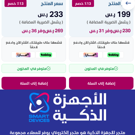
سعر المنتج
سعر المنتج
٪13 خصم
٪13 خصم
233
199
ر.س
ر.س
( يشمل الضريبة المضافة )
( يشمل الضريبة المضافة )
230
ر.س
269
ر.س
وفر 31 ر.س
وفر 36 ر.س
قسّمها على طريقتك، اشترِ الآن وادفع
قسّمها على طريقتك، اشترِ الآن وادفع
لاحقاً
لاحقاً
متوفر في المخزون
متوفر في المخزون
إضافة إلى السلة
إضافة إلى السلة
متجر الأجهزة الذكية هو متجر إلكتروني يوفر للعملاء مجموعة