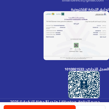
توثيق التجارة الإلكترونية
السجل التجاري : 1010861533
جميع الحقوق محفوظة لـ
متجر الأجهزة الذكية
© 2025.
تم التطوير بواسطة
Code Times
.