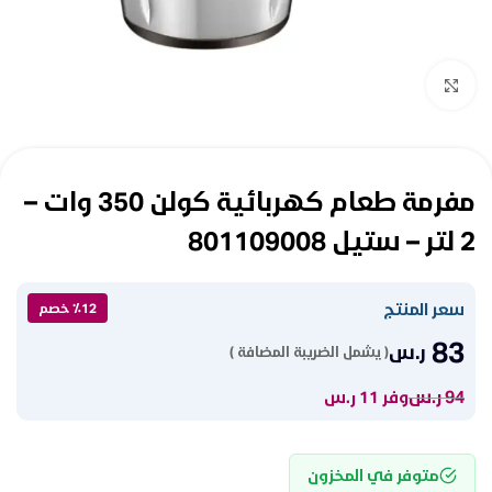
Click to enlarge
مفرمة طعام كهربائية كولن 350 وات –
2 لتر – ستيل 801109008
سعر المنتج
٪12 خصم
83
ر.س
( يشمل الضريبة المضافة )
94
ر.س
وفر 11 ر.س
متوفر في المخزون