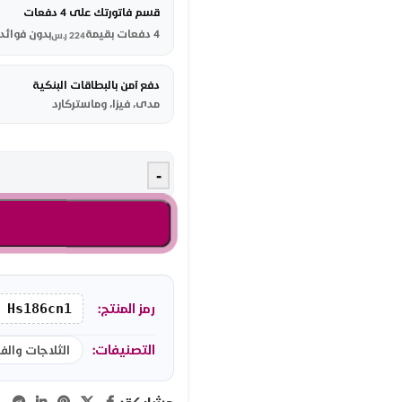
قسم فاتورتك على 4 دفعات
4 دفعات بقيمة
بدون فوائد
224
ر.س
دفع آمن بالبطاقات البنكية
مدى، فيزا، وماستركارد
-
رمز المنتج:
Hs186cn1
التصنيفات:
الثلاجات والفر