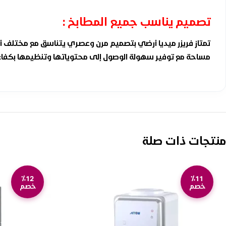
تصميم يناسب جميع المطابخ :
تمتاز فريزر ميديا أرضي بتصميم مرن وعصري يتناسق مع مختلف أن
مساحة مع توفير سهولة الوصول إلى محتوياتها وتنظيمها بكفاء
منتجات ذات صلة
٪12
٪11
خصم
خصم