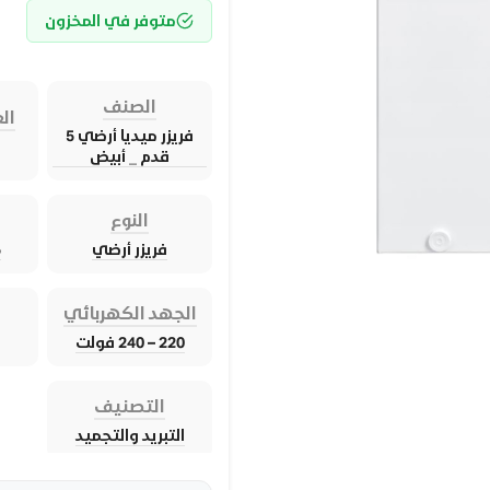
متوفر في المخزون
الصنف
الع
فريزر ميديا أرضي 5
قدم _ أبيض
النوع
فريزر أرضي
5 
الجهد الكهربائي
220 – 240 فولت
التصنيف
التبريد والتجميد