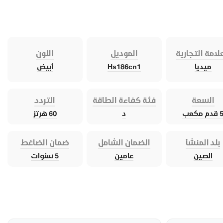
لامة التجارية
الموديل
اللون
ميديا
Hs186cn1
أبيض
السعة
فئة كفاءة الطاقة
التردد
قدم مكعب
د
60 هرتز
بلد المنشأ
الضمان الشامل
ضمان الضاغط
الصين
عامين
5 سنوات