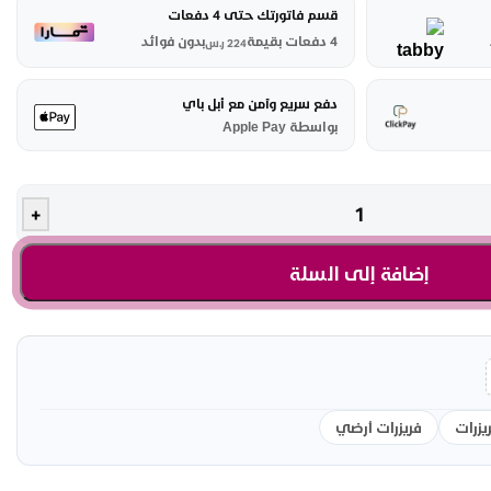
قسم فاتورتك حتى 4 دفعات
4 دفعات بقيمة
بدون فوائد
224
ر.س
دفع سريع وآمن مع أبل باي
بواسطة Apple Pay
+
إضافة إلى السلة
يزرات
فريزرات أرضي