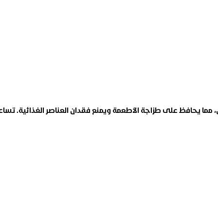
ال، مما يحافظ على طزاجة الأطعمة ويمنع فقدان العناصر الغذائية. تس