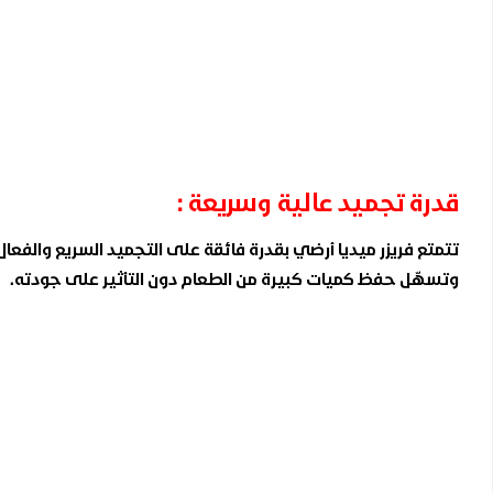
قدرة تجميد عالية وسريعة :
تتمتع فريزر ميديا أرضي بقدرة فائقة على التجميد السريع والفع
وتسهّل حفظ كميات كبيرة من الطعام دون التأثير على جودته.