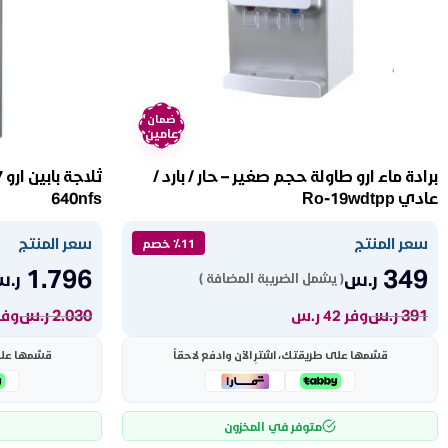
ضمان
عامين
برادة ماء ارو طاولة حجم صغير – حار / بارد /
عادي Ro-19wdtpp
640nfs
سعر المنتج
سعر المنتج
٪11 خصم
1.796
349
ر.س
ر.
( يشمل الضريبة المضافة )
391
ر.س
2.030
ر.س
وفر 42 ر.س
وفر 234 
قسّمها على طريقتك، اشترِ الآن وادفع لاحقاً
قسّمها على 
متوفر في المخزون