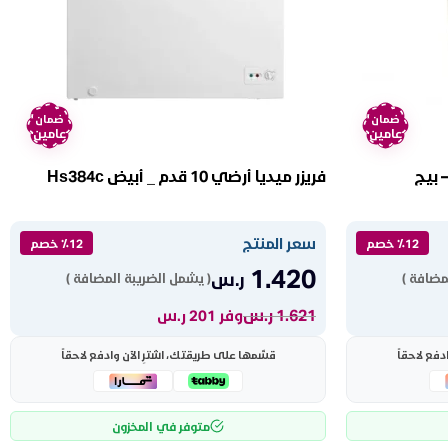
ضمان
ضمان
عامين
عامين
3 بزبوز – 90 لتر – بيج
فريزر ميديا أرضي 10 قدم _ أبيض Hs384c
سعر المنتج
٪12 خصم
٪12 خصم
1.420
ر.س
مضافة )
( يشمل الضريبة المضافة )
1.621
ر.س
وفر 201 ر.س
دفع لاحقاً
قسّمها على طريقتك، اشترِ الآن وادفع لاحقاً
متوفر في المخزون