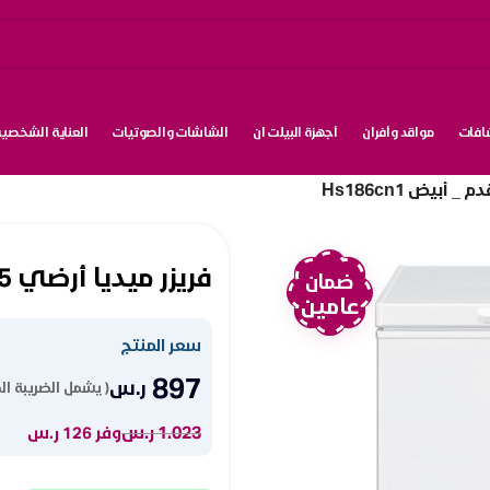
شافات
مواقد وأفران
أجهزة البيلت ان
الشاشات والصوتيات
العناية الشخصية
فريزر ميديا أرضي 5 قدم _ أبيض Hs186cn1
ضمان
عامين
سعر المنتج
897
ر.س
( يشمل الضريبة ال
1.023
ر.س
وفر 126 ر.س