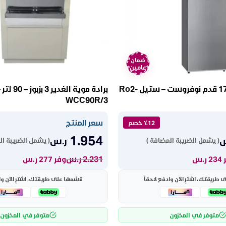
ضمان
عامين
ثلاجة بابين ارو 17 قدم نوفروست – ستيل Ro2-
برادة موية الغدير 
WCC90R/3
سعر المنتج
٪12 خصم
1.954
س
ر.س
( يشمل الضريبة المضافة )
( يشمل الضريبة ال
2.231
ر.س
ر.س
وفر 277 ر.س
طريقتك، اشترِ الآن وادفع لاحقاً
قسّمها على طريقتك، اشترِ الآن وا
متوفر في المخزون
متوفر في المخزون