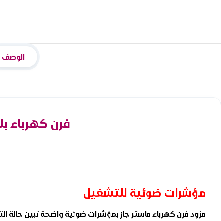
الوصف
فرن كهرباء بلت ان ماستر جاز 0
مؤشرات ضوئية للتشغيل
مزود فرن كهرباء ماستر جاز بمؤشرات ضوئية واضحة تبين حالة ال