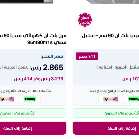
ضمان
عامين
شفاط هرمي ميديا بلت ان 90 سم – ستيل
فضي 95m90m1s
سعر المنتج
٪11 خصم
2.865
ر.س
يشمل الضريبة المضافة )
( يشمل الضريبة ال
3.279
ر.س
وفر 414 ر.س
طريقتك، اشترِ الآن وادفع لاحقاً
قسّمها على طريقتك، اشترِ الآن وا
متوفر في المخزون
متوفر في المخزون
إضافة إلى السلة
إضافة إلى السلة