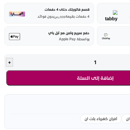
قسم فاتورتك حتى 4 دفعات
4 دفعات بقيمة
بدون فوائد
839
ر.س
دفع سريع وآمن مع أبل باي
بواسطة Apple Pay
+
إضافة إلى السلة
ان
أفران كهرباء بلت ان