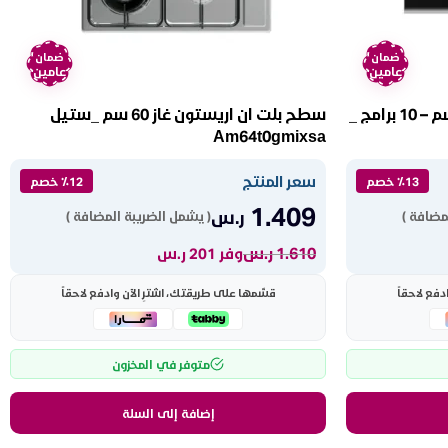
ضمان
ضمان
عامين
عامين
فرن بلت ان كهربائي ميديا 90 سم – 10 برامج _
سطح بلت ان اريستون غاز 60 سم _ستيل
Am64t0gmixsa
سعر المنتج
٪13 خصم
٪12 خصم
1.409
ر.س
مضافة )
( يشمل الضريبة المضافة )
1.610
ر.س
وفر 201 ر.س
دفع لاحقاً
قسّمها على طريقتك، اشترِ الآن وادفع لاحقاً
متوفر في المخزون
إضافة إلى السلة