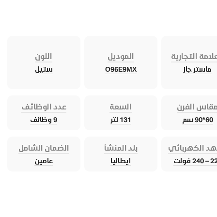
لامة التجارية
الموديل
اللون
ماستر جاز
O96E9MX
ستيل
قاس الفرن
السعة
عدد الوظائف
60*90 سم
131 لتر
9 وظائف
هد الكهربائي
بلد المنشأ
الضمان الشامل
240 فولت
ايطاليا
عامين