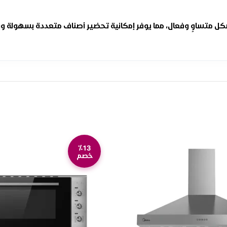
متساوٍ وفعال، مما يوفر إمكانية تحضير أصناف متعددة بسهولة وبنتائ
٪13
خصم