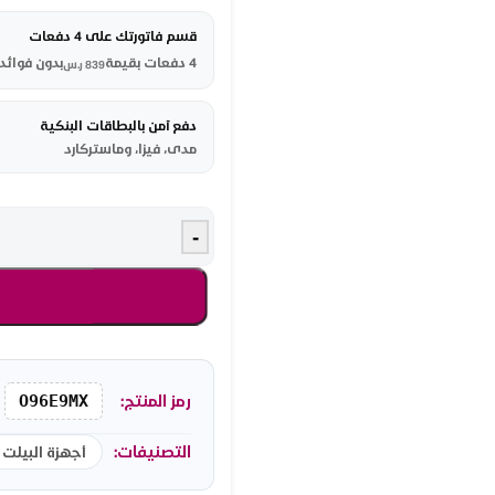
قسم فاتورتك على 4 دفعات
4 دفعات بقيمة
بدون فوائد
839
ر.س
دفع آمن بالبطاقات البنكية
مدى، فيزا، وماستركارد
-
رمز المنتج:
O96E9MX
التصنيفات:
أجهزة البيلت 