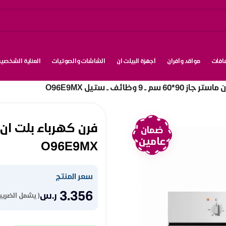
شافات
مواقد وأفران
أجهزة البيلت ان
الشاشات والصوتيات
العناية الشخصية
ــ 9 وظائف ــ ستيل O96E9MX
ضمان
عامين
O96E9MX
سعر المنتج
3.356
ر.س
( يشمل الضريبة