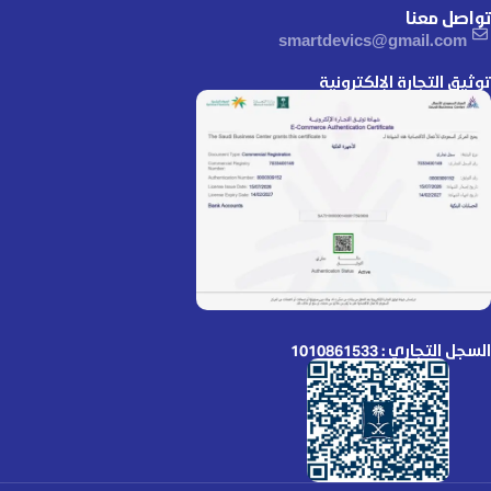
تواصل معنا
smartdevics@gmail.com
توثيق التجارة الإلكترونية
السجل التجاري : 1010861533