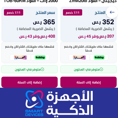
ديجيتال – أسود Zmw20lb
2000 وات – أسود TOB-60RM
سعر المنتج
سعر المنتج
٪11 خصم
٪11 خصم
365
352
ر.س
ر.س
( يشمل الضريبة المضافة )
( يشمل الضريبة المضافة )
397
ر.س
408
ر.س
وفر 45 ر.س
وفر 43 ر.س
قسّمها على طريقتك، اشترِ الآن وادفع
قسّمها على طريقتك، اشترِ الآن وادفع
لاحقاً
لاحقاً
متوفر في المخزون
متوفر في المخزون
إضافة إلى السلة
إضافة إلى السلة