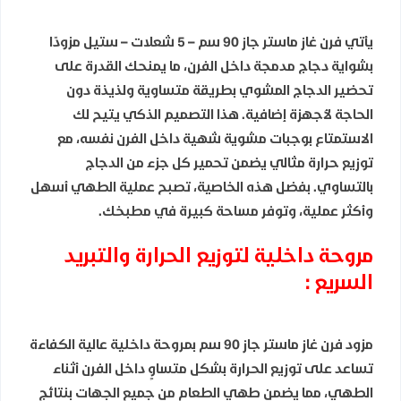
يأتي فرن غاز ماستر جاز 90 سم – 5 شعلات – ستيل مزودًا
بشواية دجاج مدمجة داخل الفرن، ما يمنحك القدرة على
تحضير الدجاج المشوي بطريقة متساوية ولذيذة دون
الحاجة لأجهزة إضافية. هذا التصميم الذكي يتيح لك
الاستمتاع بوجبات مشوية شهية داخل الفرن نفسه، مع
توزيع حرارة مثالي يضمن تحمير كل جزء من الدجاج
بالتساوي. بفضل هذه الخاصية، تصبح عملية الطهي أسهل
وأكثر عملية، وتوفر مساحة كبيرة في مطبخك.
مروحة داخلية لتوزيع الحرارة والتبريد
السريع :
مزود فرن غاز ماستر جاز 90 سم بمروحة داخلية عالية الكفاءة
تساعد على توزيع الحرارة بشكل متساوٍ داخل الفرن أثناء
الطهي، مما يضمن طهي الطعام من جميع الجهات بنتائج