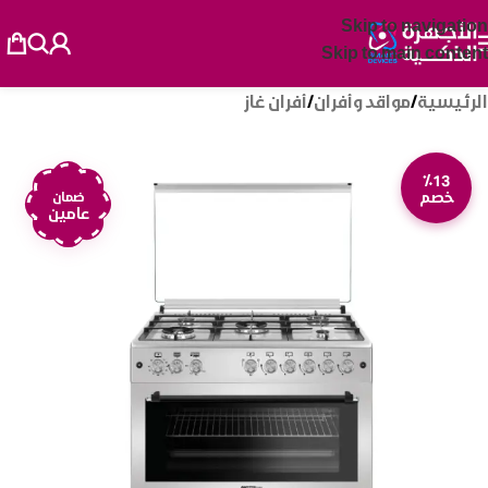
Skip to navigation
Skip to main content
الرئيسية
/
مواقد وأفران
/
أفران غاز
٪13
خصم
ضمان
عامين