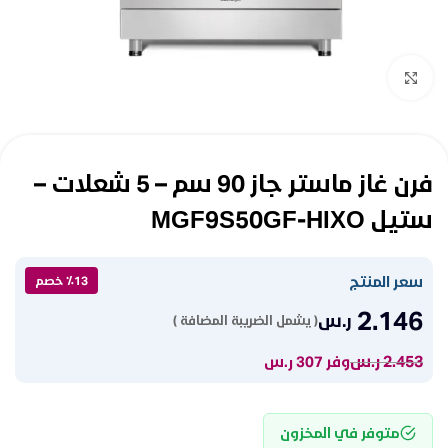
Click to enlarge
فرن غاز ماستر جاز 90 سم – 5 شعلات –
ستيل MGF9S50GF-HIXO
سعر المنتج
٪13 خصم
2.146
ر.س
( يشمل الضريبة المضافة )
2.453
ر.س
وفر 307 ر.س
متوفر في المخزون