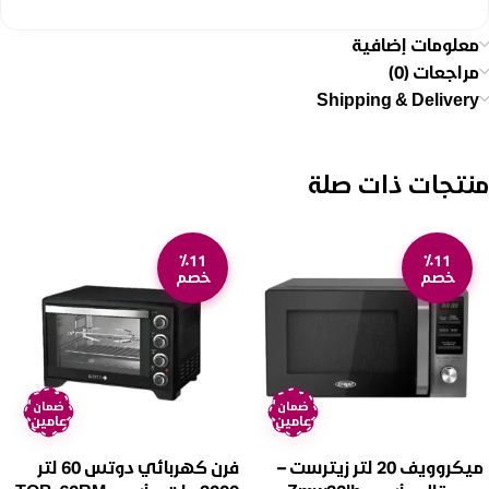
معلومات إضافية
مراجعات (0)
Shipping & Delivery
منتجات ذات صلة
٪11
٪11
خصم
خصم
ضمان
ضمان
عامين
عامين
ميكروويف 20 لتر زيترست –
فرن كهربائي دوتس 60 لتر