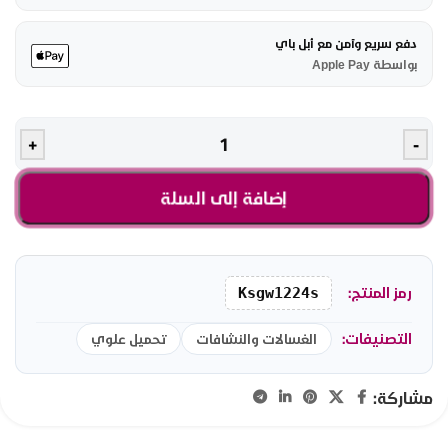
دفع سريع وآمن مع أبل باي
بواسطة Apple Pay
+
-
إضافة إلى السلة
رمز المنتج:
Ksgw1224s
التصنيفات:
الغسالات والنشافات
تحميل علوي
مشاركة: