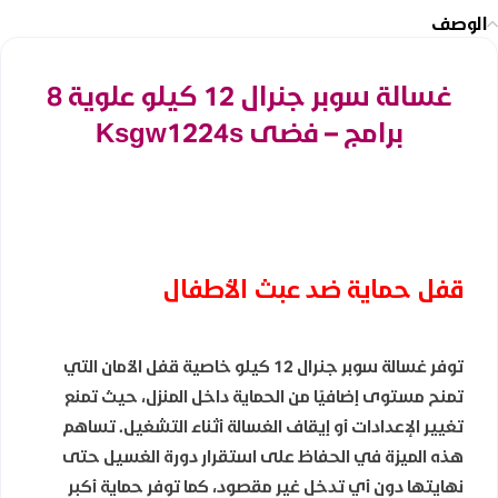
الوصف
غسالة سوبر جنرال 12 كيلو علوية 8
برامج – فضى Ksgw1224s
قفل حماية ضد عبث الأطفال
توفر غسالة سوبر جنرال 12 كيلو خاصية قفل الأمان التي
تمنح مستوى إضافيًا من الحماية داخل المنزل، حيث تمنع
تغيير الإعدادات أو إيقاف الغسالة أثناء التشغيل. تساهم
هذه الميزة في الحفاظ على استقرار دورة الغسيل حتى
نهايتها دون أي تدخل غير مقصود، كما توفر حماية أكبر