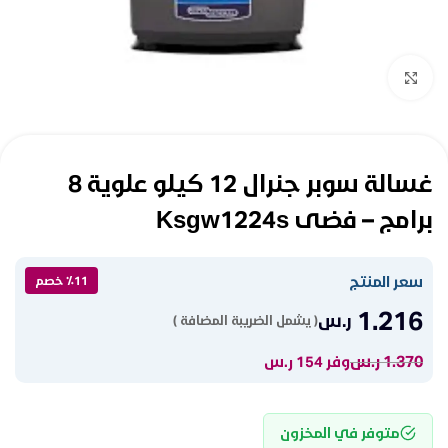
Click to enlarge
غسالة سوبر جنرال 12 كيلو علوية 8
برامج – فضى Ksgw1224s
سعر المنتج
٪11 خصم
1.216
ر.س
( يشمل الضريبة المضافة )
1.370
ر.س
وفر 154 ر.س
متوفر في المخزون