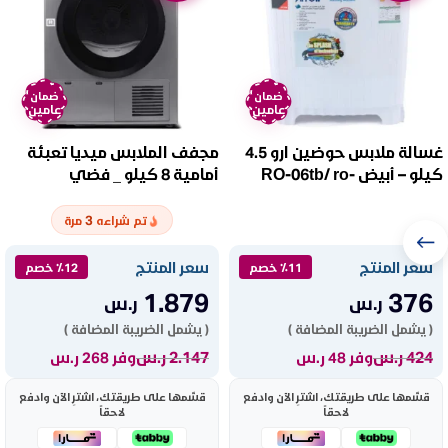
ضمان
ضمان
عامين
عامين
غسالة ملابس حوضين ارو 4.5
مجفف الملابس ميديا تعبئة
كيلو – أبيض RO-06tb/ ro-
أمامية 8 كيلو _ فضي
Mdg80cs
06ttb
3
تم شراءه
مرة
سعر المنتج
سعر المنتج
٪11 خصم
٪12 خصم
1.879
376
ر.س
ر.س
( يشمل الضريبة المضافة )
( يشمل الضريبة المضافة )
424
ر.س
2.147
ر.س
وفر 48 ر.س
وفر 268 ر.س
قسّمها على طريقتك، اشترِ الآن وادفع
قسّمها على طريقتك، اشترِ الآن وادفع
لاحقاً
لاحقاً