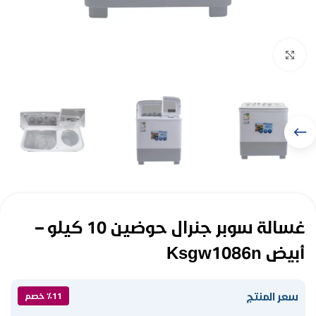
Click to enlarge
غسالة سوبر جنرال حوضين 10 كيلو –
أبيض Ksgw1086n
سعر المنتج
٪11 خصم