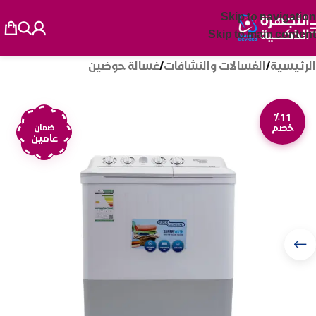
Skip to navigation
Skip to main content
الرئيسية
/
الغسالات والنشافات
/
غسالة حوضين
٪11
خصم
ضمان
عامين