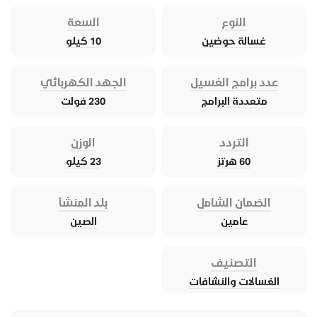
النوع
السعة
غسالة حوضين
10 كيلو
عدد برامج الغسيل
الجهد الكهربائي
متعددة البرامج
230 فولت
التردد
الوزن
60 هرتز
23 كيلو
الضمان الشامل
بلد المنشأ
عامين
الصين
التصنيف
الغسالات والنشافات