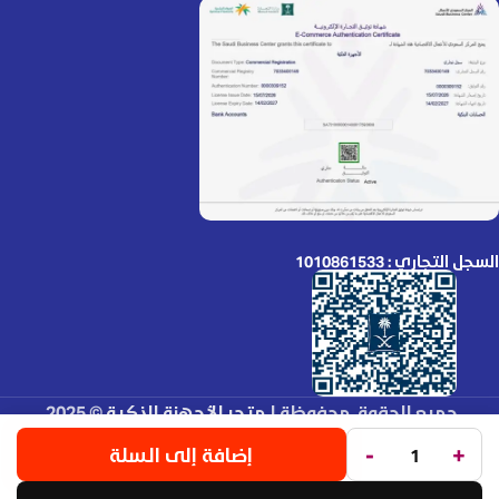
السجل التجاري : 1010861533
جميع الحقوق محفوظة لـ
متجر الأجهزة الذكية
© 2025.
تم التطوير بواسطة
Code Times
.
-
+
إضافة إلى السلة