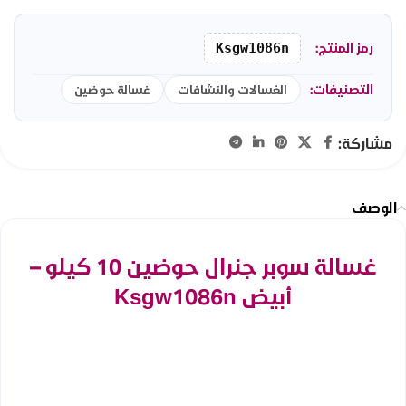
رمز المنتج:
Ksgw1086n
التصنيفات:
الغسالات والنشافات
غسالة حوضين
مشاركة:
الوصف
غسالة سوبر جنرال حوضين 10 كيلو –
أبيض Ksgw1086n