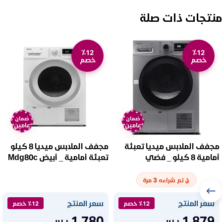
منتجات ذات صلة
٪12
٪12
خصم
خصم
ضمان
ضمان
عامين
عامين
مجفف الملابس ميديا تعبئة
مجفف الملابس ميديا 8 كيلو
أمامية 8 كيلو _ فضي
تعبئة أمامية _ أبيض Mdg80c
Mdg80cs
3
تم شراءه
مرة
سعر المنتج
سعر المنتج
٪12 خصم
٪12 خصم
1.780
1.879
ر.س
ر.س