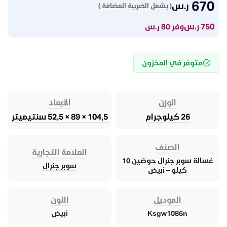
670
ر.س
( يشمل الضريبة المضافة )
750
ر.س
وفر 80 ر.س
متوفر في المخزون
الوزن
الأبعاد
26 كيلوجرام
104,5 × 89 × 52,5 سنتيميتر
الصنف
العلامة التجارية
غسالة سوبر جنرال حوضين 10
سوبر جنرال
كيلو – أبيض
الموديل
اللون
Ksgw1086n
أبيض