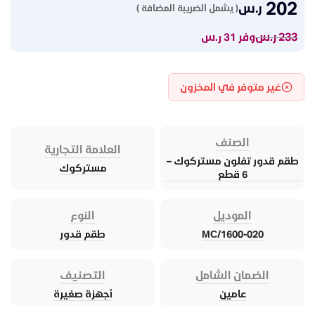
202
ر.س
( يشمل الضريبة المضافة )
233
ر.س
وفر 31 ر.س
غير متوفر في المخزون
الصنف
العلامة التجارية
طقم قدور تفلون مستركوك –
مستركوك
6 قطع
الموديل
النوع
MC/1600-020
طقم قدور
الضمان الشامل
التصنيف
عامين
أجهزة صغيرة