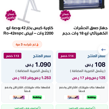
ضمان
ضمان
عامين
عامين
جهاز صعق الحشرات
كاوية كبس بخار 42 بوصة ارو
الكهربائي ارو 18 وات حجم
2200 وات – أبيض Ro-42espc
كبير/أسود Ro-40iktg
3
تم شراءه
مرة
سعر المنتج
سعر المنتج
٪14 خصم
٪13 خصم
1.090
108
ر.س
ر.س
( يشمل الضريبة المضافة )
( يشمل الضريبة المضافة )
125
ر.س
1.253
ر.س
وفر 17 ر.س
وفر 163 ر.س
قسّمها على طريقتك، اشترِ الآن وادفع
قسّمها على طريقتك، اشترِ الآن وادفع
لاحقاً
لاحقاً
متوفر في المخزون
متوفر في المخزون