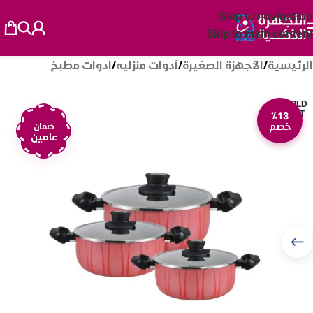
Skip to navigation
Skip to main content
الرئيسية
/
الأجهزة الصغيرة
/
أدوات منزليه
/
ادوات مطبخ
SOLD
OUT
٪13
خصم
ضمان
عامين