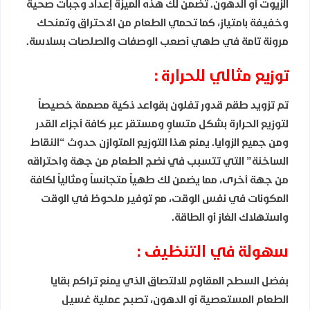
الزيوت أو الدهون. تضمن لك هذه الميزة إعداد وجبات صحية
وخفيفة بامتياز، كما تحمي الطعام من الاحتراق وتمنحك
مرونة تامة في طهي أصعب الوصفات والصلصات بسلاسة.
توزيع مثالي للحرارة :
تم تزويد طقم قدور تفلون بقواعد ذكية مصممة خصيصاً
لتوزيع الحرارة بشكل متساوٍ ومستقر عبر كافة أجزاء القدر
ومن جميع الزوايا. يمنع هذا التوزيع المتوازن حدوث “النقاط
الساخنة” التي تتسبب في نضج الطعام من جهة واحتراقه
من جهة أخرى، مما يضمن لك طهياً متجانساً ومثالياً لكافة
المكونات في نفس الوقت، مع توفير ملحوظ في الوقت
واستهلاك الغاز أو الطاقة.
سهولة في التنظيف :
بفضل السطح المقاوم للالتصاق الذي يمنع تراكم بقايا
الطعام المستعصية أو الدهون، تصبح عملية غسيل