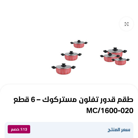
Click to enlarge
طقم قدور تفلون مستركوك – 6 قطع
MC/1600-020
سعر المنتج
٪13 خصم