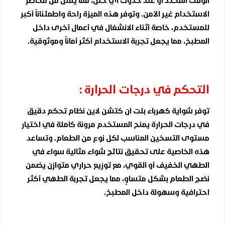
الوقت المحدد أو عند حدوث أي خلل، مما يقلل من مخاطر
الاستخدام غير الآمن. وتوفر هذه الميزة راحة واطمئناناً أكبر
للمستخدم، خاصة أثناء الانشغال في أعمال أخرى داخل
المطبخ، مما يجعل تجربة الاستخدام أكثر أماناً وموثوقية.
التحكم في درجات الحرارة :
توفر شواية كهرباء بلت ان كتشن لاين نظام تحكم دقيق
في درجات الحرارة يمنح المستخدم مرونة كاملة في اختيار
مستوى التسخين المناسب لكل نوع من الطعام. وتساعد
هذه الخاصية على تحقيق نتائج شواء مثالية سواء في
الطهي الخفيف أو القوي، مع توزيع حراري متوازن يضمن
نضج الطعام بشكل متساوٍ، مما يجعل تجربة الطهي أكثر
احترافية وسهولة داخل المطبخ.