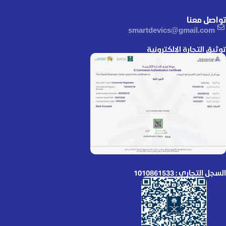
تواصل معنا
smartdevics@gmail.com
توثيق التجارة الإلكترونية
السجل التجاري : 1010861533