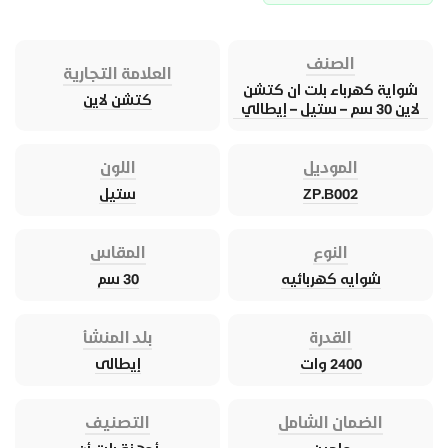
الصنف
العلامة التجارية
شواية كهرباء بلت ان كتشن
كتشن لاين
لاين 30 سم – ستيل – إيطالي
الموديل
اللون
ZP.B002
ستيل
النوع
المقاس
شوايه كهربائيه
30 سم
القدرة
بلد المنشأ
2400 وات
إيطالى
الضمان الشامل
التصنيف