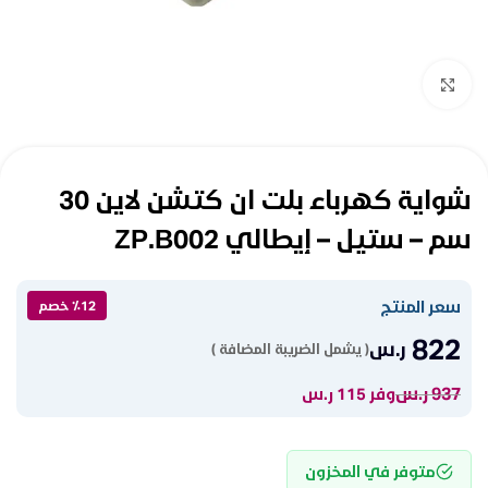
Click to enlarge
شواية كهرباء بلت ان كتشن لاين 30
سم – ستيل – إيطالي ZP.B002
سعر المنتج
٪12 خصم
822
ر.س
( يشمل الضريبة المضافة )
937
ر.س
وفر 115 ر.س
متوفر في المخزون