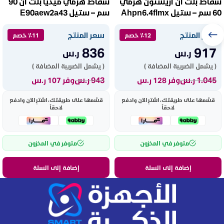
شفاط بلت ان اريستون هرمي
شفاط هرمي ميديا بلت ان 90
60 سم – ستيل Ahpn6.4flmx
سم – ستيل E90aew2a43
سعر المنتج
سعر المنتج
٪12 خصم
٪11 خصم
836
917
ر.س
ر.س
( يشمل الضريبة المضافة )
( يشمل الضريبة المضافة )
1.045
ر.س
943
ر.س
وفر 128 ر.س
وفر 107 ر.س
قسّمها على طريقتك، اشترِ الآن وادفع
قسّمها على طريقتك، اشترِ الآن وادفع
لاحقاً
لاحقاً
متوفر في المخزون
متوفر في المخزون
إضافة إلى السلة
إضافة إلى السلة