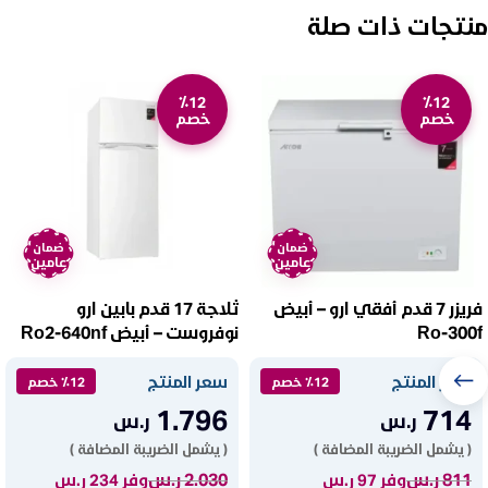
منتجات ذات صلة
٪12
٪12
خصم
خصم
ضمان
ضمان
عامين
عامين
فريزر 7 قدم أفقي ارو – أبيض
ثلاجة 17 قدم بابين ارو
Ro-300f
نوفروست – أبيض Ro2-640nf
سعر المنتج
سعر المنتج
٪12 خصم
٪12 خصم
1.796
714
ر.س
ر.س
( يشمل الضريبة المضافة )
( يشمل الضريبة المضافة )
811
ر.س
2.030
ر.س
وفر 97 ر.س
وفر 234 ر.س