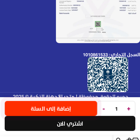
السجل التجاري : 1010861533
جميع الحقوق محفوظة لـ
متجر الأجهزة الذكية
© 2025.
تم التطوير بواسطة
Code Times
.
-
+
إضافة إلى السلة
اشتري الان