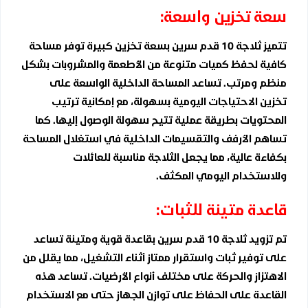
سعة تخزين واسعة:
تتميز ثلاجة 10 قدم سرين بسعة تخزين كبيرة توفر مساحة
كافية لحفظ كميات متنوعة من الأطعمة والمشروبات بشكل
منظم ومرتب. تساعد المساحة الداخلية الواسعة على
تخزين الاحتياجات اليومية بسهولة، مع إمكانية ترتيب
المحتويات بطريقة عملية تتيح سهولة الوصول إليها. كما
تساهم الأرفف والتقسيمات الداخلية في استغلال المساحة
بكفاءة عالية، مما يجعل الثلاجة مناسبة للعائلات
وللاستخدام اليومي المكثف.
قاعدة متينة للثبات:
تم تزويد ثلاجة 10 قدم سرين بقاعدة قوية ومتينة تساعد
على توفير ثبات واستقرار ممتاز أثناء التشغيل، مما يقلل من
الاهتزاز والحركة على مختلف أنواع الأرضيات. تساعد هذه
القاعدة على الحفاظ على توازن الجهاز حتى مع الاستخدام