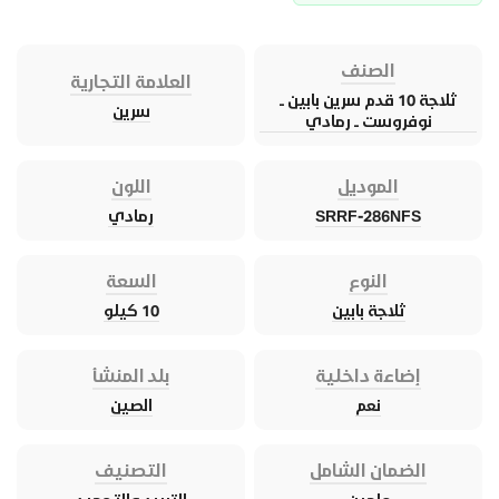
الصنف
العلامة التجارية
ثلاجة 10 قدم سرين بابين ــ
سرين
نوفروست ــ رمادي
الموديل
اللون
SRRF-286NFS
رمادي
النوع
السعة
ثلاجة بابين
10 كيلو
إضاءة داخلية
بلد المنشأ
نعم
الصين
الضمان الشامل
التصنيف