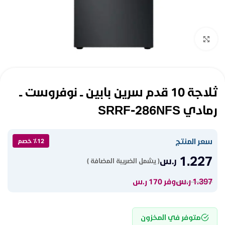
Click to enlarge
ثلاجة 10 قدم سرين بابين ــ نوفروست ــ
رمادي SRRF-286NFS
سعر المنتج
٪12 خصم
1.227
ر.س
( يشمل الضريبة المضافة )
1.397
ر.س
وفر 170 ر.س
متوفر في المخزون