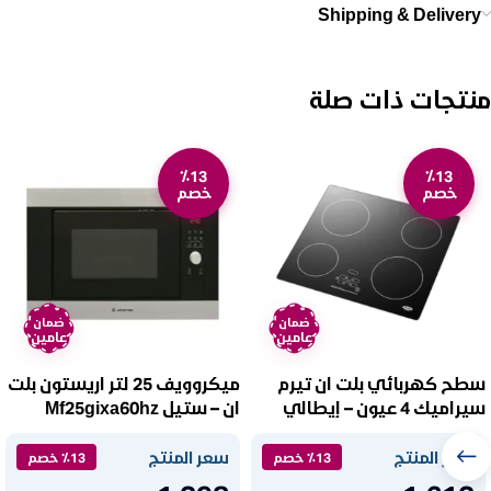
Shipping & Delivery
منتجات ذات صلة
٪13
٪13
خصم
خصم
ضمان
ضمان
عامين
عامين
سطح كهربائي بلت ان تيرم
ميكروويف 25 لتر اريستون بلت
سيراميك 4 عيون – إيطالي
ان – ستيل Mf25gixa60hz
Trmvc60et
سعر المنتج
سعر المنتج
٪13 خصم
٪13 خصم