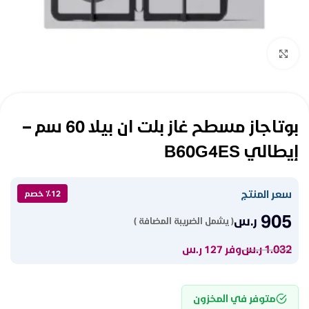
Click to enlarge
بوتاجاز مسطح غاز بلت ان بيلا 60 سم –
إيطالي B60G4ES
سعر المنتج
٪12 خصم
905
ر.س
( يشمل الضريبة المضافة )
1.032
ر.س
وفر 127 ر.س
متوفر في المخزون