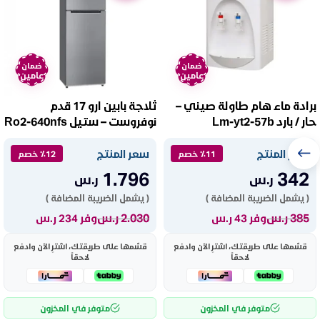
ضمان
ضمان
عامين
عامين
برادة ماء هام طاولة صيني –
ثلاجة بابين ارو 17 قدم
حار / بارد Lm-yt2-57b
نوفروست – ستيل Ro2-640nfs
سعر المنتج
سعر المنتج
٪11 خصم
٪12 خصم
1.796
342
ر.س
ر.س
( يشمل الضريبة المضافة )
( يشمل الضريبة المضافة )
385
ر.س
2.030
ر.س
وفر 43 ر.س
وفر 234 ر.س
قسّمها على طريقتك، اشترِ الآن وادفع
قسّمها على طريقتك، اشترِ الآن وادفع
لاحقاً
لاحقاً
متوفر في المخزون
متوفر في المخزون