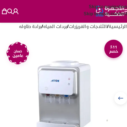
Skip to navigation
Skip to main content
الرئيسية
/
الثلاجات والفريزرات
/
بردات المياه
/
برادة طاوله
٪11
خصم
ضمان
عامين