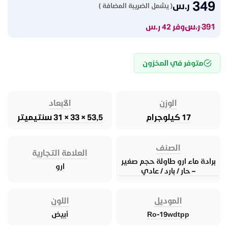
349
ر.س
( يشمل الضريبة المضافة )
391
ر.س
وفر 42 ر.س
متوفر في المخزون
الوزن
الأبعاد
17 كيلوجرام
53,5 × 33 × 31 سنتيميتر
الصنف
العلامة التجارية
برادة ماء ارو طاولة حجم صغير
ارو
– حار / بارد / عادي
الموديل
اللون
Ro-19wdtpp
أبيض