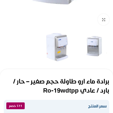
Click to enlarge
برادة ماء ارو طاولة حجم صغير – حار /
بارد / عادي Ro-19wdtpp
سعر المنتج
٪11 خصم