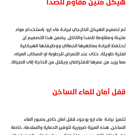
هيكل متين مقاوم للصدأ
تم تصميم الهيكل الخارجي لبرادة ماء ارو باستخدام مواد
متينة ومقاومة للصدأ والتآكل. يضمن هذا التصميم أن
تحتفظ البرادة بمظهرها الجمالي ووظيفتها الهيكلية
لفترة طويلة، حتى عند التعرض للرطوبة أو انسكاب المياه،
مما يزيد من عمرها الافتراضي ويقلل من الحاجة إلى الصيانة.
قفل أمان للماء الساخن
تتميز برادة ماء ارو بوجود قفل أمان خاص بصبور الماء
الساخن. هذه الميزة ضرورية لتوفير الحماية والسلامة، خاصة