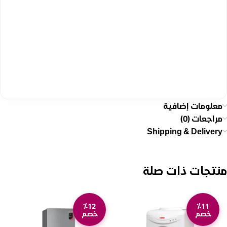
معلومات إضافية
مراجعات (0)
Shipping & Delivery
منتجات ذات صلة
٪12
٪11
خصم
خصم