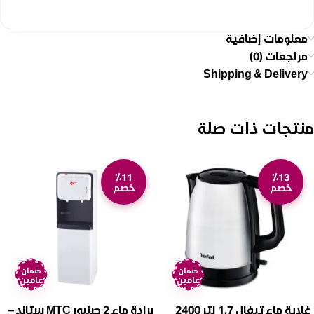
معلومات إضافية
مراجعات (0)
Shipping & Delivery
منتجات ذات صلة
٪11
٪13
خصم
خصم
ضمان
ضمان
عامين
عامين
غلاية ماء تيفال 1.7 لتر 2400
برادة ماء 2 صنبور MTC ستاند –