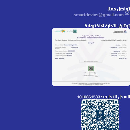
تواصل معنا
smartdevics@gmail.com
توثيق التجارة الإلكترونية
السجل التجاري : 1010861533