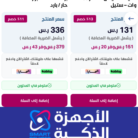
وات – ستيل
حار / بارد
سعر المنتج
سعر المنتج
٪13 خصم
٪11 خصم
336
131
ر.س
ر.س
( يشمل الضريبة المضافة )
( يشمل الضريبة المضافة )
151
ر.س
379
ر.س
وفر 20 ر.س
وفر 43 ر.س
قسّمها على طريقتك، اشترِ الآن وادفع
قسّمها على طريقتك، اشترِ الآن وادفع
لاحقاً
لاحقاً
متوفر في المخزون
متوفر في المخزون
إضافة إلى السلة
إضافة إلى السلة