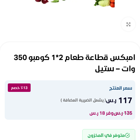
Click to enlarge
امبكس قطاعة طعام 2*1 كومبو 350
وات – ستيل
سعر المنتج
٪13 خصم
117
ر.س
( يشمل الضريبة المضافة )
135
ر.س
وفر 18 ر.س
متوفر في المخزون