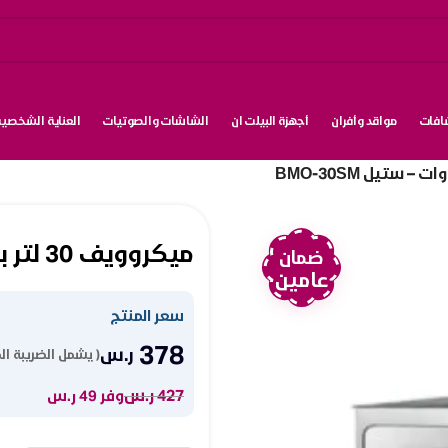
شافات
مواقد وأفران
أجهزة البيلت ان
الشاشات والصوتيات
العناية الشخصية
ميكروويف 30 لتر بيسك 900 وات – ستيل BMO-30SM
ضمان
عامين
سعر المنتج
378
ر.س
( يشمل الضريبة ال
427
ر.س
وفر 49 ر.س