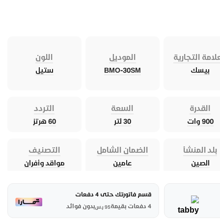
لامة التجارية
الموديل
اللون
بيسك
BMO-30SM
ستيل
القدرة
السعة
التردد
900 وات
30 لتر
60 هرتز
بلد المنشأ
الضمان الشامل
التصنيف
الصين
عامين
مواقد وأفران
قسم فاتورتك حتى 4 دفعات
4 دفعات بقيمة
بدون فوائد
95
ر.س