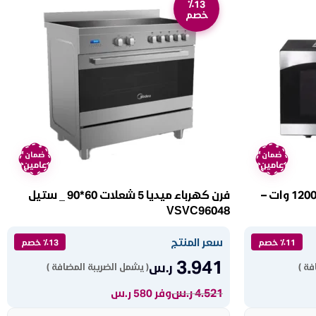
٪13
خصم
ضمان
ضمان
عامين
عامين
ميكرويف كولين ٢٥ لتر ديجتال 1200 وات –
فرن كهرباء ميديا 5 شعلات 60*90 _ ستيل
VSVC96048
سعر المنتج
٪11 خصم
٪13 خصم
3.941
ر.س
فة )
( يشمل الضريبة المضافة )
4.521
ر.س
وفر 580 ر.س