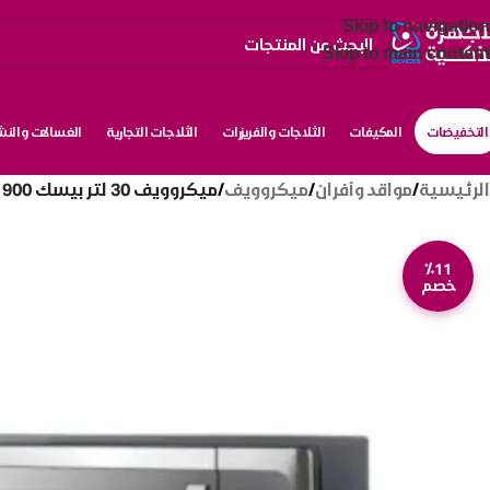
Skip to navigation
Skip to main content
التخفيضات
المكيفات
الثلاجات والفريزرات
الثلاجات التجارية
الغسالات والن
الرئيسية
/
مواقد وأفران
/
ميكروويف
/
ميكروويف 30 لتر بيسك 900 وات – ستيل BMO-30SM
٪11
خصم