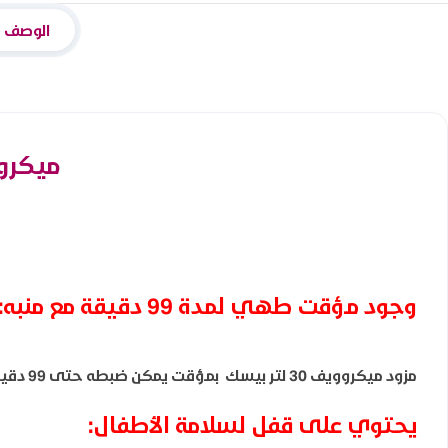
الوصف
ميكروويف 30 لتر بيسك 0
وجود مؤقت طهي لمدة 99 دقيقة مع منبه:
مزود ميكروويف 30 لتر بيسك بمؤقت يمكن ضبطه حتى 99 دقيقة مع منبه صوتي ينبه عند انتهاء الطهي، مما يسهل متابعة الأطعمة دون الحاجة للبقاء أمام الجهاز ويضمن طهيًا دقيقًا ومثاليًا.
يحتوي على قفل لسلامة الأطفال: