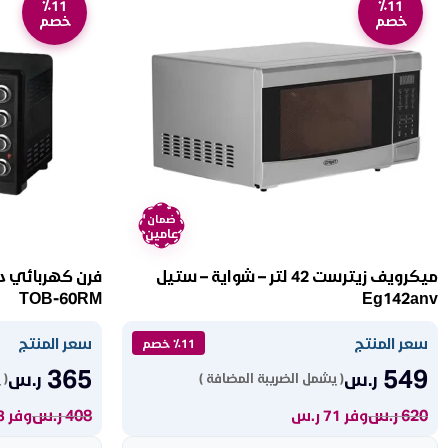
٪11
٪11
خصم
خصم
ضمان
عامين
ميكرويف زيترست 42 لتر – شواية – ستيل
TOB-60RM
Eg142anv
سعر المنتج
سعر المنتج
٪11 خصم
365
549
ر.س
ر.س
( يشمل الضريبة المضافة )
( 
620
ر.س
408
ر.س
وفر 71 ر.س
وفر 43 ر.س