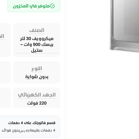
متوفر في المخزون
الصنف
الع
ميكروويف 30 لتر
بيسك 900 وات –
ستيل
النوع
بدون شواية
الجهد الكهربائي
220 فولت
قسم فاتورتك على 4 دفعات
4 دفعات بقيمة
بدون فوائد
95
ر.س