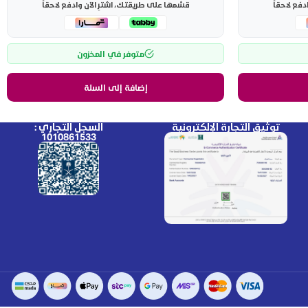
دفع لاحقاً
قسّمها على طريقتك، اشترِ الآن وادفع لاحقاً
متوفر في المخزون
إضافة إلى السلة
توثيق التجارة الإلكترونية
السجل التجاري :
1010861533