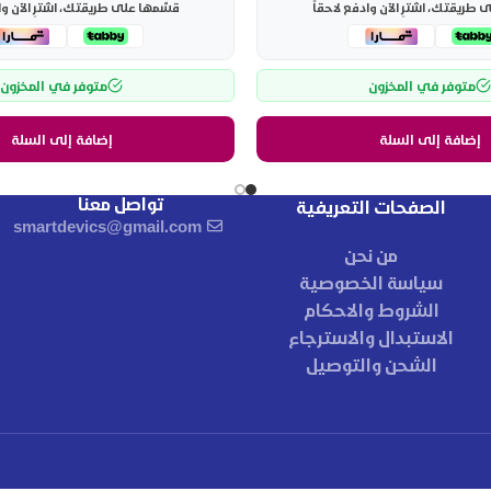
طريقتك، اشترِ الآن وادفع لاحقاً
قسّمها على طريقتك، اشترِ الآن وا
متوفر في المخزون
متوفر في المخزون
إضافة إلى السلة
إضافة إلى السلة
تواصل معنا
الصفحات التعريفية
smartdevics@gmail.com
من نحن
سياسة الخصوصية
الشروط والاحكام
الاستبدال والاسترجاع
الشحن والتوصيل