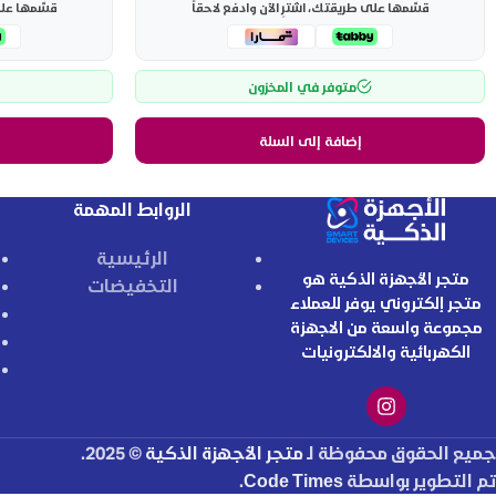
قسّمها على طريقتك، اشترِ الآن وادفع لاحقاً
قسّمها على 
متوفر في المخزون
إضافة إلى السلة
الروابط المهمة
الرئيسية
متجر الأجهزة الذكية هو
التخفيضات
متجر إلكتروني يوفر للعملاء
مجموعة واسعة من الاجهزة
الكهربائية والالكترونيات
جميع الحقوق محفوظة لـ
متجر الأجهزة الذكية
© 2025.
تم التطوير بواسطة
Code Times
.