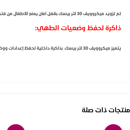
تم تزويد ميكروويف 30 لتر بيسك بقفل أمان يمنع الأطفال من فتح الجهاز أو تشغيله عن طريق الخطأ، مما يوفر حماية إضافية ويجعل استخدام الجهاز آمنًا في المنزل.
ذاكرة لحفظ وضعيات الطهي:
يتميز ميكروويف 30 لتر بيسك بذاكرة داخلية لحفظ إعدادات ووضعيات الطهي المفضلة، مما يسهل إعادة إعداد الأطعمة بسرعة ويوفر وقتًا وجهدًا أثناء الاستخدام اليومي.
منتجات ذات صلة