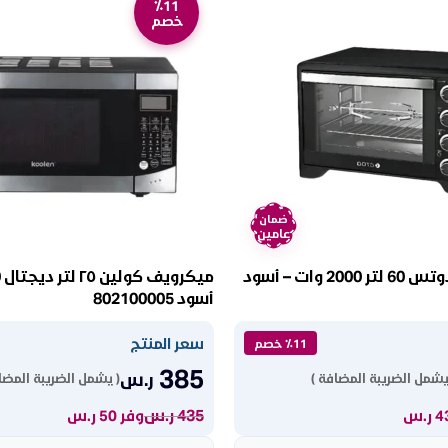
٪11
خصم
ضمان
عامين
فرن كهربائي دوتس 60 لتر 2000 وات – أسود
أسود 802100005
سعر المنتج
٪11 خصم
385
ر.س
يشمل الضريبة المضافة )
( يشمل الضريبة المضا
435
ر.س
وفر 50 ر.س