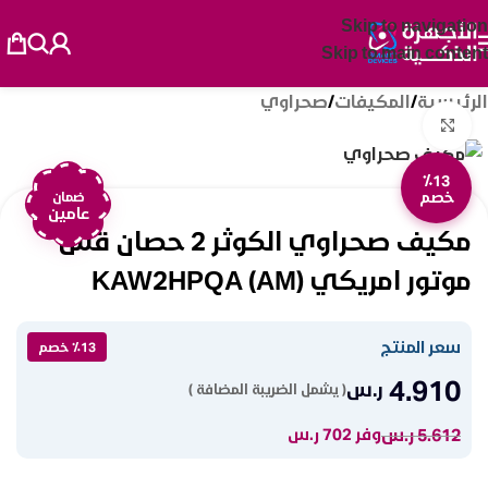
Skip to navigation
Skip to main content
الرئيسية
/
المكيفات
/
صحراوي
Click to enlarge
٪13
خصم
ضمان
عامين
مكيف صحراوي الكوثر 2 حصان قش
موتور امريكي KAW2HPQA (AM)
سعر المنتج
٪13 خصم
4.910
ر.س
( يشمل الضريبة المضافة )
5.612
ر.س
وفر 702 ر.س