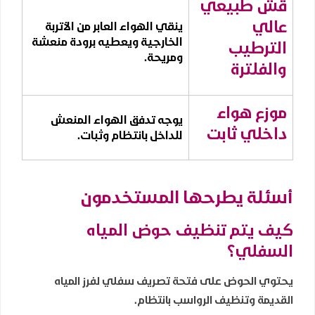
قش طبيعي
عالي
ينقي الهواء العابر من الأتربة
الخارجية ويعطيه برودة منعشة
الترطيب
ومريحة.
والفلترة
موزع هواء
يوجه تدفق الهواء المنعش
داخلي ثابت
للداخل بانتظام وثبات.
أسئلة يطرحها المستخدمون
كيف يتم تنظيف حوض المياه
السفلي؟
يحتوي الحوض على فتحة تصريف سفلي لفرز المياه
القديمة وتنظيف الرواسب بانتظام.