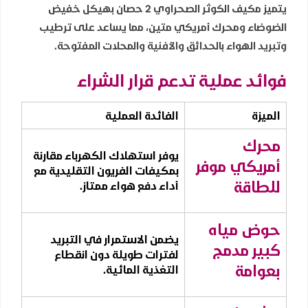
يتميز مكيف الكوثر الصحراوي 2 حصان بهيكل خفيض
الضوضاء ومحرك أمريكي متين، مما يساعد على ترطيب
وتبريد الهواء بالحدائق والأفنية والمحلات المفتوحة.
فوائد عملية تدعم قرار الشراء
الميزة
الفائدة العملية
محرك
يوفر استهلاك الكهرباء مقارنة
أمريكي موفر
بمكيفات الفريون التقليدية مع
للطاقة
أداء دفع هواء ممتاز.
حوض مياه
يضمن الاستمرار في التبريد
كبير مدمج
لفترات طويلة دون انقطاع
بعوامة
التغذية المائية.