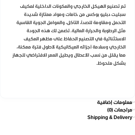
تم تصنيع الهيكل الخارجي والمكونات الداخلية لمكيف
سبليت دبليو بوكس من خامات ومواد ممتازة شديدة
التحمل ومقاومة للصدأ، التآكل، والعوامل الجوية القاسية
مثل الرطوبة والحرارة العالية. تضمن لك هذه الجودة
الاستثنائية في التصنيع الحفاظ على مظهر المكيف
الخارجي وسلامة أجزائه الميكانيكية لأطول فترة ممكنة،
مما يقلل من نسب الأعطال ويطيل العمر الافتراضي للجهاز
بشكل ملحوظ.
معلومات إضافية
مراجعات (0)
Shipping & Delivery