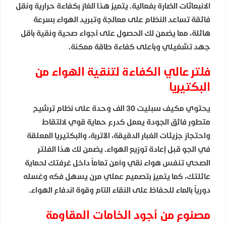
الانبعاثات الضارة بفعالية. يتميز هذا الغاز بكفاءة حرارية ونقل
فائقة تساعد النظام على معالجة وتبريد الهواء بسرعة
هائلة، مما يضمن لك الحصول على أجواء صحية ونقية بأقل
جهد تشغيلي وبأعلى كفاءة طاقة ممكنة.
فلتر عالي الكفاءة لتنقية الهواء من
البكتيريا
يحتوي مكيف سبليت 30 الف وحدة على نظام ترشيح
متطور فائق الجودة يعمل كدرع حماية قوي لالتقاط
واحتجاز جزيئات الغبار الدقيقة، الأتربة، والبكتيريا المعلقة
في الجو قبل إعادة توزيع الهواء. يضمن لك هذا الفلتر
الصحي تنفس هواء نقي وآمن تماماً داخل غرفتك لحماية
عائلتك، كما يتميز بتصميم عملي مرن يسهل فكه وغسله
دورياً بالماء للحفاظ على النقاء التام وقوة اندفاع الهواء.
مصنوع من أجود الخامات المقاومة