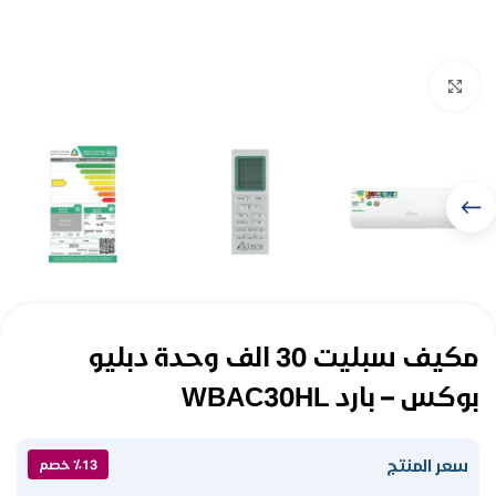
Click to enlarge
مكيف سبليت 30 الف وحدة دبليو
بوكس – بارد WBAC30HL
سعر المنتج
٪13 خصم