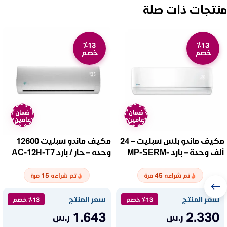
منتجات ذات صلة
٪13
٪13
خصم
خصم
ضمان
ضمان
عامين
عامين
مكيف ماندو بلس سبليت – 24
مكيف ماندو سبليت 12600
ألف وحدة – بارد MP-SERM-
وحده – حار / بارد AC-12H-T7
24C
15
45
تم شراءه
مرة
تم شراءه
مرة
سعر المنتج
سعر المنتج
٪13 خصم
٪13 خصم
1.643
2.330
ر.س
ر.س