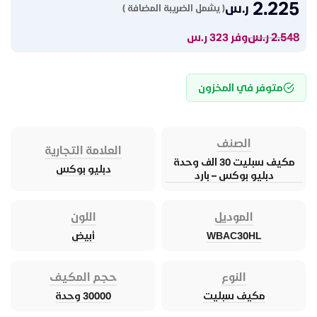
2.225
ر.س
( يشمل الضريبة المضافة )
2.548
ر.س
وفر 323 ر.س
متوفر في المخزون
الصنف
العلامة التجارية
مكيف سبليت 30 الف وحدة
دبليو بوكس
دبليو بوكس – بارد
الموديل
اللون
WBAC30HL
أبيض
النوع
حجم المكيف
مكيف سبليت
30000 وحدة