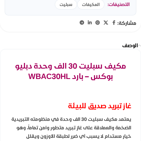
التصنيفات:
المكيفات
سبليت
مشاركة:
الوصف
مكيف سبليت 30 الف وحدة دبليو
بوكس – بارد WBAC30HL
غاز تبريد صديق للبيئة
يعتمد مكيف سبليت 30 الف وحدة في منظومته التبريدية
الضخمة والعملاقة على غاز تبريد متطور وآمن تماماً، وهو
خيار مستدام لا يسبب أي ضرر لطبقة الأوزون ويقلل