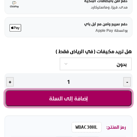
دفع آمن بالبطاقات البنكية
مدى، فيزا، وماستركارد
دفع سريع وآمن مع أبل باي
بواسطة Apple Pay
هل تريد مكيفات ( في الرياض فقط )
+
-
إضافة إلى السلة
رمز المنتج:
WBAC30HL