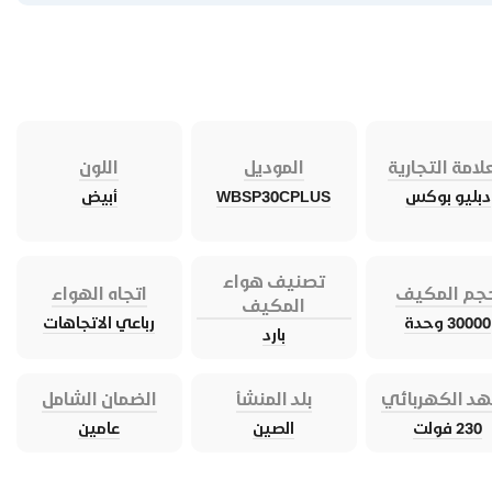
لامة التجارية
الموديل
اللون
دبليو بوكس
WBSP30CPLUS
أبيض
تصنيف هواء
جم المكيف
اتجاه الهواء
المكيف
30000 وحدة
رباعي الاتجاهات
بارد
هد الكهربائي
بلد المنشأ
الضمان الشامل
230 فولت
الصين
عامين