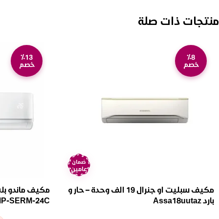
منتجات ذات صلة
٪13
٪8
خصم
خصم
ضمان
عامين
مكيف سبليت او جنرال 19 الف وحدة – حار و
بارد Assa18uutaz
P-SERM-24C