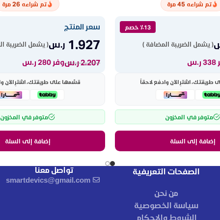
26
45
تم شراءه
مرة
تم شراءه
مرة
سعر المنتج
٪13 خصم
1.927
س
ر.س
( يشمل الضريبة المضافة )
( يشمل الضريبة ال
2.207
ر.س
ر.س
وفر 280 ر.س
طريقتك، اشترِ الآن وادفع لاحقاً
قسّمها على طريقتك، اشترِ الآن وا
متوفر في المخزون
متوفر في المخزون
إضافة إلى السلة
إضافة إلى السلة
تواصل معنا
الصفحات التعريفية
smartdevics@gmail.com
من نحن
سياسة الخصوصية
الشروط والاحكام