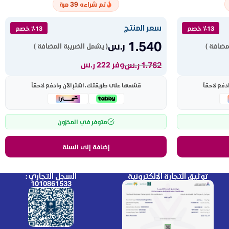
39
تم شراءه
مرة
سعر المنتج
٪13 خصم
٪13 خصم
1.540
ر.س
مضافة )
( يشمل الضريبة المضافة )
1.762
ر.س
وفر 222 ر.س
دفع لاحقاً
قسّمها على طريقتك، اشترِ الآن وادفع لاحقاً
متوفر في المخزون
إضافة إلى السلة
توثيق التجارة الإلكترونية
السجل التجاري :
1010861533