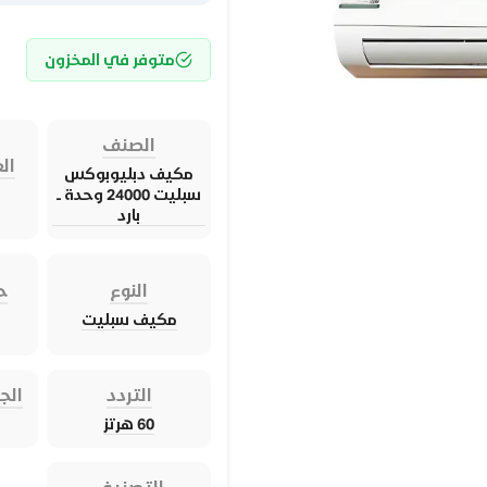
متوفر في المخزون
الصنف
الع
مكيف دبليوبوكس
سبليت 24000 وحدة ــ
بارد
النوع
ح
مكيف سبليت
التردد
الج
60 هرتز
التصنيف