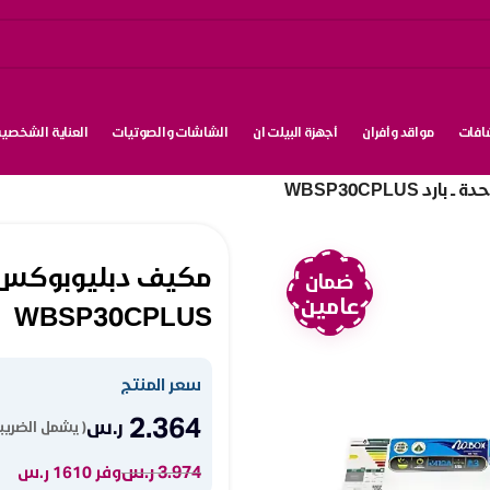
شافات
مواقد وأفران
أجهزة البيلت ان
الشاشات والصوتيات
العناية الشخصية
ضمان
عامين
WBSP30CPLUS
سعر المنتج
2.364
ر.س
( يشمل الضريبة
3.974
ر.س
وفر 1610 ر.س