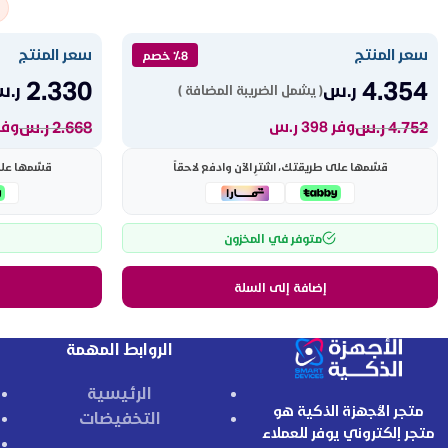
سعر المنتج
سعر المنتج
٪8 خصم
2.330
4.354
ر.س
ر.
( يشمل الضريبة المضافة )
4.752
ر.س
2.668
ر.س
وفر 398 ر.س
وفر 338 
قسّمها على طريقتك، اشترِ الآن وادفع لاحقاً
قسّمها على 
متوفر في المخزون
إضافة إلى السلة
الروابط المهمة
الرئيسية
متجر الأجهزة الذكية هو
التخفيضات
متجر إلكتروني يوفر للعملاء