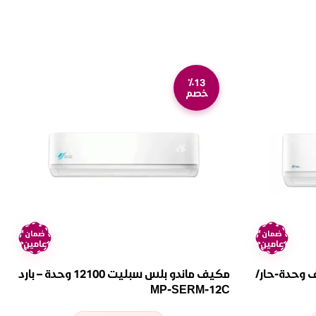
٪13
خصم
ضمان
ضمان
عامين
عامين
ندو بلس سبليت 18 ألف وحدة-حار/
مكيف ماندو بلس سبليت 12100 وحدة – بارد
MP-SERM-12C