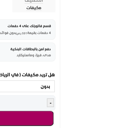
مكيفات
قسم فاتورتك على 4 دفعات
4 دفعات بقيمة
بدون فوائد
591
ر.س
دفع آمن بالبطاقات البنكية
مدى، فيزا، وماستركارد
هل تريد مكيفات ( في الريا
-