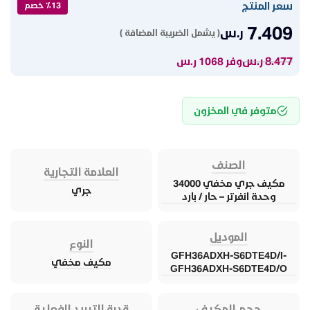
سعر المنتج
٪13 خصم
7.409
ر.س
( يشمل الضريبة المضافة )
8.477
ر.س
وفر 1068 ر.س
متوفر في المخزون
الصنف
العلامة التجارية
مكيف جري مخفي 34000
جري
وحدة انفرتر – حار / بارد
الموديل
النوع
GFH36ADXH-S6DTE4D/I-
مكيف مخفي
GFH36ADXH-S6DTE4D/O
حجم المكيف
قدرة التبريد الفعلية