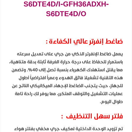
S6DTE4D/I-GFH36ADXH-
S6DTE4D/O
ضاغط إنفرتر عالي الكفاءة :
يعمل ضاغط الإنفرتر الذكي من جري على تعديل سرعته
باستمرار للحفاظ على درجة حرارة الغرفة ثابتة بدقة متناهية،
مما يقلل استهلاك الكهرباء بنسبة تصل إلى 40%. وتضمن
هذه التقنية تشغيلاً فائق الهدوء وعمراً افتراضياً أطول
للجهاز، حيث يتجنب الضاغط الإجهاد الميكانيكي الناتج عن
عمليات التشغيل والتوقف المتكرر، مما يوفر لكِ راحة تامة
طوال اليوم.
فلتر سهل التنظيف
:
تم تزويد الوحدة الداخلية لمكيف جري مخفي بفلتر هواء