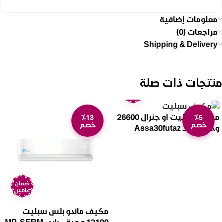
معلومات إضافية
مراجعات (0)
Shipping & Delivery
منتجات ذات صلة
ضمان
عامين
مكيف سبليت او جنرال 26600
٪13
٪5
خصم
خصم
وحدة – بارد Assa30futaz
ضمان
عامين
مكيف ماندو بلس سبليت
12100 وحدة – بارد MP-SERM-