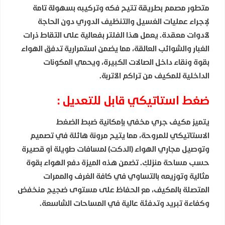
متطور مصمم بطريقة تتيح فكه وتركيبه بسهولة تامة
لإجراء عمليات الغسيل والتنظيف الدوري دون الحاجة
لأدوات معقدة. يعمل هذا الفلتر بفعالية على التقاط ذرات
الغبار والشوائب العالقة، مما يضمن استمرارية تدفق الهواء
بقوة ونقاء داخل الصالات الكبيرة، ويحمي المكونات
الداخلية للمكيف من تراكم الأتربة.
ضغط استاتيكي قابل للتعديل :
يتميز مكيف جري مخفي بإمكانية ضبط الضغط
الاستاتيكي للمروحة، مما يتيح مرونة هائلة في تصميم
وتوصيل مجاري الهواء (الدكت) لمسافات طويلة أو قصيرة
حسب مساحة منزلكِ. تضمن هذه الميزة دفع الهواء بقوة
مثالية وتوزيعه بالتساوي في كافة الغرف والممرات
المتصلة بالمكيف، مع الحفاظ على مستوى ضجيج منخفض
وكفاءة تبريد وتدفئة عالية في المساحات الشاسعة.