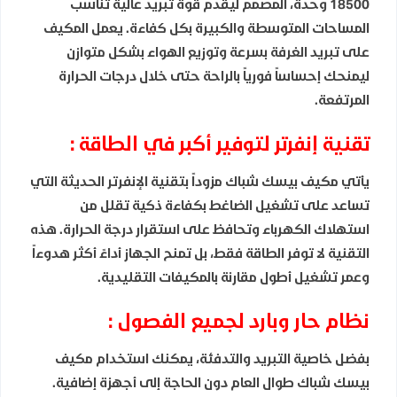
18500 وحدة، المصمم ليقدم قوة تبريد عالية تناسب
المساحات المتوسطة والكبيرة بكل كفاءة. يعمل المكيف
على تبريد الغرفة بسرعة وتوزيع الهواء بشكل متوازن
ليمنحك إحساساً فورياً بالراحة حتى خلال درجات الحرارة
المرتفعة.
تقنية إنفرتر لتوفير أكبر في الطاقة :
يأتي مكيف بيسك شباك مزوداً بتقنية الإنفرتر الحديثة التي
تساعد على تشغيل الضاغط بكفاءة ذكية تقلل من
استهلاك الكهرباء وتحافظ على استقرار درجة الحرارة. هذه
التقنية لا توفر الطاقة فقط، بل تمنح الجهاز أداءً أكثر هدوءاً
وعمر تشغيل أطول مقارنة بالمكيفات التقليدية.
نظام حار وبارد لجميع الفصول :
بفضل خاصية التبريد والتدفئة، يمكنك استخدام مكيف
بيسك شباك طوال العام دون الحاجة إلى أجهزة إضافية.