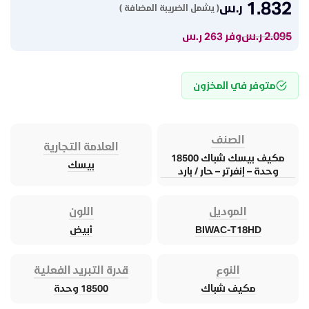
1.832
ر.س
( يشمل الضريبة المضافة )
2.095
ر.س
وفر 263 ر.س
متوفر في المخزون
الصنف
العلامة التجارية
مكيف بيسك شباك 18500
بيسك
وحدة – إنفرتر – حار / بارد
الموديل
اللون
BIWAC-T18HD
أبيض
النوع
قدرة التبريد الفعلية
مكيف شباك
18500 وحدة