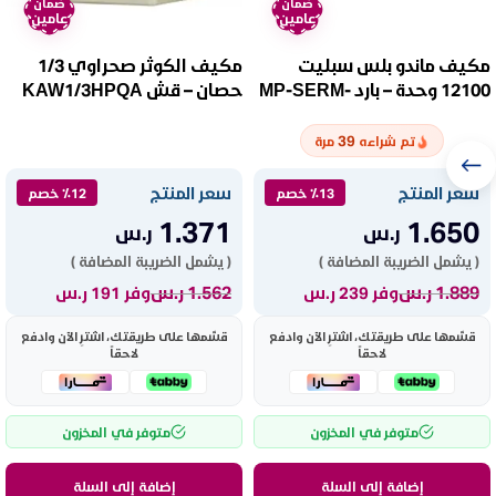
ضمان
ضمان
عامين
عامين
مكيف ماندو بلس سبليت
مكيف الكوثر صحراوي 1/3
12100 وحدة – بارد MP-SERM-
حصان – قش KAW1/3HPQA
12C
39
تم شراءه
مرة
سعر المنتج
سعر المنتج
٪13 خصم
٪12 خصم
1.371
1.650
ر.س
ر.س
( يشمل الضريبة المضافة )
( يشمل الضريبة المضافة )
1.889
ر.س
1.562
ر.س
وفر 239 ر.س
وفر 191 ر.س
قسّمها على طريقتك، اشترِ الآن وادفع
قسّمها على طريقتك، اشترِ الآن وادفع
لاحقاً
لاحقاً
متوفر في المخزون
متوفر في المخزون
إضافة إلى السلة
إضافة إلى السلة