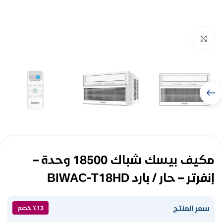
Click to enlarge
مكيف بيسك شباك 18500 وحدة –
إنفرتر – حار / بارد BIWAC-T18HD
سعر المنتج
٪13 خصم