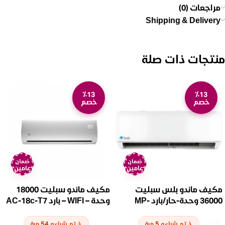
مراجعات (0)
Shipping & Delivery
منتجات ذات صلة
٪13
٪13
خصم
خصم
ضمان
ضمان
عامين
عامين
مكيف ماندو بلس سبليت
مكيف ماندو سبليت 18000
36000 وحدة-حار/بارد MP-
وحدة – WIFI – بارد AC-18c-T7
SERM-36H
54
5
تم شراءه
مرة
تم شراءه
مرة