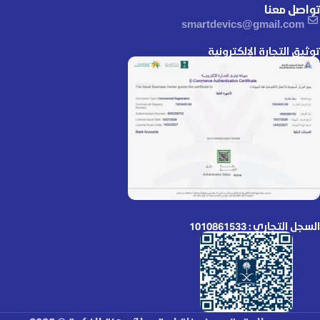
تواصل معنا
smartdevics@gmail.com
توثيق التجارة الإلكترونية
السجل التجاري : 1010861533