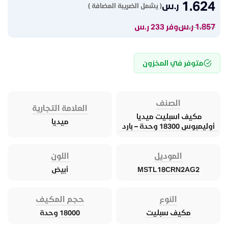
1.624
ر.س
( يشمل الضريبة المضافة )
1.857
ر.س
وفر 233 ر.س
متوفر في المخزون
الصنف
العلامة التجارية
مكيف اسبليت ميديا ​​
ميديا
أوليمبوس 18300 وحدة – بارد
الموديل
اللون
MSTL18CRN2AG2
أبيض
النوع
حجم المكيف
مكيف سبليت
18000 وحدة