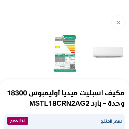
Click to enlarge
مكيف اسبليت ميديا ​​أوليمبوس 18300
وحدة – بارد MSTL18CRN2AG2
سعر المنتج
٪13 خصم