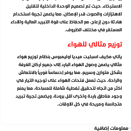
الاسترخاء. حيث تم تصميم الوحدة الداخلية لتقليل
الاهتزازات والصوت قدر الإمكان، مما يضمن تجربة استخدام
هادئة دون إزعاج، مع الحفاظ على قوة التبريد العالية والأداء
المستقر في مختلف الظروف.
توزيع مثالي للهواء
يأتي مكيف اسبليت ميديا أوليمبوس بنظام توزيع هواء
مثالي يضمن وصول الهواء البارد إلى جميع أركان الغرفة
بشكل متوازن وسريع، مما يوفر إحساساً فورياً بالانتعاش
والراحة. حيث تعمل فتحات الهواء على توجيه التيار في
أكثر من اتجاه لتحقيق تغطية شاملة للمساحة، مما يمنع
وجود مناطق باردة وأخرى أقل برودة، ويضمن تجربة تبريد
متجانسة ومريحة في كل الأوقات.
معلومات إضافية