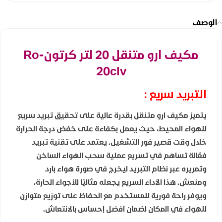
الوصف
مكيف ارو متنقل 20 لتر كرتون
Ro-
20clv
التبريد سريع :
يتميز مكيف ارو متنقل بقدرة عالية على تحقيق تبريد سريع
للهواء المحيط، حيث يعمل بكفاءة على خفض درجة الحرارة
خلال وقت قصير فور التشغيل. يعتمد على تقنية تبريد
فعّالة تساهم في تسريع عملية سحب الهواء الساخن
وتمريره عبر نظام التبريد ليخرج في صورة هواء بارد
ومنعش. هذا الأداء السريع يجعله مثاليًا للأجواء الحارة،
ويوفر راحة فورية للمستخدم مع الحفاظ على توزيع متوازن
للهواء في المكان لضمان أفضل إحساس بالانتعاش.