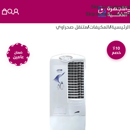
Skip to navigation
Skip to main content
الرئيسية
/
المكيفات
/
متنقل صحراوي
٪10
خصم
ضمان
عامين