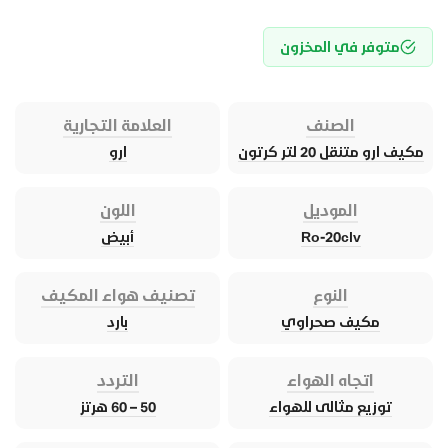
متوفر في المخزون
الصنف
العلامة التجارية
مكيف ارو متنقل 20 لتر كرتون
ارو
الموديل
اللون
Ro-20clv
أبيض
النوع
تصنيف هواء المكيف
مكيف صحراوي
بارد
اتجاه الهواء
التردد
توزيع مثالى للهواء
50 – 60 هرتز