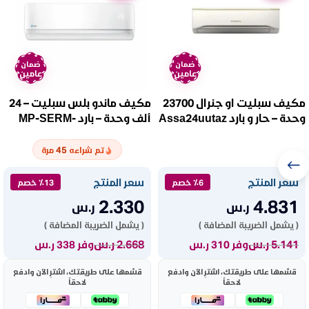
ضمان
ضمان
عامين
عامين
مكيف سبليت او جنرال 23700
مكيف ماندو بلس سبليت – 24
وحدة – حار و بارد Assa24uutaz
ألف وحدة – بارد MP-SERM-
24C
45
تم شراءه
مرة
سعر المنتج
سعر المنتج
٪6 خصم
٪13 خصم
2.330
4.831
ر.س
ر.س
( يشمل الضريبة المضافة )
( يشمل الضريبة المضافة )
5.141
ر.س
2.668
ر.س
وفر 310 ر.س
وفر 338 ر.س
قسّمها على طريقتك، اشترِ الآن وادفع
قسّمها على طريقتك، اشترِ الآن وادفع
لاحقاً
لاحقاً