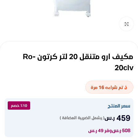
Click to enlarge
مكيف ارو متنقل 20 لتر كرتون Ro-
20clv
16
تم شراءه
مرة
سعر المنتج
٪10 خصم
459
ر.س
( يشمل الضريبة المضافة )
508
ر.س
وفر 49 ر.س