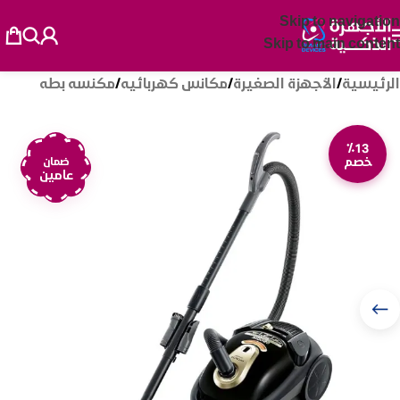
Skip to navigation
Skip to main content
الرئيسية
/
الأجهزة الصغيرة
/
مكانس كهربائيه
/
مكنسه بطه
٪13
خصم
ضمان
عامين