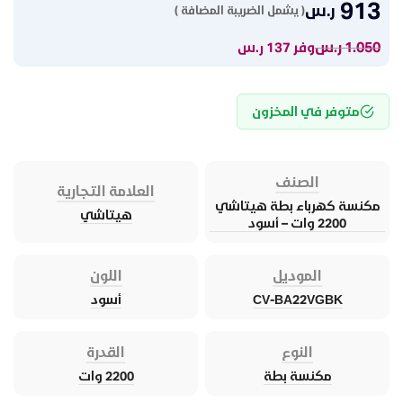
913
ر.س
( يشمل الضريبة المضافة )
1.050
ر.س
وفر 137 ر.س
متوفر في المخزون
الصنف
العلامة التجارية
مكنسة كهرباء بطة هيتاشي
هيتاشي
2200 وات – أسود
الموديل
اللون
CV-BA22VGBK
أسود
النوع
القدرة
مكنسة بطة
2200 وات