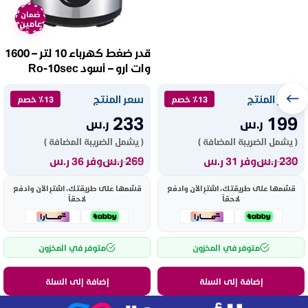
ضمان
عامين
قدر ضغط كهرباء 10 لتر – 1600
وات ارو – أسود Ro-10sec
سعر المنتج
سعر المنتج
٪13 خصم
٪13 خصم
233
199
ر.س
ر.س
( يشمل الضريبة المضافة )
( يشمل الضريبة المضافة )
230
ر.س
269
ر.س
وفر 31 ر.س
وفر 36 ر.س
قسّمها على طريقتك، اشترِ الآن وادفع
قسّمها على طريقتك، اشترِ الآن وادفع
لاحقاً
لاحقاً
متوفر في المخزون
متوفر في المخزون
إضافة إلى السلة
إضافة إلى السلة