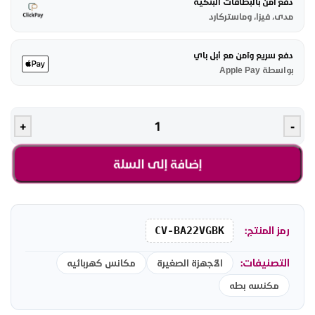
دفع آمن بالبطاقات البنكية
مدى، فيزا، وماستركارد
دفع سريع وآمن مع أبل باي
بواسطة Apple Pay
+
-
إضافة إلى السلة
رمز المنتج:
CV-BA22VGBK
التصنيفات:
الأجهزة الصغيرة
مكانس كهربائيه
مكنسه بطه