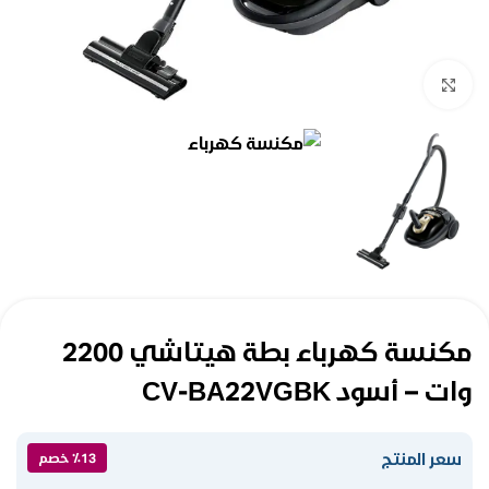
Click to enlarge
مكنسة كهرباء بطة هيتاشي 2200
وات – أسود CV-BA22VGBK
سعر المنتج
٪13 خصم