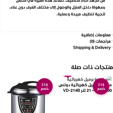
من الجهد أثناء التنظيف. تساعد هذه الميزة في التنقل
بسهولة داخل المنزل والوصول إلى مختلف الغرف دون عناء،
لتجربة تنظيف مريحة وعملية.
معلومات إضافية
مراجعات (0)
Shipping & Delivery
منتجات ذات صلة
ضمان
عامين
مكنسة برميل كهربائية دوتس
٪13
٪13
خصم
خصم
2000 وات – 21 لتر VD-214B