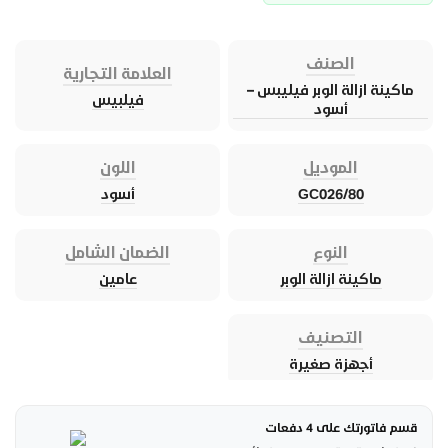
الصنف
العلامة التجارية
ماكينة ازالة الوبر فيليبس –
فيلبيس
أسود
الموديل
اللون
GC026/80
أسود
النوع
الضمان الشامل
ماكينة ازالة الوبر
عامين
التصنيف
أجهزة صغيرة
قسم فاتورتك على 4 دفعات