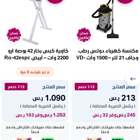
ضمان
ضمان
عامين
عامين
مكنسة كهرباء دوتس رطب
كاوية كبس بخار 42 بوصة ارو
وجاف 21 لتر – 1500 وات VD-
2200 وات – أبيض Ro-42espc
210S
3
تم شراءه
مرة
سعر المنتج
سعر المنتج
٪13 خصم
٪13 خصم
1.090
213
ر.س
ر.س
( يشمل الضريبة المضافة )
( يشمل الضريبة المضافة )
245
ر.س
1.253
ر.س
وفر 32 ر.س
وفر 163 ر.س
قسّمها على طريقتك، اشترِ الآن وادفع
قسّمها على طريقتك، اشترِ الآن وادفع
لاحقاً
لاحقاً