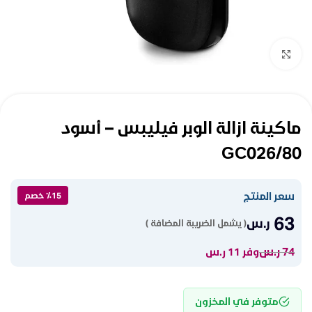
Click to enlarge
ماكينة ازالة الوبر فيليبس – أسود
GC026/80
سعر المنتج
٪15 خصم
63
ر.س
( يشمل الضريبة المضافة )
74
ر.س
وفر 11 ر.س
متوفر في المخزون