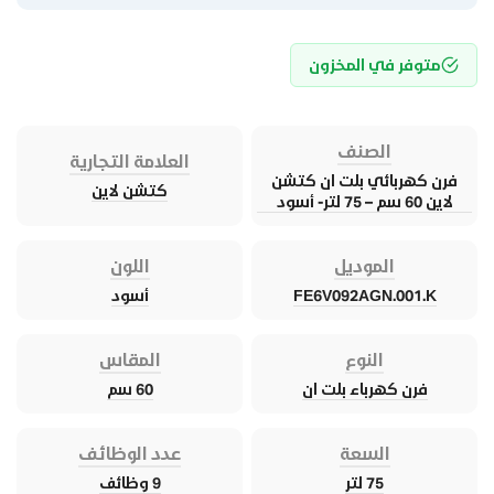
متوفر في المخزون
الصنف
العلامة التجارية
فرن كهربائي بلت ان كتشن
كتشن لاين
لاين 60 سم – 75 لتر- أسود
الموديل
اللون
FE6V092AGN.001.K
أسود
النوع
المقاس
فرن كهرباء بلت ان
60 سم
السعة
عدد الوظائف
75 لتر
9 وظائف