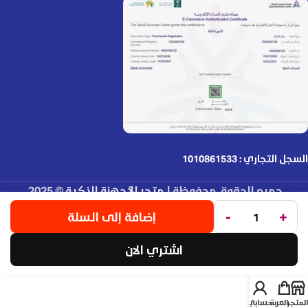
السجل التجاري : 1010861533
جميع الحقوق محفوظة لـ
متجر الأجهزة الذكية
© 2025.
تم التطوير بواسطة
Code Times
.
-
+
إضافة إلى السلة
اشتري الان
المتجر
العربة
حسابي