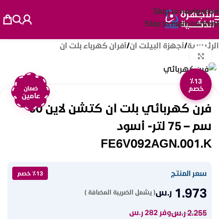
Skip to navigation
Skip to main content
الرئيسية
/
أجهزة البيلت ان
/
أفران كهرباء بلت ان
Click to enlarge
٪13
خصم
ضمان
عامين
فرن كهربائي بلت ان كتشن لاين 60
سم – 75 لتر- أسود
FE6V092AGN.001.K
سعر المنتج
٪13 خصم
1.973
ر.س
( يشمل الضريبة المضافة )
2.255
ر.س
وفر 282 ر.س