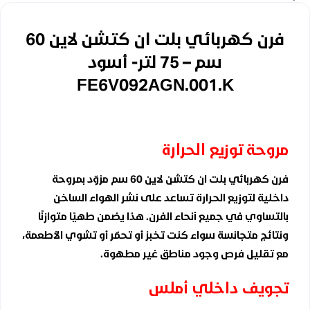
فرن كهربائي بلت ان كتشن لاين 60
سم – 75 لتر- أسود
FE6V092AGN.001.K
مروحة توزيع الحرارة
فرن كهربائي بلت ان كتشن لاين 60 سم مزوّد بمروحة
داخلية لتوزيع الحرارة تساعد على نشر الهواء الساخن
بالتساوي في جميع أنحاء الفرن. هذا يضمن طهيًا متوازنًا
ونتائج متجانسة سواء كنت تخبز أو تحمّر أو تشوي الأطعمة،
مع تقليل فرص وجود مناطق غير مطهوة.
تجويف داخلي أملس