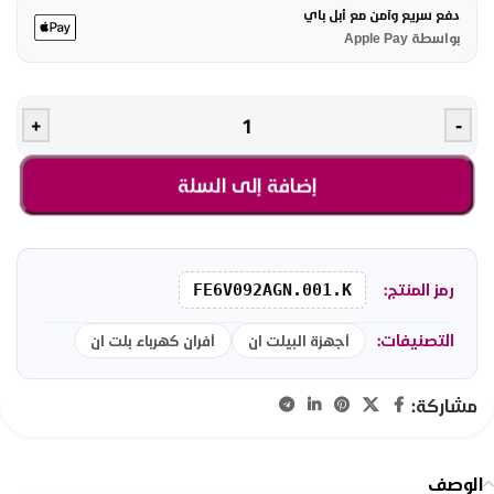
دفع سريع وآمن مع أبل باي
بواسطة Apple Pay
+
-
إضافة إلى السلة
رمز المنتج:
FE6V092AGN.001.K
التصنيفات:
أجهزة البيلت ان
أفران كهرباء بلت ان
مشاركة:
الوصف