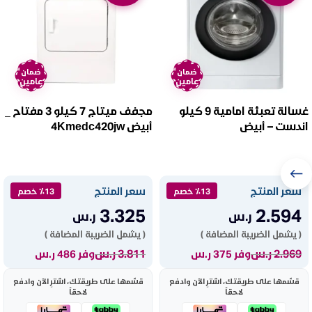
ضمان
ضمان
عامين
عامين
غسالة تعبئة امامية 9 كيلو
مجفف ميتاج 7 كيلو 3 مفتاح _
اندست – أبيض
أبيض 4Kmedc420jw
Xwde961480xwsex60hz
سعر المنتج
سعر المنتج
٪13 خصم
٪13 خصم
3.325
2.594
ر.س
ر.س
( يشمل الضريبة المضافة )
( يشمل الضريبة المضافة )
2.969
ر.س
3.811
ر.س
وفر 375 ر.س
وفر 486 ر.س
قسّمها على طريقتك، اشترِ الآن وادفع
قسّمها على طريقتك، اشترِ الآن وادفع
لاحقاً
لاحقاً