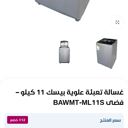
Click to enlarge
غسالة تعبئة علوية بيسك 11 كيلو –
فضى BAWMT-ML11S
سعر المنتج
٪12 خصم