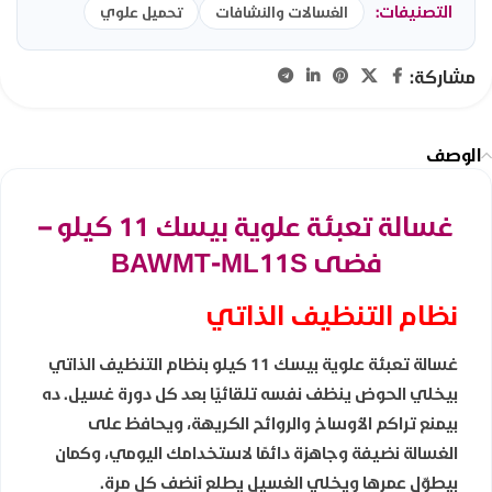
التصنيفات:
الغسالات والنشافات
تحميل علوي
مشاركة:
الوصف
غسالة تعبئة علوية بيسك 11 كيلو –
فضى BAWMT-ML11S
نظام التنظيف الذاتي
غسالة تعبئة علوية بيسك 11 كيلو بنظام التنظيف الذاتي
بيخلي الحوض ينظف نفسه تلقائيًا بعد كل دورة غسيل. ده
بيمنع تراكم الأوساخ والروائح الكريهة، ويحافظ على
الغسالة نضيفة وجاهزة دائمًا لاستخدامك اليومي، وكمان
بيطوّل عمرها ويخلي الغسيل يطلع أنضف كل مرة.