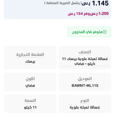
1.145
ر.س
( يشمل الضريبة المضافة )
1.299
ر.س
وفر 154 ر.س
متوفر في المخزون
الصنف
العلامة التجارية
غسالة تعبئة علوية بيسك 11
بيسك
كيلو – فضى
الموديل
اللون
BAWMT-ML11S
فضي
النوع
السعة
غسالة تعبئة علوية
11 كيلو