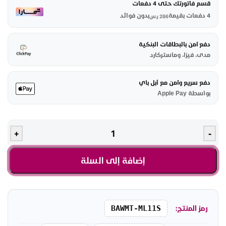
قسم فاتورتك حتى 4 دفعات
4 دفعات بقيمة
بدون فوائد
286
ر.س
دفع آمن بالبطاقات البنكية
مدى، فيزا، وماستركارد
دفع سريع وآمن مع أبل باي
بواسطة Apple Pay
+
-
إضافة إلى السلة
رمز المنتج:
BAWMT-ML11S