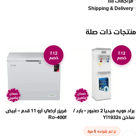
مراجعات (0)
Shipping & Delivery
منتجات ذات صلة
٪12
٪12
خصم
خصم
ضمان
ضمان
عامين
عامين
براد مويه ميديا 2 صنبور – بارد /
فريزر ارضي ارو 11 قدم – أبيض
ساخن Yl1932s
Ro-400f
5
تم شراءه
مرة