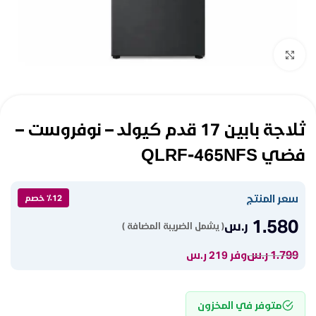
Click to enlarge
ثلاجة بابين 17 قدم كيولد – نوفروست –
فضي QLRF-465NFS
سعر المنتج
٪12 خصم
1.580
ر.س
( يشمل الضريبة المضافة )
1.799
ر.س
وفر 219 ر.س
متوفر في المخزون