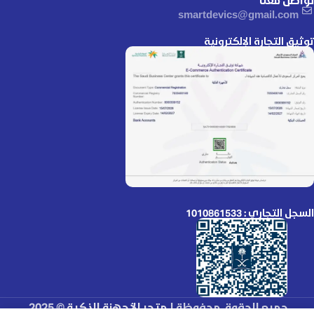
smartdevics@gmail.com
توثيق التجارة الإلكترونية
السجل التجاري : 1010861533
جميع الحقوق محفوظة لـ
متجر الأجهزة الذكية
© 2025.