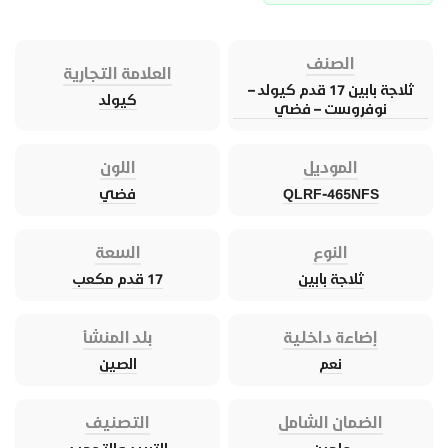
الصنف
العلامة التجارية
ثلاجة بابين 17 قدم كيولد –
كيولد
نوفروست – فضي
الموديل
اللون
QLRF-465NFS
فضي
النوع
السعة
ثلاجة بابين
17 قدم مكعب
إضاءة داخلية
بلد المنشأ
نعم
الصين
الضمان الشامل
التصنيف