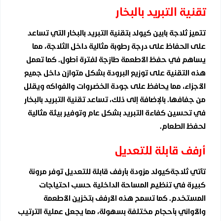
تقنية التبريد بالبخار
تتميز ثلاجة بابين كيولد بتقنية التبريد بالبخار التي تساعد
على الحفاظ على درجة رطوبة مثالية داخل الثلاجة، مما
يساهم في حفظ الأطعمة طازجة لفترة أطول. كما تعمل
هذه التقنية على توزيع البرودة بشكل متوازن داخل جميع
الأجزاء، مما يحافظ على جودة الخضروات والفواكه ويقلل
من جفافها. بالإضافة إلى ذلك، تساعد تقنية التبريد بالبخار
في تحسين كفاءة التبريد بشكل عام وتوفير بيئة مثالية
لحفظ الطعام.
أرفف قابلة للتعديل
تأتي ثلاجةكيولد مزودة بأرفف قابلة للتعديل توفر مرونة
كبيرة في تنظيم المساحة الداخلية حسب احتياجات
المستخدم. كما تسمح هذه الأرفف بتخزين الأطعمة
والأواني بأحجام مختلفة بسهولة، مما يجعل عملية الترتيب