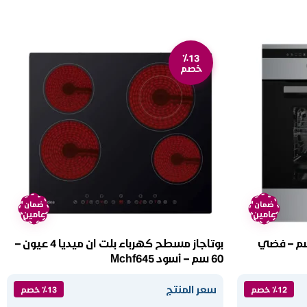
٪13
خصم
ضمان
ضمان
عامين
عامين
ربائي بلت ان ميديا 60 سم – فضي
بوتاجاز مسطح كهرباء بلت ان ميديا 4 عيون –
60 سم – أسود Mchf645
سعر المنتج
٪12 خصم
٪13 خصم