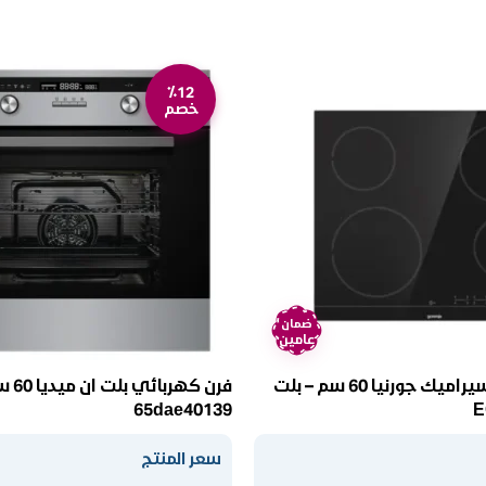
٪12
خصم
ضمان
عامين
سطح كهرباء سيراميك جورنيا 60 سم – بلت
فرن كه
65dae40139
سعر المنتج