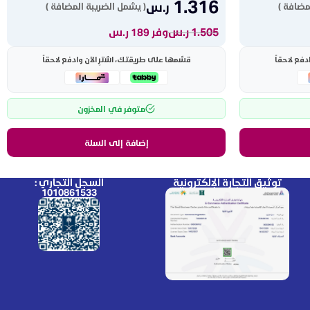
1.316
ر.س
مضافة )
( يشمل الضريبة المضافة )
1.505
ر.س
وفر 189 ر.س
دفع لاحقاً
قسّمها على طريقتك، اشترِ الآن وادفع لاحقاً
متوفر في المخزون
إضافة إلى السلة
توثيق التجارة الإلكترونية
السجل التجاري :
1010861533