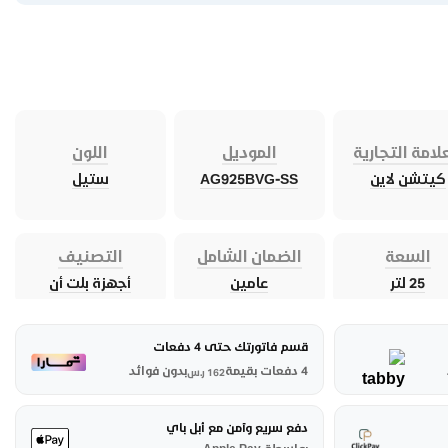
لامة التجارية
الموديل
اللون
كيتشن لاين
AG925BVG-SS
ستيل
السعة
الضمان الشامل
التصنيف
25 لتر
عامين
أجهزة بلت أن
قسم فاتورتك حتى 4 دفعات
4 دفعات بقيمة
بدون فوائد
162
ر.س
دفع سريع وآمن مع أبل باي