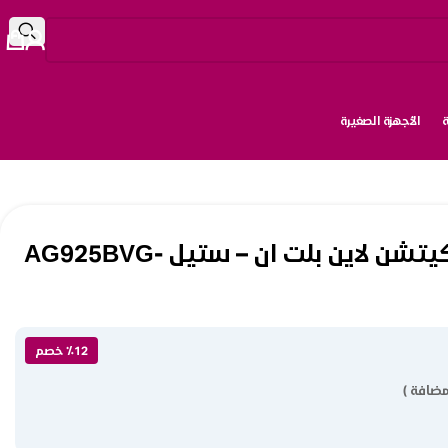
الأجهزة الصغيرة
ميكروويف 25 لتر كيتشن لاين بلت ان – ستيل AG925BVG-
٪12 خصم
مضافة )