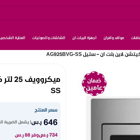
شافات
مواقد وأفران
أجهزة البيلت ان
الشاشات والصوتيات
العناية الشخصية
ضمان
عامين
SS
سعر المنتج
646
ر.س
( يشمل الضريبة ال
734
ر.س
وفر 88 ر.س