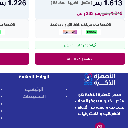
1.226
1.613
ر.س
ر.
( يشمل الضريبة المضافة )
1.846
ر.س
وفر 233 ر.س
قسّمها على طريقتك، اشترِ الآن وادفع لاحقاً
قسّمها على 
متوفر في المخزون
إضافة إلى السلة
الروابط المهمة
الرئيسية
متجر الأجهزة الذكية هو
التخفيضات
متجر إلكتروني يوفر للعملاء
مجموعة واسعة من الاجهزة
الكهربائية والالكترونيات