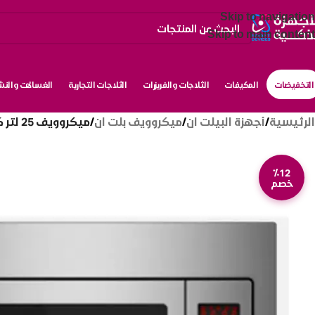
Skip to navigation
Skip to main content
التخفيضات
المكيفات
الثلاجات والفريزرات
الثلاجات التجارية
الغسالات والن
الرئيسية
/
أجهزة البيلت ان
/
ميكروويف بلت ان
/
ميكروويف 25 لتر كيتشن لاين بلت ان – ستيل AG925BVG-SS
٪12
خصم