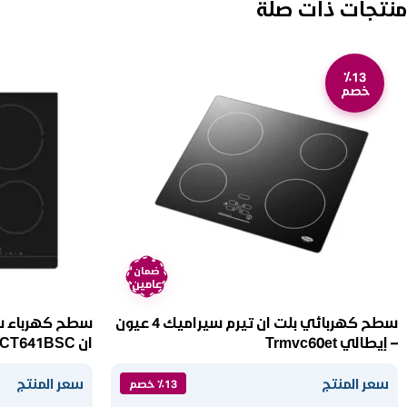
منتجات ذات صلة
٪13
خصم
ضمان
عامين
سطح كهربائي بلت ان تيرم سيراميك 4 عيون
– إيطالي Trmvc60et
ان ECT641BSC
سعر المنتج
سعر المنتج
٪13 خصم