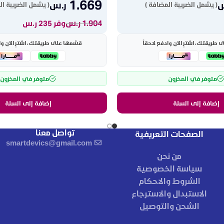
1.669
س
ر.س
( يشمل الضريبة المضافة )
( يشمل الضريبة ال
1.904
ر.س
وفر 235 ر.س
طريقتك، اشترِ الآن وادفع لاحقاً
قسّمها على طريقتك، اشترِ الآن وا
متوفر في المخزون
متوفر في المخزون
إضافة إلى السلة
إضافة إلى السلة
تواصل معنا
الصفحات التعريفية
smartdevics@gmail.com
من نحن
سياسة الخصوصية
الشروط والاحكام
الاستبدال والاسترجاع
الشحن والتوصيل