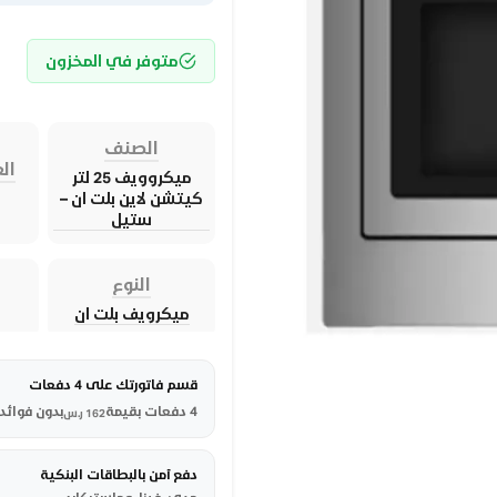
متوفر في المخزون
الصنف
الع
ميكروويف 25 لتر
كيتشن لاين بلت ان –
ستيل
النوع
ميكرويف بلت ان
قسم فاتورتك على 4 دفعات
4 دفعات بقيمة
بدون فوائد
162
ر.س
دفع آمن بالبطاقات البنكية