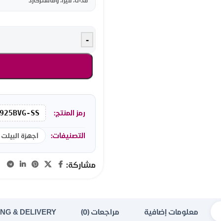
مدى، فيزا، وماستركارد
-
رمز المنتج:
925BVG-SS
التصنيفات:
أجهزة البيلت 
مشاركة:
معلومات إضافية
مراجعات (0)
ING & DELIVERY