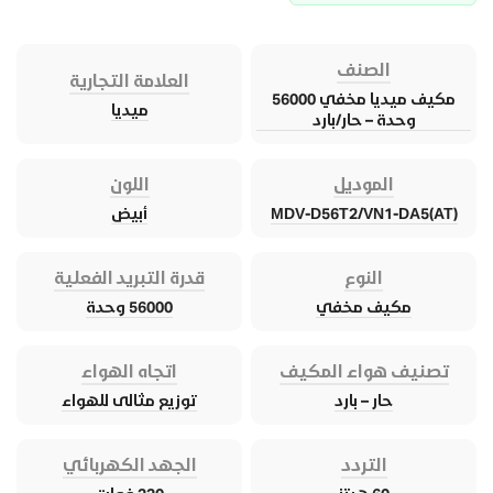
الصنف
العلامة التجارية
مكيف ميديا مخفي 56000
ميديا
وحدة – حار/بارد
الموديل
اللون
MDV-D56T2/VN1-DA5(AT)
أبيض
النوع
قدرة التبريد الفعلية
مكيف مخفي
56000 وحدة
تصنيف هواء المكيف
اتجاه الهواء
حار – بارد
توزيع مثالى للهواء
التردد
الجهد الكهربائي