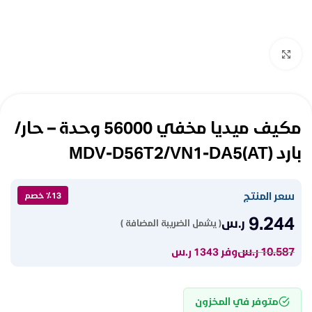
Click to enlarge
مكيف ميديا مخفي 56000 وحدة – حار/
بارد MDV-D56T2/VN1-DA5(AT)
سعر المنتج
٪13 خصم
9.244
ر.س
( يشمل الضريبة المضافة )
10.587
ر.س
وفر 1343 ر.س
متوفر في المخزون