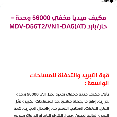
الوصف
مكيف ميديا مخفي 56000 وحدة –
حار/بارد MDV-D56T2/VN1-DA5(AT)
قوة التبريد والتدفئة للمساحات
الواسعة :
يأتي مكيف ميديا مخفي بقدرة تصل إلى 56000 وحدة
حرارية، وهو ما يجعله مناسبًا جدًا للمساحات الكبيرة مثل
الفلل، القاعات، المكاتب المفتوحة، والمحال التجارية. هذه
القدرة العالية تضمن وصول الهواء البارد أو الدافئ بسرعة