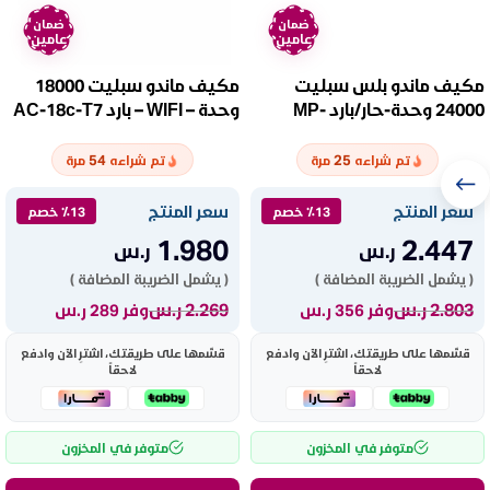
ضمان
ضمان
عامين
عامين
مكيف ماندو بلس سبليت
مكيف ماندو سبليت 18000
24000 وحدة-حار/بارد MP-
وحدة – WIFI – بارد AC-18c-T7
SERM-24H
54
25
تم شراءه
مرة
تم شراءه
مرة
سعر المنتج
سعر المنتج
٪13 خصم
٪13 خصم
1.980
2.447
ر.س
ر.س
( يشمل الضريبة المضافة )
( يشمل الضريبة المضافة )
2.803
ر.س
2.269
ر.س
وفر 356 ر.س
وفر 289 ر.س
قسّمها على طريقتك، اشترِ الآن وادفع
قسّمها على طريقتك، اشترِ الآن وادفع
لاحقاً
لاحقاً
متوفر في المخزون
متوفر في المخزون