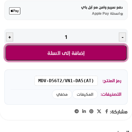
دفع سريع وآمن مع أبل باي
بواسطة Apple Pay
+
-
إضافة إلى السلة
رمز المنتج:
MDV-D56T2/VN1-DA5(AT)
التصنيفات:
المكيفات
مخفي
مشاركة: