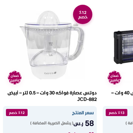
٪12
خصم
ضمان
ضمان
عامين
عامين
صاعق الحشرات كهربائي دوتس 40 وات –
دوتس عصارة فواكه 30 وات – 0.5 لتر – أبيض
JCD-882
سعر المنتج
٪13 خصم
٪12 خصم
58
ر.س
فة )
( يشمل الضريبة المضافة )