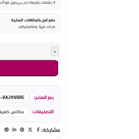
4 دفعات بقيمة
بدون فوائد
201
ر.س
دفع آمن بالبطاقات البنكية
مدى، فيزا، وماستركارد
-
رمز المنتج:
-BA20VBRE
التصنيفات:
مكانس كهربائ
مشاركة: