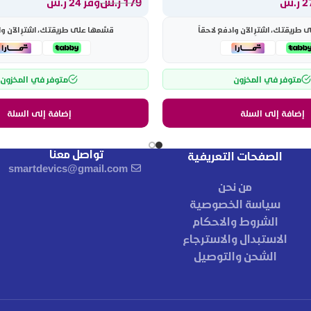
179
ر.س
وفر 24 ر.س
طريقتك، اشترِ الآن وادفع لاحقاً
قسّمها على طريقتك، اشترِ الآن وا
متوفر في المخزون
متوفر في المخزون
إضافة إلى السلة
إضافة إلى السلة
تواصل معنا
الصفحات التعريفية
smartdevics@gmail.com
من نحن
سياسة الخصوصية
الشروط والاحكام
الاستبدال والاسترجاع
الشحن والتوصيل