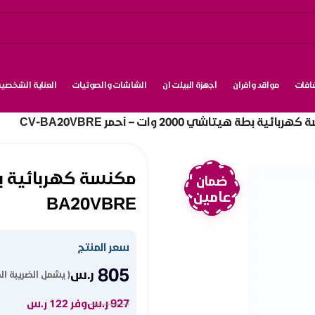
شافات
مواقد وأفران
أجهزة البيلت ان
الشاشات والصوتيات
العناية الشخصية
بائية بطة هيتاشي 2000 وات – أحمر CV-BA20VBRE
ضمان
عامين
BA20VBRE
سعر المنتج
805
ر.س
( يشمل الضريبة ال
927
ر.س
وفر 122 ر.س