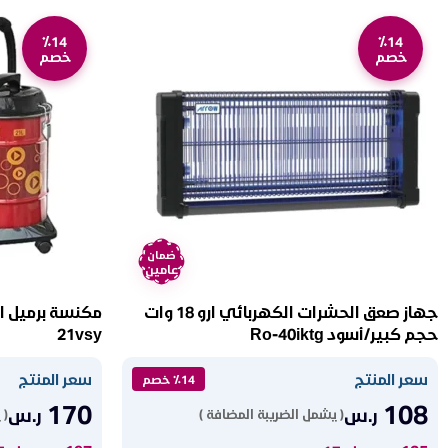
٪14
٪14
خصم
خصم
ضمان
عامين
جهاز صعق الحشرات الكهربائي ارو 18 وات
حجم كبير/أسود Ro-40iktg
21vsy
سعر المنتج
سعر المنتج
٪14 خصم
170
108
ر.س
ر.س
( يشمل الضريبة المضافة )
( 