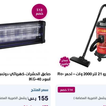
٪13
خصم
ضمان
عامين
مكنسة برميل ارو 21 لتر 2000 وات – أحمر Ro-
أسود IKG-40
سعر المنتج
٪14 خصم
155
ر.س
يشمل الضريبة المضافة )
( يشمل الضريبة المضا