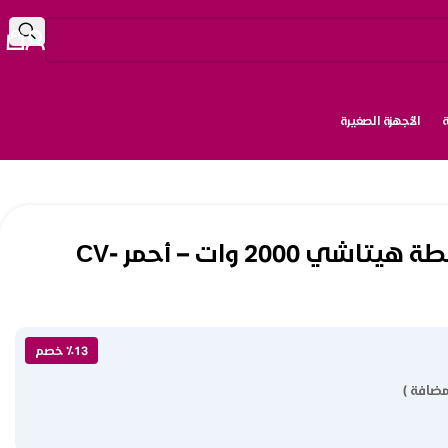
الأجهزة الصغيرة
مكنسة كهربائية بطة هيتاشي 2000 وات – أحمر CV-
٪13 خصم
مضافة )