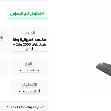
متوفر في المخزون
الصنف
الع
مكنسة كهربائية بطة
هيتاشي 2000 وات –
أحمر
النوع
مكنسة بطة
التصنيف
أجهزة صغيرة
قسم فاتورتك على 4 دفعات