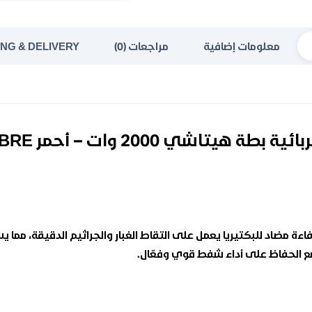
معلومات إضافية
مراجعات (0)
ING & DELIVERY
يتاشي 2000 وات – أحمر CV-BA20VBRE
يل هيتاشي 2000 وات بفلتر عالي الكفاءة مضاد للبكتيريا يعمل على التقاط الغبار والجراثي
مع الحفاظ على أداء شفط قوي وفعّال.