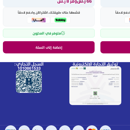
66
ر.س
وفر 8 ر.س
دفع لاحقاً
قسّمها على طريقتك، اشترِ الآن وادفع لاحقاً
متوفر في المخزون
إضافة إلى السلة
توثيق التجارة الإلكترونية
السجل التجاري :
1010861533