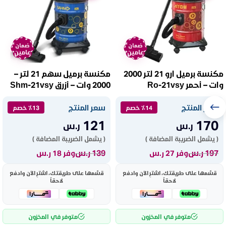
ضمان
ضمان
عامين
عامين
مكنسة برميل ارو 21 لتر 2000
مكنسة برميل سهم 21 لتر –
وات – أحمر Ro-21vsy
2000 وات – أزرق Shm-21vsy
سعر المنتج
سعر المنتج
٪14 خصم
٪13 خصم
121
170
ر.س
ر.س
( يشمل الضريبة المضافة )
( يشمل الضريبة المضافة )
197
ر.س
139
ر.س
وفر 27 ر.س
وفر 18 ر.س
قسّمها على طريقتك، اشترِ الآن وادفع
قسّمها على طريقتك، اشترِ الآن وادفع
لاحقاً
لاحقاً
متوفر في المخزون
متوفر في المخزون