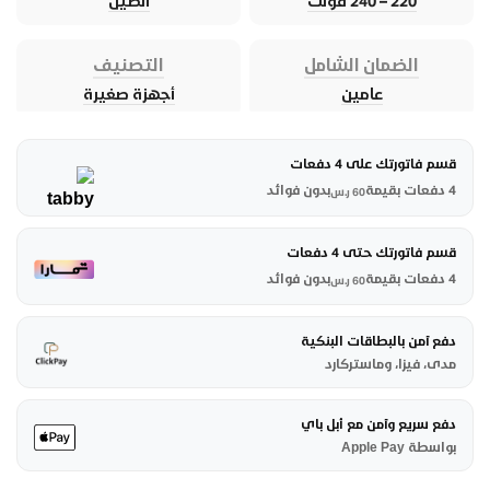
220 – 240 فولت
الصين
الضمان الشامل
التصنيف
عامين
أجهزة صغيرة
قسم فاتورتك على 4 دفعات
4 دفعات بقيمة
بدون فوائد
60
ر.س
قسم فاتورتك حتى 4 دفعات
4 دفعات بقيمة
بدون فوائد
60
ر.س
دفع آمن بالبطاقات البنكية
مدى، فيزا، وماستركارد
دفع سريع وآمن مع أبل باي
بواسطة Apple Pay