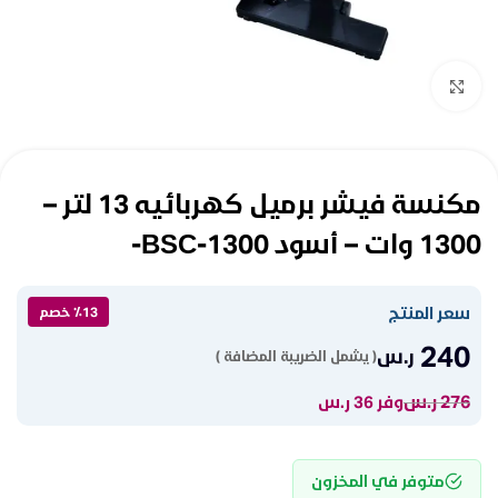
Click to enlarge
مكنسة فيشر برميل كهربائيه 13 لتر –
1300 وات – أسود BSC-1300-
سعر المنتج
٪13 خصم
240
ر.س
( يشمل الضريبة المضافة )
276
ر.س
وفر 36 ر.س
متوفر في المخزون