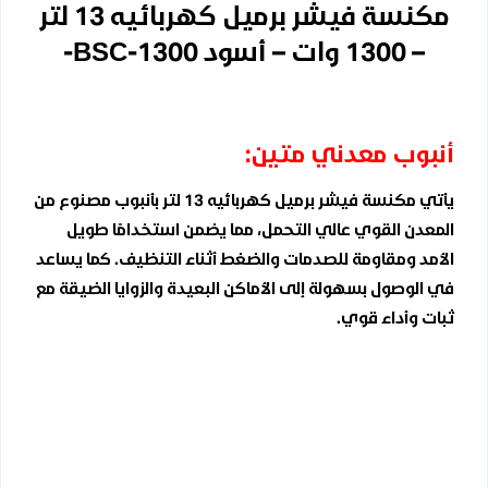
مكنسة فيشر برميل كهربائيه 13 لتر
– 1300 وات – أسود BSC-1300-
أنبوب معدني متين:
يأتي مكنسة فيشر برميل كهربائيه 13 لتر بأنبوب مصنوع من
المعدن القوي عالي التحمل، مما يضمن استخدامًا طويل
الأمد ومقاومة للصدمات والضغط أثناء التنظيف. كما يساعد
في الوصول بسهولة إلى الأماكن البعيدة والزوايا الضيقة مع
ثبات وأداء قوي.