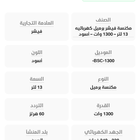
الصنف
العلامة التجارية
مكنسة فيشر برميل كهربائيه
فيشر
13 لتر – 1300 وات – أسود
الموديل
اللون
BSC-1300-
أسود
النوع
السعة
مكنسة برميل
13 لتر
القدرة
التردد
1300 وات
60 هرتز
الجهد الكهربائي
بلد المنشأ