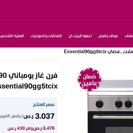
شافات
مواقد وأفران
أجهزة البيلت ان
الشاشات والصوتيات
العناية الشخصية
ضمان
عامين
ssential90gg5tcix
سعر المنتج
3.037
ر.س
( يشمل الضريبة
3.476
ر.س
وفر 439 ر.س