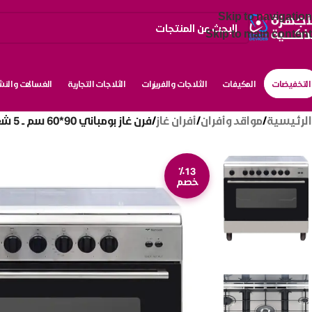
Skip to navigation
Skip to main content
التخفيضات
المكيفات
الثلاجات والفريزرات
الثلاجات التجارية
الغسالات والن
الرئيسية
/
مواقد وأفران
/
أفران غاز
/
فرن غاز بومباني 90*60 سم ــ 5 شعلات ــ فضي Essential90gg5tcix
٪13
خصم