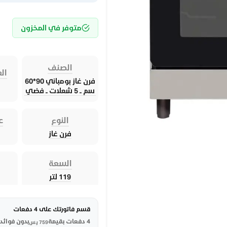
متوفر في المخزون
الصنف
الع
فرن غاز بومباني 90*60
سم ــ 5 شعلات ــ فضي
النوع
ع
فرن غاز
السعة
119 لتر
قسم فاتورتك على 4 دفعات
4 دفعات بقيمة
بدون فوائد
759
ر.س