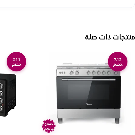
منتجات ذات صلة
٪11
٪12
خصم
خصم
ضمان
عامين