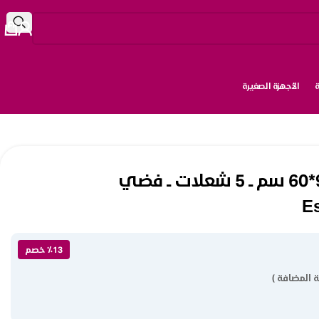
الأجهزة الصغيرة
فرن غاز بومباني 90*60 سم ــ 5 شعلات ــ فضي
E
٪13 خصم
 المضافة )