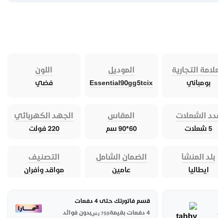
لامة التجارية
الموديل
اللون
بومباني
Essential90gg5tcix
فضي
دد الشعلات
المقاس
الجهد الكهربائي
5 شعلات
60*90 سم
220 فولت
بلد المنشأ
الضمان الشامل
التصنيف
ايطاليا
عامين
مواقد وأفران
قسم فاتورتك حتى 4 دفعات
4 دفعات بقيمة
بدون فوائد
759
ر.س