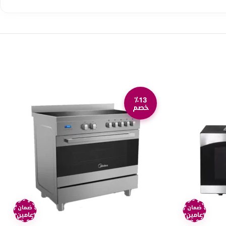
٪13
خصم
ضمان
ضمان
عامين
عامين