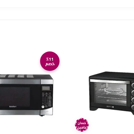
٪11
خصم
ضمان
عامين