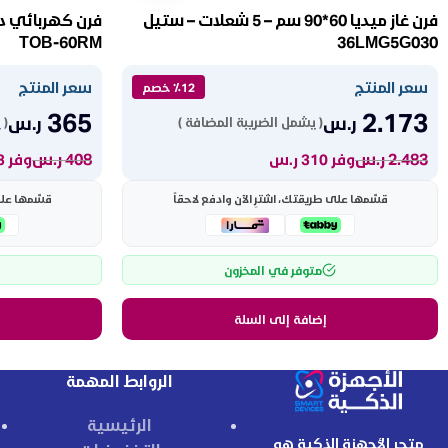
فرن غاز ميديا 60*90 سم – 5 شعلات – ستيل
TOB-60RM
36LMG5G030
سعر المنتج
سعر المنتج
٪12 خصم
365
2.173
ر.س
ر.س
( يشمل الضريبة المضافة )
( 
2.483
ر.س
408
ر.س
وفر 310 ر.س
وفر 43 ر.س
قسّمها على طريقتك، اشترِ الآن وادفع لاحقاً
قسّمها على 
متوفر في المخزون
إضافة إلى السلة
الروابط المهمة
الرئيسية
متجر الأجهزة الذكية هو