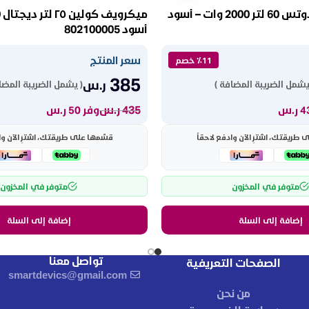
فرن كهربائي دوتس 60 لتر 2000 وات – أسود
أسود 802100005
سعر المنتج
٪11 خصم
385
ر.س
يشمل الضريبة المضافة )
( يشمل الضريبة المضا
435
ر.س
وفر 50 ر.س
طريقتك، اشترِ الآن وادفع لاحقاً
قسّمها على طريقتك، اشترِ الآن وا
متوفر في المخزون
متوفر في المخزون
إضافة إلى السلة
إضافة إلى السلة
تواصل معنا
الصفحات التعريفية
smartdevics@gmail.com
من نحن