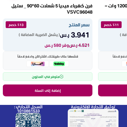
ميكرويف كولين ٢٥ لتر ديجتال 1200 وات –
فرن كهرباء ميديا 5 شعلات 60*90 _ ستيل
VSVC96048
سعر المنتج
٪11 خصم
٪13 خصم
3.941
ر.س
فة )
( يشمل الضريبة المضافة )
4.521
ر.س
وفر 580 ر.س
دفع لاحقاً
قسّمها على طريقتك، اشترِ الآن وادفع لاحقاً
متوفر في المخزون
إضافة إلى السلة
توثيق التجارة الإلكترونية
السجل التجاري :
1010861533