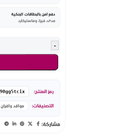
دفع آمن بالبطاقات البنكية
مدى، فيزا، وماستركارد
-
رمز المنتج:
90gg5tcix
التصنيفات:
مواقد وأفران
مشاركة: