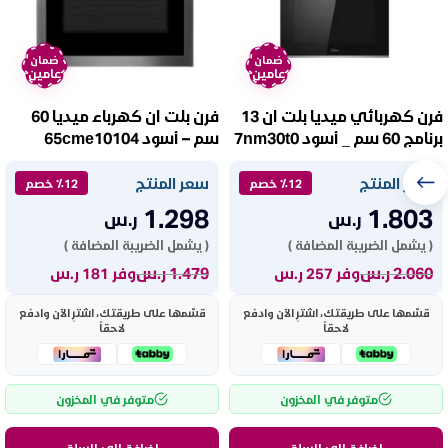
ضمان
ضمان
عامين
عامين
فرن كهربائي ميديا بلت ان 13
فرن بلت ان كهرباء ميديا 60
برنامج 60 سم _ أسود 7nm30t0
سم – أسود 65cme10104
سعر المنتج
سعر المنتج
٪12 خصم
٪12 خصم
1.298
1.803
ر.س
ر.س
( يشمل الضريبة المضافة )
( يشمل الضريبة المضافة )
2.060
ر.س
1.479
ر.س
وفر 257 ر.س
وفر 181 ر.س
قسّمها على طريقتك، اشترِ الآن وادفع
قسّمها على طريقتك، اشترِ الآن وادفع
لاحقاً
لاحقاً
متوفر في المخزون
متوفر في المخزون