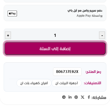
دفع سريع وآمن مع أبل باي
بواسطة Apple Pay
+
-
إضافة إلى السلة
رمز المنتج:
BO6737E02X
التصنيفات:
أجهزة البيلت ان
أفران كهرباء بلت ان
مشاركة: