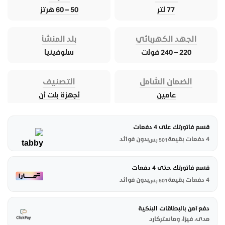
77 لتر
50 – 60 هرتز
الجهد الكهربائي
بلد المنشأ
220 – 240 فولت
سلوفينيا
الضمان الشامل
التصنيف
عامين
أجهزة بلت أن
قسم فاتورتك على 4 دفعات
4 دفعات بقيمة
بدون فوائد
501
ر.س
قسم فاتورتك حتى 4 دفعات
4 دفعات بقيمة
بدون فوائد
501
ر.س
دفع آمن بالبطاقات البنكية
مدى، فيزا، وماستركارد