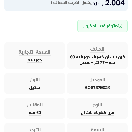
2.004
ر.س
( يشمل الضريبة المضافة )
متوفر في المخزون
الصنف
العلامة التجارية
فرن بلت ان كهرباء جورينيه 60
جورينيه
سم – 77 لتر – ستيل
الموديل
اللون
BO6737E02X
ستيل
النوع
المقاس
فرن كهرباء بلت ان
60 سم
السعة
التردد