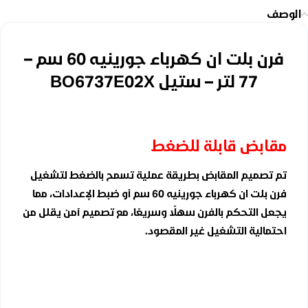
الوصف
فرن بلت ان كهرباء جورينيه 60 سم –
77 لتر – ستيل BO6737E02X
مقابض قابلة للضغط
تم تصميم المقابض بطريقة عملية تسمح بالضغط لتشغيل
فرن بلت ان كهرباء جورينيه 60 سم أو ضبط الإعدادات، مما
يجعل التحكم بالفرن سهلًا وسريعًا، مع تصميم آمن يقلل من
احتمالية التشغيل غير المقصود.