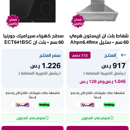
ضمان
ضمان
عامين
عامين
شفاط بلت ان اريستون هرمي
سطح كهرباء سيراميك جورنيا
60 سم – ستيل Ahpn6.4flmx
60 سم – بلت ان ECT641BSC
سعر المنتج
سعر المنتج
٪12 خصم
1.226
917
ر.س
ر.س
( يشمل الضريبة المضافة )
( يشمل الضريبة المضافة )
1.045
ر.س
وفر 128 ر.س
قسّمها على طريقتك، اشترِ الآن وادفع
قسّمها على طريقتك، اشترِ الآن وادفع
لاحقاً
لاحقاً
متوفر في المخزون
متوفر في المخزون