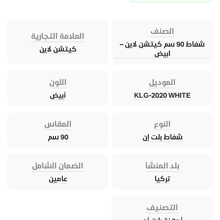
الصنف
العلامة التجارية
شفاط 90 سم كيتشن لاين –
كيتشن لاين
ابيض
الموديل
اللون
KLG-2020 WHITE
أبيض
النوع
المقاس
شفاط بلت إن
90 سم
بلد المنشأ
الضمان الشامل
تركيا
عامين
التصنيف