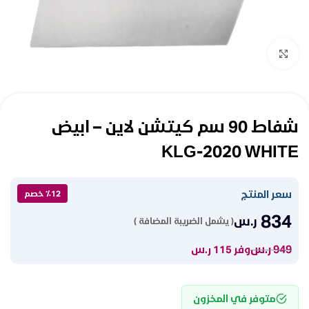
Click to enlarge
شفاط 90 سم كيتشن لاين – ابيض
KLG-2020 WHITE
سعر المنتج
٪12 خصم
834
ر.س
( يشمل الضريبة المضافة )
949
ر.س
وفر 115 ر.س
متوفر في المخزون