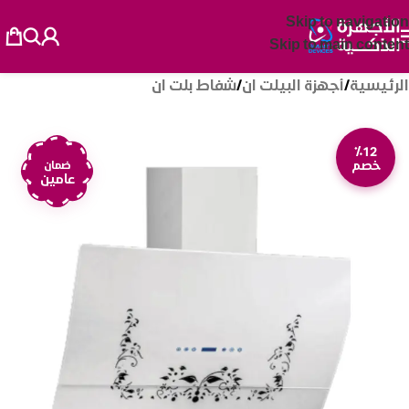
Skip to navigation
Skip to main content
الرئيسية
/
أجهزة البيلت ان
/
شفاط بلت ان
٪12
خصم
ضمان
عامين