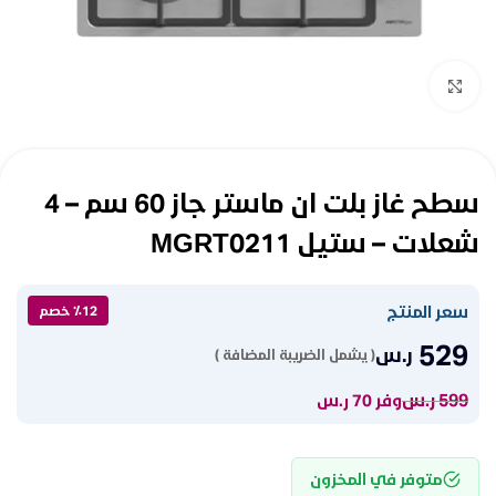
Click to enlarge
سطح غاز بلت ان ماستر جاز 60 سم – 4
شعلات – ستيل MGRT0211
سعر المنتج
٪12 خصم
529
ر.س
( يشمل الضريبة المضافة )
599
ر.س
وفر 70 ر.س
متوفر في المخزون