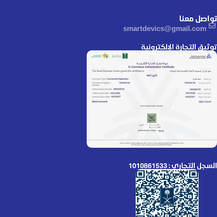
تواصل معنا
smartdevics@gmail.com
توثيق التجارة الإلكترونية
السجل التجاري : 1010861533