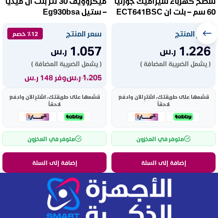
سطح كهرباء سيراميك جورنيا
ميكروويف 30 لتر بلت ان ميديا
60 سم – بلت ان ECT641BSC
– ستيل Eg930bsa
سعر المنتج
سعر المنتج
٪12 خصم
1.057
1.226
ر.س
ر.س
( يشمل الضريبة المضافة )
( يشمل الضريبة المضافة )
1.205
ر.س
وفر 148 ر.س
قسّمها على طريقتك، اشترِ الآن وادفع
قسّمها على طريقتك، اشترِ الآن وادفع
لاحقاً
لاحقاً
متوفر في المخزون
متوفر في المخزون
إضافة إلى السلة
إضافة إلى السلة