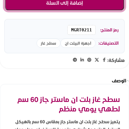
إضافة إلى السلة
رمز المنتج:
MGRT0211
التصنيفات:
أجهزة البيلت ان
سطح غاز
مشاركة:
الوصف
سطح غاز بلت ان ماستر جاز 60 سم
لطهي يومي منظم
يتميز سطح غاز بلت ان ماستر جاز بمقاس 60 سم بالهيكل