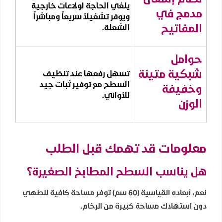
يلغي الحاجة لولاعات خارجية
مدمج في
ويوفر تشغيلاً سريعاً ومباشراً
المفاتيح
الشعلة.
حوامل
شبكية متينة
تسهل رفعها عند تنظيف
السطح مع توفير ثبات جيد
وخفيفة
للأواني.
الوزن
معلومات قد تهمك قبل الطلب
هل يناسب السطح المطابخ الصغيرة؟
نعم، أبعاده القياسية (60 سم) توفر مساحة كافية للطهي
دون استهلاك مساحة كبيرة من الرخام.