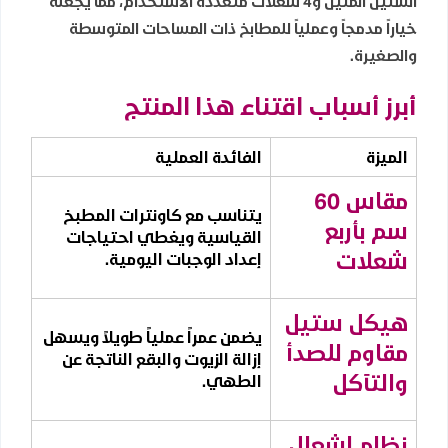
الستيل المتين و4 شعلات متعددة الاستخدام، مما يجعله
خياراً مدمجاً وعملياً للمطابخ ذات المساحات المتوسطة
والصغيرة.
أبرز أسباب اقتناء هذا المنتج
الميزة
الفائدة العملية
مقاس 60
يتناسب مع كاونترات المطبخ
سم بأربع
القياسية ويغطي احتياجات
شعلات
إعداد الوجبات اليومية.
هيكل ستيل
يضمن عمراً عملياً طويلاً ويسهل
مقاوم للصدأ
إزالة الزيوت والبقع الناتجة عن
والتآكل
الطهي.
نظام إشعال