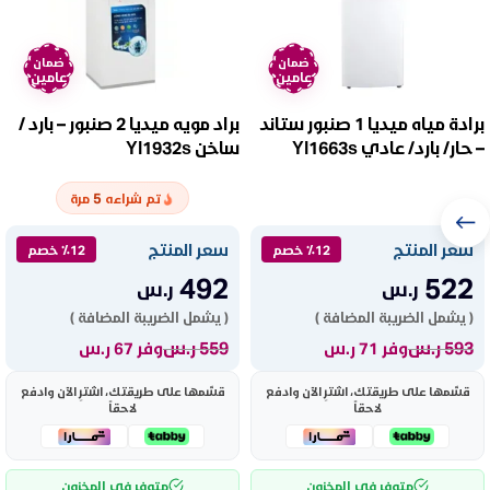
ضمان
ضمان
عامين
عامين
برادة مياه ميديا 1 صنبور ستاند
براد مويه ميديا 2 صنبور – بارد /
– حار/ بارد/ عادي Yl1663s
ساخن Yl1932s
5
تم شراءه
مرة
سعر المنتج
سعر المنتج
٪12 خصم
٪12 خصم
492
522
ر.س
ر.س
( يشمل الضريبة المضافة )
( يشمل الضريبة المضافة )
593
ر.س
559
ر.س
وفر 71 ر.س
وفر 67 ر.س
قسّمها على طريقتك، اشترِ الآن وادفع
قسّمها على طريقتك، اشترِ الآن وادفع
لاحقاً
لاحقاً
متوفر في المخزون
متوفر في المخزون