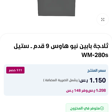
Click to enlarge
ثلاجة بابين نيو هاوس 9 قدم ــ ستيل
WM-280s
سعر المنتج
٪11 خصم
1.150
ر.س
( يشمل الضريبة المضافة )
1.298
ر.س
وفر 148 ر.س
متوفر في المخزون