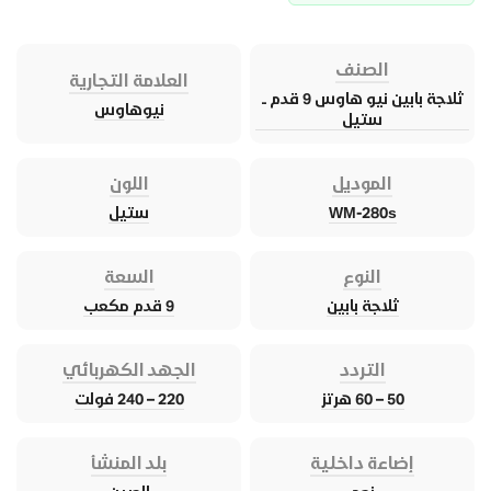
الصنف
العلامة التجارية
ثلاجة بابين نيو هاوس 9 قدم ــ
نيوهاوس
ستيل
الموديل
اللون
WM-280s
ستيل
النوع
السعة
ثلاجة بابين
9 قدم مكعب
التردد
الجهد الكهربائي
50 – 60 هرتز
220 – 240 فولت
إضاءة داخلية
بلد المنشأ