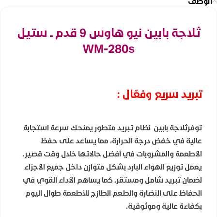
الوصف
ثلاجة بابين نيو هاوس 9 قدم ــ ستيل
WM-280s
تبريد سريع وفعّال :
توفرثلاجة بابين نظام تبريد متطور يمنحك سرعة استجابة
عالية في خفض درجة الحرارة، مما يساعد على حفظ
الأطعمة والمشروبات في أفضل حالاتها خلال وقت قصير.
يعمل توزيع الهواء البارد بشكل متوازن داخل جميع الأجزاء
لضمان تبريد شامل ومستقر. كما يساهم الأداء القوي في
الحفاظ على النضارة والطعم الطازج للأطعمة طوال اليوم
بكفاءة عالية وموثوقية.