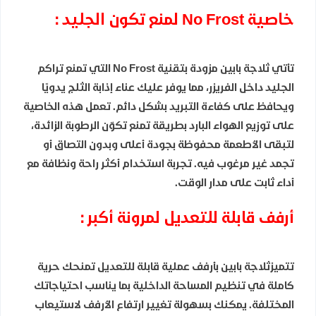
خاصية No Frost لمنع تكون الجليد :
تأتي ثلاجة بابين مزودة بتقنية No Frost التي تمنع تراكم
الجليد داخل الفريزر، مما يوفر عليك عناء إذابة الثلج يدويًا
ويحافظ على كفاءة التبريد بشكل دائم. تعمل هذه الخاصية
على توزيع الهواء البارد بطريقة تمنع تكوّن الرطوبة الزائدة،
لتبقى الأطعمة محفوظة بجودة أعلى وبدون التصاق أو
تجمد غير مرغوب فيه. تجربة استخدام أكثر راحة ونظافة مع
أداء ثابت على مدار الوقت.
أرفف قابلة للتعديل لمرونة أكبر :
تتميزثلاجة بابين بأرفف عملية قابلة للتعديل تمنحك حرية
كاملة في تنظيم المساحة الداخلية بما يناسب احتياجاتك
المختلفة. يمكنك بسهولة تغيير ارتفاع الأرفف لاستيعاب