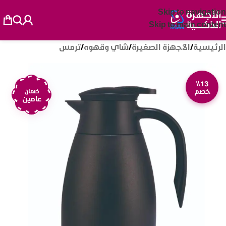
Skip to navigation
Skip to main content
الرئيسية
/
الأجهزة الصغيرة
/
شاي وقهوه
/
ترمس
٪13
خصم
ضمان
عامين