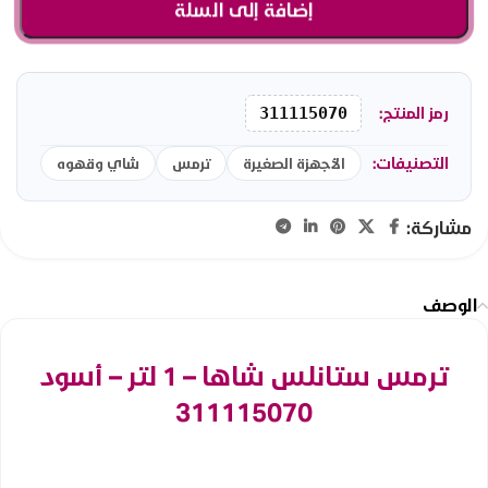
إضافة إلى السلة
رمز المنتج:
311115070
التصنيفات:
الأجهزة الصغيرة
ترمس
شاي وقهوه
مشاركة:
الوصف
ترمس ستانلس شاها – 1 لتر – أسود
311115070