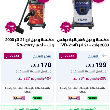
ضمان
ضمان
عامين
عامين
مكنسة برميل كهربائية دوتس
مكنسة برميل ارو 21 لتر 2000
2000 وات – 21 لتر VD-214B
وات – أحمر Ro-21vsy
سعر المنتج
سعر المنتج
٪13 خصم
٪14 خصم
170
199
ر.س
ر.س
( يشمل الضريبة المضافة )
( يشمل الضريبة المضافة )
230
ر.س
197
ر.س
وفر 31 ر.س
وفر 27 ر.س
قسّمها على طريقتك، اشترِ الآن وادفع
قسّمها على طريقتك، اشترِ الآن وادفع
لاحقاً
لاحقاً
متوفر في المخزون
متوفر في المخزون