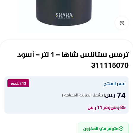
Click to enlarge
ترمس ستانلس شاها – 1 لتر – أسود
311115070
سعر المنتج
٪13 خصم
74
ر.س
( يشمل الضريبة المضافة )
85
ر.س
وفر 11 ر.س
متوفر في المخزون